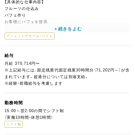
【具体的な仕事内容】
フルーツの仕込み
パフェ作り
お客様にパフェを提供
基本的な仕事に加えて、
アシェットデセール・パフェ
食材や売上の管理（パソコン使用）
シフト管理
給与
などの事務作業もお任せします。
月給 370,714円〜
※上記給与には、固定残業代固定残業30時間分（71,202円～）が含
味、見た目、サービスすべてにこだわり、お客様に忘れられないパ
まれています。超過分については別途支給。
フェを提供しています。
※経験・前職給与を考慮します
一緒に記憶に残るパフェを作り、お客様を笑顔にしましょう！
勤務時間
15:00～翌2:00の間でシフト制
（実働10時間・休憩1時間）
シフト制