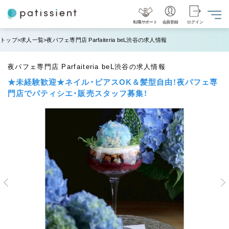
転職サポート
会員登録
ログイン
トップ
求人一覧
夜パフェ専門店 Parfaiteria beL渋谷の求人情報
夜パフェ専門店 Parfaiteria beL渋谷の求人情報
★未経験歓迎★ネイル・ピアスOK＆髪型自由！夜パフェ専
門店でパティシエ・販売スタッフ募集！