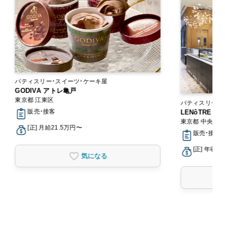
パティスリー・スイーツ・ケーキ屋
GODIVA アトレ亀戸
東京都 江東区
パティスリー・
販売・接客
LENôTRE
東京都 中央区
[正] 月給21.5万円〜
販売・接客
[正] 年収3
気になる