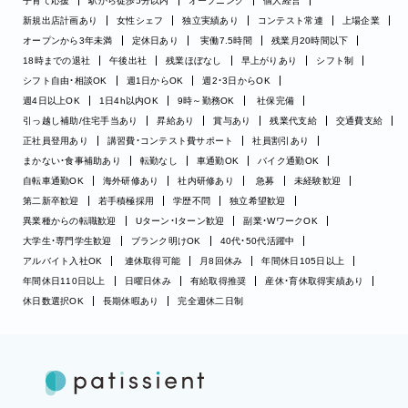
子育て応援
駅から徒歩5分以内
オープニング
個人経営
新規出店計画あり
女性シェフ
独立実績あり
コンテスト常連
上場企業
オープンから3年未満
定休日あり
実働7.5時間
残業月20時間以下
18時までの退社
午後出社
残業ほぼなし
早上がりあり
シフト制
シフト自由・相談OK
週1日からOK
週2・3日からOK
週4日以上OK
1日4h以内OK
9時～勤務OK
社保完備
引っ越し補助/住宅手当あり
昇給あり
賞与あり
残業代支給
交通費支給
正社員登用あり
講習費・コンテスト費サポート
社員割引あり
まかない・食事補助あり
転勤なし
車通勤OK
バイク通勤OK
自転車通勤OK
海外研修あり
社内研修あり
急募
未経験歓迎
第二新卒歓迎
若手積極採用
学歴不問
独立希望歓迎
異業種からの転職歓迎
Uターン・Iターン歓迎
副業・WワークOK
大学生・専門学生歓迎
ブランク明けOK
40代・50代活躍中
アルバイト入社OK
連休取得可能
月8回休み
年間休日105日以上
年間休日110日以上
日曜日休み
有給取得推奨
産休・育休取得実績あり
休日数選択OK
長期休暇あり
完全週休二日制