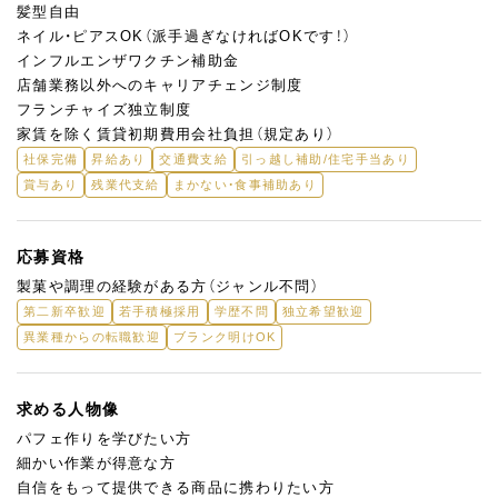
髪型自由
ネイル・ピアスOK（派手過ぎなければOKです！）
インフルエンザワクチン補助金
店舗業務以外へのキャリアチェンジ制度
フランチャイズ独立制度
家賃を除く賃貸初期費用会社負担（規定あり）
社保完備
昇給あり
交通費支給
引っ越し補助/住宅手当あり
賞与あり
残業代支給
まかない・食事補助あり
応募資格
製菓や調理の経験がある方（ジャンル不問）
第二新卒歓迎
若手積極採用
学歴不問
独立希望歓迎
異業種からの転職歓迎
ブランク明けOK
求める人物像
パフェ作りを学びたい方
細かい作業が得意な方
自信をもって提供できる商品に携わりたい方