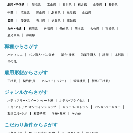
北陸・甲信越
新潟県
富山県
石川県
福井県
山梨県
長野県
中国
広島県
岡山県
島根県
鳥取県
山口県
四国
愛媛県
香川県
徳島県
高知県
九州・沖縄
福岡県
佐賀県
長崎県
熊本県
大分県
宮崎県
鹿児島県
沖縄県
職種からさがす
パティシエ
パン職人・パン製造
販売・接客
和菓子職人
講師
本部職
その他
雇用形態からさがす
正社員
契約社員
アルバイト・パート
派遣社員
新卒（正社員）
ジャンルからさがす
パティスリー・スイーツ・ケーキ屋
ホテル・ブライダル
工房・アトリエ・オンラインショップ
カフェ・レストラン
パン屋・ベーカリー
製造工場・ラボ
和菓子店
学校・教室
その他
こだわり条件からさがす