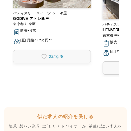
パティスリー・スイーツ・ケーキ屋
GODIVA アトレ亀戸
東京都 江東区
パティスリー・ス
LENôTRE＜
販売・接客
東京都 中央区
[正] 月給21.5万円〜
販売・接客
[正] 年収30
気になる
似た求人の紹介を受ける
製菓・製パン業界に詳しいアドバイザーが、
希望に近い求人を