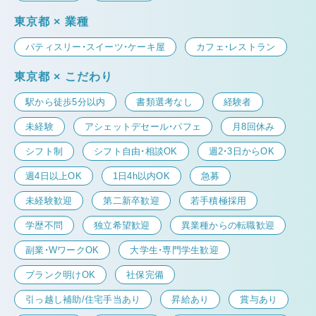
東京都 × 業種
パティスリー・スイーツ・ケーキ屋
カフェ・レストラン
東京都 × こだわり
駅から徒歩5分以内
書類選考なし
経験者
未経験
アシェットデセール・パフェ
月8回休み
シフト制
シフト自由・相談OK
週2・3日からOK
週4日以上OK
1日4h以内OK
急募
未経験歓迎
第二新卒歓迎
若手積極採用
学歴不問
独立希望歓迎
異業種からの転職歓迎
副業・WワークOK
大学生・専門学生歓迎
ブランク明けOK
社保完備
引っ越し補助/住宅手当あり
昇給あり
賞与あり