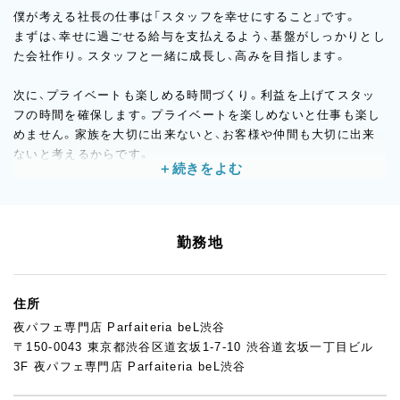
僕が考える社長の仕事は「スタッフを幸せにすること」です。
まずは、幸せに過ごせる給与を支払えるよう、基盤がしっかりとし
た会社作り。スタッフと一緒に成長し、高みを目指します。
次に、プライベートも楽しめる時間づくり。利益を上げてスタッ
フの時間を確保します。プライベートを楽しめないと仕事も楽し
めません。家族を大切に出来ないと、お客様や仲間も大切に出来
ないと考えるからです。
最後に、スタッフのモチベーションをあげ、ポジションの適材適所
を目指す。人は良いところだけではありません。僕も含め短所を
探せば必ずあります。その中で、輝くところにスポットを当てて
勤務地
伸ばします。
価値観はそれぞれ違います。ここは言葉に出してお互い話さない
住所
とわからないと思います。
夜パフェ専門店 Parfaiteria beL渋谷
笑顔で仕事できる空間作りを心掛けています。
〒150-0043 東京都渋谷区道玄坂1-7-10 渋谷道玄坂一丁目ビル
3F 夜パフェ専門店 Parfaiteria beL渋谷
と結局、ありがちな綺麗ごとを書いてると思われるかもしれませ
んが、あとは入社して実感してください！