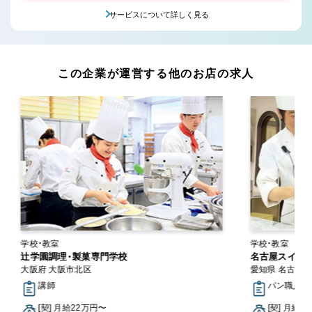
サービスについて詳しく見る
この企業が運営する他のお店の求人
学校・教室
学校・教室
辻学園調理・製菓専門学校
名古屋スイー
大阪府 大阪市北区
愛知県 名古屋
講師
パン職人・パ
[契] 月給22万円〜
[契] 月給2