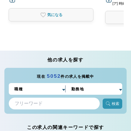
[ア] 時給3,
気になる
他の求人を探す
5052
現在
件の求人を掲載中
検索
この求人の関連キーワードで探す