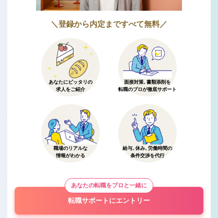
＼登録から内定まですべて無料／
あなたにピッタリの
面接対策、書類添削を
求人をご紹介
転職のプロが徹底サポート
職場のリアルな
給与、休み、労働時間の
情報がわかる
条件交渉を代行
あなたの転職をプロと一緒に
転職サポートにエントリー