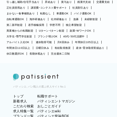
引っ越し補助/住宅手当あり
昇給あり
賞与あり
残業代支給
交通費支給
正社員登用あり
講習費・コンテスト費サポート
社員割引あり
まかない・食事補助あり
転勤なし
車通勤OK
バイク通勤OK
自転車通勤OK
海外研修あり
社内研修あり
急募
未経験歓迎
第二新卒歓迎
若手積極採用
学歴不問
独立希望歓迎
異業種からの転職歓迎
Uターン・Iターン歓迎
副業・WワークOK
大学生・専門学生歓迎
ブランク明けOK
40代・50代活躍中
アルバイト入社OK
連休取得可能
月8回休み
年間休日105日以上
年間休日110日以上
日曜日休み
有給取得推奨
産休・育休取得実績あり
休日数選択OK
長期休暇あり
完全週休二日制
パティシエ、パン職人の選ぶ求人サイトNo.1
トップ
転職サポート
新着求人
パティシエントマガジン
こだわり検索
おしごとガイド
求人特集一覧
パティシエwiki
ブランド一覧
パティシエ世論BOX