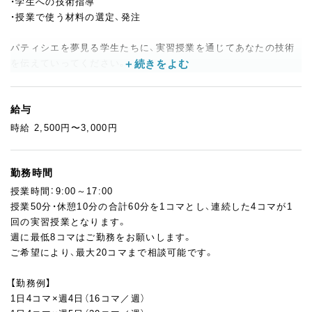
・学生への技術指導
・授業で使う材料の選定、発注
パティシエを夢見る学生たちに、実習授業を通じてあなたの技術
を伝えていってください。
授業は補助の先生と2名体制なので、講師経験のない方にも安心し
てスタートしていただけます。
はじめは何もできなかった生徒が、だんだんとできることが増え、
給与
お菓子作りにのめり込んでいく姿は何よりのやりがいになります
時給 2,500円〜3,000円
よ♪
手元の見せ方を工夫したり、製造工程をわかりやすくかみ砕いて
説明したり…
勤務時間
あなたのアイディアで楽しい授業を作り上げていってください
授業時間：9:00～17:00
ね！
授業50分・休憩10分の合計60分を1コマとし、連続した4コマが1
回の実習授業となります。
また、製パンや調理の授業もあるので、製菓以外のご経験やカフェ
週に最低8コマはご勤務をお願いします。
などでの勤務経験がある方には、より幅広く授業を受け持ってい
ご希望により、最大20コマまで相談可能です。
ただくことが可能です！
【勤務例】
1日4コマ×週4日（16コマ／週）