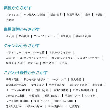
職種からさがす
パティシエ
パン職人・パン製造
販売・接客
和菓子職人
講師
本部職
その他
雇用形態からさがす
正社員
契約社員
アルバイト・パート
派遣社員
新卒（正社員）
ジャンルからさがす
パティスリー・スイーツ・ケーキ屋
ホテル・ブライダル
工房・アトリエ・オンラインショップ
カフェ・レストラン
パン屋・ベーカリー
製造工場・ラボ
和菓子店
学校・教室
その他
こだわり条件からさがす
子育て応援
駅から徒歩5分以内
オープニング
個人経営
新規出店計画あり
女性シェフ
独立実績あり
コンテスト常連
上場企業
オープンから3年未満
定休日あり
実働7.5時間
残業月20時間以下
18時までの退社
午後出社
残業ほぼなし
早上がりあり
シフト制
シフト自由・相談OK
週1日からOK
週2・3日からOK
週4日以上OK
1日4h以内OK
9時～勤務OK
社保完備