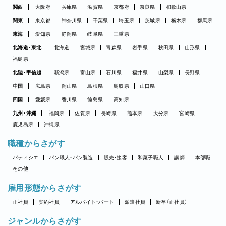
関西
大阪府
兵庫県
滋賀県
京都府
奈良県
和歌山県
関東
東京都
神奈川県
千葉県
埼玉県
茨城県
栃木県
群馬県
東海
愛知県
静岡県
岐阜県
三重県
北海道・東北
北海道
宮城県
青森県
岩手県
秋田県
山形県
福島県
北陸・甲信越
新潟県
富山県
石川県
福井県
山梨県
長野県
中国
広島県
岡山県
島根県
鳥取県
山口県
四国
愛媛県
香川県
徳島県
高知県
九州・沖縄
福岡県
佐賀県
長崎県
熊本県
大分県
宮崎県
鹿児島県
沖縄県
職種からさがす
パティシエ
パン職人・パン製造
販売・接客
和菓子職人
講師
本部職
その他
雇用形態からさがす
正社員
契約社員
アルバイト・パート
派遣社員
新卒（正社員）
ジャンルからさがす