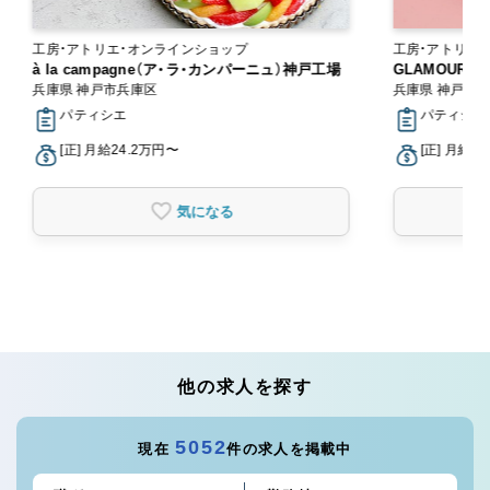
工房・アトリエ・オンラインショップ
工房・アトリエ
à la campagne（ア・ラ・カンパーニュ）神戸工場
GLAMOURD
兵庫県 神戸市兵庫区
兵庫県 神戸市
パティシエ
パティシエ
[正] 月給24.2万円〜
[正] 月給2
気になる
他の求人を探す
5052
現在
件の求人を掲載中