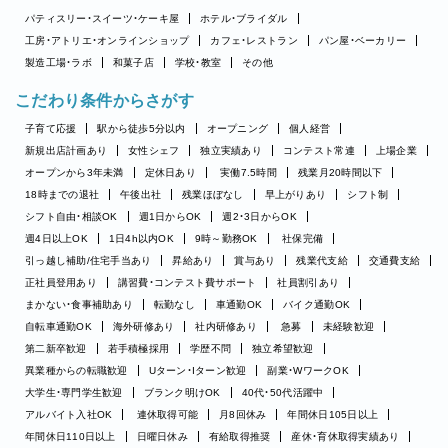
パティスリー・スイーツ・ケーキ屋
ホテル・ブライダル
工房・アトリエ・オンラインショップ
カフェ・レストラン
パン屋・ベーカリー
製造工場・ラボ
和菓子店
学校・教室
その他
こだわり条件からさがす
子育て応援
駅から徒歩5分以内
オープニング
個人経営
新規出店計画あり
女性シェフ
独立実績あり
コンテスト常連
上場企業
オープンから3年未満
定休日あり
実働7.5時間
残業月20時間以下
18時までの退社
午後出社
残業ほぼなし
早上がりあり
シフト制
シフト自由・相談OK
週1日からOK
週2・3日からOK
週4日以上OK
1日4h以内OK
9時～勤務OK
社保完備
引っ越し補助/住宅手当あり
昇給あり
賞与あり
残業代支給
交通費支給
正社員登用あり
講習費・コンテスト費サポート
社員割引あり
まかない・食事補助あり
転勤なし
車通勤OK
バイク通勤OK
自転車通勤OK
海外研修あり
社内研修あり
急募
未経験歓迎
第二新卒歓迎
若手積極採用
学歴不問
独立希望歓迎
異業種からの転職歓迎
Uターン・Iターン歓迎
副業・WワークOK
大学生・専門学生歓迎
ブランク明けOK
40代・50代活躍中
アルバイト入社OK
連休取得可能
月8回休み
年間休日105日以上
年間休日110日以上
日曜日休み
有給取得推奨
産休・育休取得実績あり