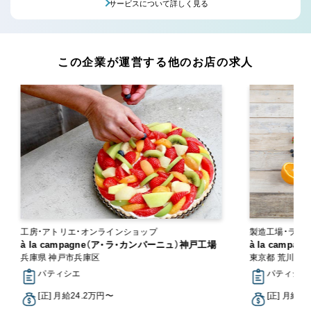
サービスについて詳しく見る
この企業が運営する他のお店の求人
工房・アトリエ・オンラインショップ
製造工場・ラボ
à la campagne（ア・ラ・カンパーニュ）神戸工場
à la camp
兵庫県 神戸市兵庫区
東京都 荒川区
パティシエ
パティシエ
[正] 月給24.2万円〜
[正] 月給3