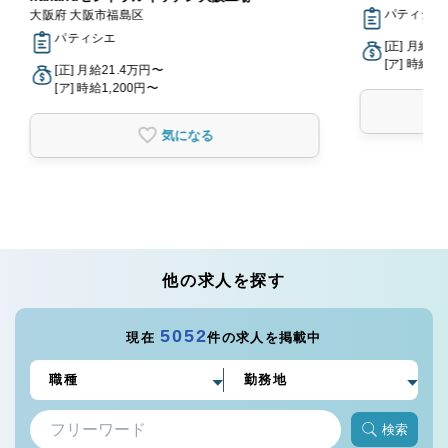
パティシエ,
大阪府 大阪市福島区
パティシエ
[正] 月給2
[ア] 時給1,
[正] 月給21.4万円〜
[ア] 時給1,200円〜
気になる
他の求人を探す
5052
現在
件の求人を掲載中
検索