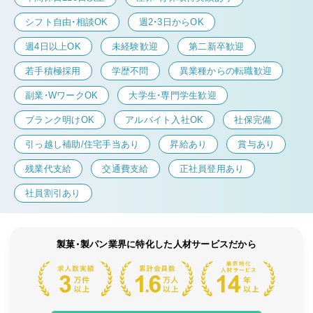
シフト自由・相談OK
週2・3日からOK
週4日以上OK
未経験歓迎
第二新卒歓迎
若手積極採用
学歴不問
異業種からの転職歓迎
副業・WワークOK
大学生・専門学生歓迎
ブランク明けOK
アルバイト入社OK
社保完備
引っ越し補助/住宅手当あり
昇給あり
賞与あり
残業代支給
交通費支給
正社員登用あり
社員割引あり
製菓・製パン業界に特化した人材サービスだから