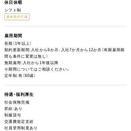
休日休暇
シフト制
連休取得可能
雇用期間
長期（1年以上）
契約更新期間:入社から6か月、入社7か月から12か月（有期雇用期
間も条件に変更は無し）
無期雇用:入社から1年後以降
※期間についてはご相談ください。
定年制:有（60歳）
待遇・福利厚生
社会保険完備
昇給:あり
制服貸与
交通費規定支給
社員登用制度あり