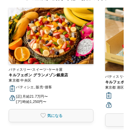
パティスリー・スイーツ・ケーキ屋
キルフェボン グランメゾン銀座店
パティスリー・
東京都 中央区
キルフェボン 
パティシエ, 販売・接客
東京都 港区
[正] 月給21.7万円〜
[ア] 時給1,250円〜
気になる