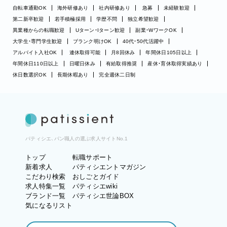
自転車通勤OK
海外研修あり
社内研修あり
急募
未経験歓迎
第二新卒歓迎
若手積極採用
学歴不問
独立希望歓迎
異業種からの転職歓迎
Uターン・Iターン歓迎
副業・WワークOK
大学生・専門学生歓迎
ブランク明けOK
40代・50代活躍中
アルバイト入社OK
連休取得可能
月8回休み
年間休日105日以上
年間休日110日以上
日曜日休み
有給取得推奨
産休・育休取得実績あり
休日数選択OK
長期休暇あり
完全週休二日制
パティシエ、パン職人の選ぶ求人サイトNo.1
トップ
転職サポート
新着求人
パティシエントマガジン
こだわり検索
おしごとガイド
求人特集一覧
パティシエwiki
ブランド一覧
パティシエ世論BOX
気になるリスト