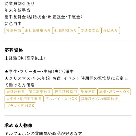
従業員割引あり
年末年始手当
慶弔見舞金（結婚祝金・出産祝金・弔慰金）
髪色自由
社保完備
正社員登用あり
社員割引あり
交通費支給
昇給あり
応募資格
未経験OK（高卒以上）
★学生・フリーター・主婦（夫）活躍中！
★クリスマス・年末年始・お盆・イベント時期等の繁忙期に安定し
て働ける方優遇
未経験歓迎
第二新卒歓迎
若手積極採用
学歴不問
副業・WワークOK
大学生・専門学生歓迎
アルバイト入社OK
異業種からの転職歓迎
ブランク明けOK
求める人物像
キルフェボンの雰囲気や商品が好きな方