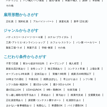
パティシエ
パン職人・パン製造
販売・接客
和菓子職人
講師
本部職
その他
雇用形態からさがす
正社員
契約社員
アルバイト・パート
派遣社員
新卒（正社員）
ジャンルからさがす
パティスリー・スイーツ・ケーキ屋
ホテル・ブライダル
工房・アトリエ・オンラインショップ
カフェ・レストラン
パン屋・ベーカリー
製造工場・ラボ
和菓子店
学校・教室
その他
こだわり条件からさがす
子育て応援
駅から徒歩5分以内
オープニング
個人経営
新規出店計画あり
女性シェフ
独立実績あり
コンテスト常連
上場企業
オープンから3年未満
定休日あり
実働7.5時間
残業月20時間以下
18時までの退社
午後出社
残業ほぼなし
早上がりあり
シフト制
シフト自由・相談OK
週1日からOK
週2・3日からOK
週4日以上OK
1日4h以内OK
9時～勤務OK
社保完備
引っ越し補助/住宅手当あり
昇給あり
賞与あり
残業代支給
交通費支給
正社員登用あり
講習費・コンテスト費サポート
社員割引あり
まかない・食事補助あり
転勤なし
車通勤OK
バイク通勤OK