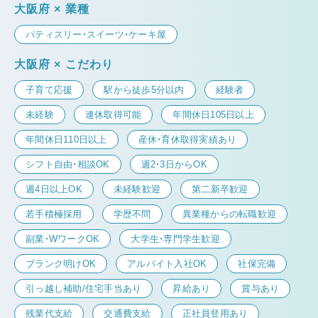
大阪府 × 業種
パティスリー・スイーツ・ケーキ屋
大阪府 × こだわり
子育て応援
駅から徒歩5分以内
経験者
未経験
連休取得可能
年間休日105日以上
年間休日110日以上
産休・育休取得実績あり
シフト自由・相談OK
週2・3日からOK
週4日以上OK
未経験歓迎
第二新卒歓迎
若手積極採用
学歴不問
異業種からの転職歓迎
副業・WワークOK
大学生・専門学生歓迎
ブランク明けOK
アルバイト入社OK
社保完備
引っ越し補助/住宅手当あり
昇給あり
賞与あり
残業代支給
交通費支給
正社員登用あり