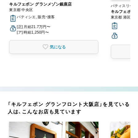
キルフェボン グランメゾン銀座店
パティスリー・
東京都 中央区
キルフェボン 
パティシエ, 販売・接客
東京都 港区
[正] 月給21.7万円〜
[ア] 時給1,250円〜
気になる
「キルフェボン グランフロント大阪店」を見ている
人は、こんなお店も見ています