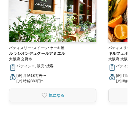
パティスリー・スイーツ・ケーキ屋
パティスリー・
ルラシオンデュクールアミエル
キルフェボン
大阪府 交野市
大阪府 大阪市
パティシエ, 販売・接客
パティシエ,
[正] 月給18万円〜
[正] 月給2
[ア] 時給883円〜
[ア] 時給1,
気になる