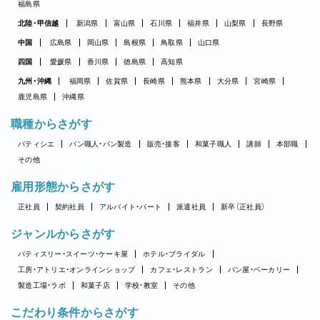
福島県
北陸・甲信越
新潟県
富山県
石川県
福井県
山梨県
長野県
中国
広島県
岡山県
島根県
鳥取県
山口県
四国
愛媛県
香川県
徳島県
高知県
九州・沖縄
福岡県
佐賀県
長崎県
熊本県
大分県
宮崎県
鹿児島県
沖縄県
職種からさがす
パティシエ
パン職人・パン製造
販売・接客
和菓子職人
講師
本部職
その他
雇用形態からさがす
正社員
契約社員
アルバイト・パート
派遣社員
新卒（正社員）
ジャンルからさがす
パティスリー・スイーツ・ケーキ屋
ホテル・ブライダル
工房・アトリエ・オンラインショップ
カフェ・レストラン
パン屋・ベーカリー
製造工場・ラボ
和菓子店
学校・教室
その他
こだわり条件からさがす