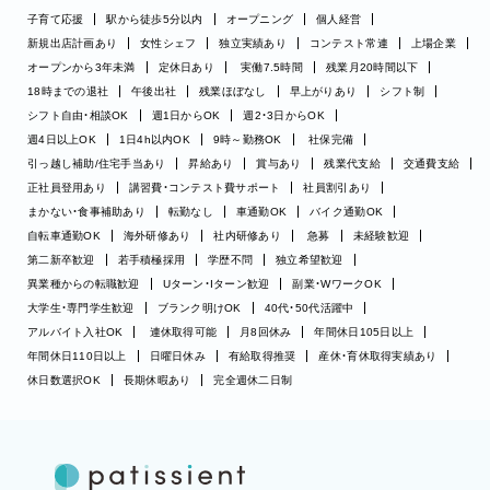
子育て応援
駅から徒歩5分以内
オープニング
個人経営
新規出店計画あり
女性シェフ
独立実績あり
コンテスト常連
上場企業
オープンから3年未満
定休日あり
実働7.5時間
残業月20時間以下
18時までの退社
午後出社
残業ほぼなし
早上がりあり
シフト制
シフト自由・相談OK
週1日からOK
週2・3日からOK
週4日以上OK
1日4h以内OK
9時～勤務OK
社保完備
引っ越し補助/住宅手当あり
昇給あり
賞与あり
残業代支給
交通費支給
正社員登用あり
講習費・コンテスト費サポート
社員割引あり
まかない・食事補助あり
転勤なし
車通勤OK
バイク通勤OK
自転車通勤OK
海外研修あり
社内研修あり
急募
未経験歓迎
第二新卒歓迎
若手積極採用
学歴不問
独立希望歓迎
異業種からの転職歓迎
Uターン・Iターン歓迎
副業・WワークOK
大学生・専門学生歓迎
ブランク明けOK
40代・50代活躍中
アルバイト入社OK
連休取得可能
月8回休み
年間休日105日以上
年間休日110日以上
日曜日休み
有給取得推奨
産休・育休取得実績あり
休日数選択OK
長期休暇あり
完全週休二日制