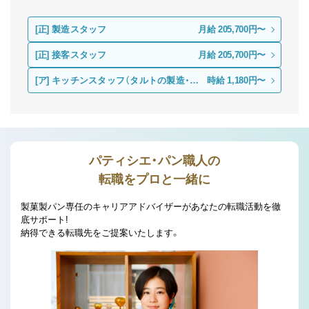
[正]
製造スタッフ
月給 205,700円〜
[正]
接客スタッフ
月給 205,700円〜
[ア]
キッチンスタッフ（タルトの製造・仕
時給 1,180円〜
上げ）
パティシエ・パン職人の
転職をプロと一緒に
製菓製パン専任のキャリアアドバイザーがあなたの転職活動を徹
底サポート!
納得できる転職先をご提案いたします。