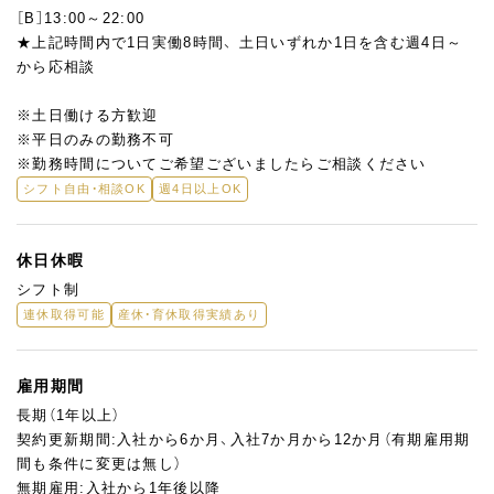
［B］13:00～22:00
★上記時間内で1日実働8時間、 土日いずれか1日を含む週4日～
から応相談
※土日働ける方歓迎
※平日のみの勤務不可
※勤務時間についてご希望ございましたらご相談ください
シフト自由・相談OK
週4日以上OK
休日休暇
シフト制
連休取得可能
産休・育休取得実績あり
雇用期間
長期（1年以上）
契約更新期間:入社から6か月、入社7か月から12か月（有期雇用期
間も条件に変更は無し）
無期雇用:入社から1年後以降