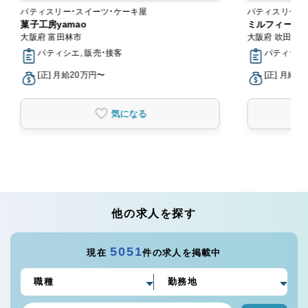
パティスリー・スイーツ・ケーキ屋
パティスリー・
菓子工房yamao
ミルフィーユ（
大阪府 富田林市
大阪府 吹田市
パティシエ, 販売・接客
パティシエ,
[正] 月給20万円〜
[正] 月給2
気になる
他の求人を探す
5051
現在
件の求人を掲載中