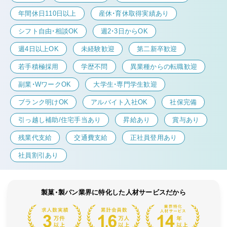
年間休日110日以上
産休・育休取得実績あり
シフト自由・相談OK
週2・3日からOK
週4日以上OK
未経験歓迎
第二新卒歓迎
若手積極採用
学歴不問
異業種からの転職歓迎
副業・WワークOK
大学生・専門学生歓迎
ブランク明けOK
アルバイト入社OK
社保完備
引っ越し補助/住宅手当あり
昇給あり
賞与あり
残業代支給
交通費支給
正社員登用あり
社員割引あり
製菓・製パン業界に特化した人材サービスだから