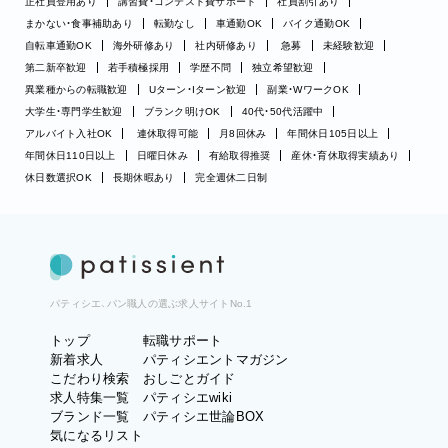
正社員登用あり
講習費・コンテスト費サポート
社員割引あり
まかない・食事補助あり
転勤なし
車通勤OK
バイク通勤OK
自転車通勤OK
海外研修あり
社内研修あり
急募
未経験歓迎
第二新卒歓迎
若手積極採用
学歴不問
独立希望歓迎
異業種からの転職歓迎
Uターン・Iターン歓迎
副業・WワークOK
大学生・専門学生歓迎
ブランク明けOK
40代・50代活躍中
アルバイト入社OK
連休取得可能
月8回休み
年間休日105日以上
年間休日110日以上
日曜日休み
有給取得推奨
産休・育休取得実績あり
休日数選択OK
長期休暇あり
完全週休二日制
パティシエ、パン職人の選ぶ求人サイトNo.1
トップ
転職サポート
新着求人
パティシエントマガジン
こだわり検索
おしごとガイド
求人特集一覧
パティシエwiki
ブランド一覧
パティシエ世論BOX
気になるリスト