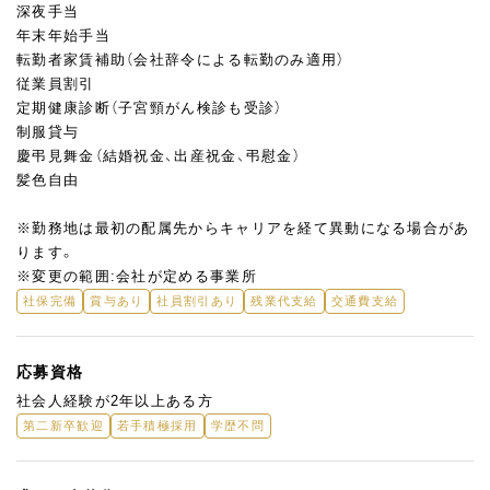
深夜手当
年末年始手当
転勤者家賃補助（会社辞令による転勤のみ適用）
従業員割引
定期健康診断（子宮頸がん検診も受診）
制服貸与
慶弔見舞金（結婚祝金、出産祝金、弔慰金）
髪色自由
※勤務地は最初の配属先からキャリアを経て異動になる場合があ
ります。
※変更の範囲:会社が定める事業所
社保完備
賞与あり
社員割引あり
残業代支給
交通費支給
応募資格
社会人経験が2年以上ある方
第二新卒歓迎
若手積極採用
学歴不問