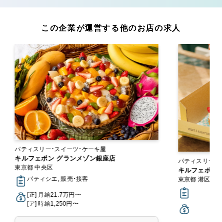
この企業が運営する他のお店の求人
パティスリー・スイーツ・ケーキ屋
キルフェボン グランメゾン銀座店
パティスリー・
東京都 中央区
キルフェボン 
パティシエ, 販売・接客
東京都 港区
[正] 月給21.7万円〜
[ア] 時給1,250円〜