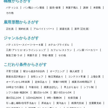
職種からさがす
パティシエ
パン職人・パン製造
販売・接客
和菓子職人
講師
本部職
その他
雇用形態からさがす
正社員
契約社員
アルバイト・パート
派遣社員
新卒（正社員）
ジャンルからさがす
パティスリー・スイーツ・ケーキ屋
ホテル・ブライダル
工房・アトリエ・オンラインショップ
カフェ・レストラン
パン屋・ベーカリー
製造工場・ラボ
和菓子店
学校・教室
その他
こだわり条件からさがす
子育て応援
駅から徒歩5分以内
オープニング
個人経営
新規出店計画あり
女性シェフ
独立実績あり
コンテスト常連
上場企業
オープンから3年未満
定休日あり
実働7.5時間
残業月20時間以下
18時までの退社
午後出社
残業ほぼなし
早上がりあり
シフト制
シフト自由・相談OK
週1日からOK
週2・3日からOK
週4日以上OK
1日4h以内OK
9時～勤務OK
社保完備
引っ越し補助/住宅手当あり
昇給あり
賞与あり
残業代支給
交通費支給