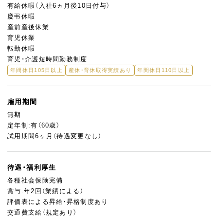
有給休暇（入社6ヵ月後10日付与）
慶弔休暇
産前産後休業
育児休業
転勤休暇
育児・介護短時間勤務制度
年間休日105日以上
産休・育休取得実績あり
年間休日110日以上
雇用期間
無期
定年制:有（60歳）
試用期間6ヶ月（待遇変更なし）
待遇・福利厚生
各種社会保険完備
賞与:年2回（業績による）
評価表による昇給・昇格制度あり
交通費支給（規定あり）