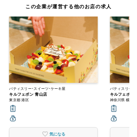
この企業が運営する他のお店の求人
パティスリー・スイーツ・ケーキ屋
パティスリー・
キルフェボン 青山店
キルフェボン 
東京都 港区
神奈川県 横浜
気になる