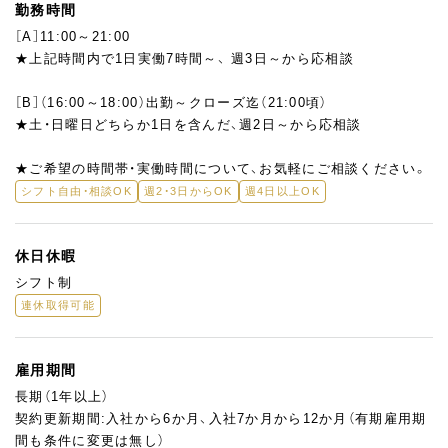
勤務時間
［A］11:00～21:00
★上記時間内で1日実働7時間～、 週3日～から応相談
［B］（16:00～18:00）出勤～クローズ迄（21:00頃）
★土・日曜日どちらか1日を含んだ、週2日～から応相談
★ご希望の時間帯・実働時間について、お気軽にご相談ください。
シフト自由・相談OK
週2・3日からOK
週4日以上OK
休日休暇
シフト制
連休取得可能
雇用期間
長期（1年以上）
契約更新期間:入社から6か月、入社7か月から12か月（有期雇用期
間も条件に変更は無し）