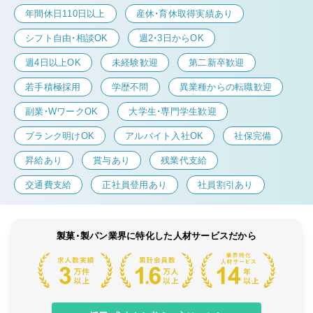
年間休日110日以上
産休・育休取得実績あり
シフト自由・相談OK
週2・3日からOK
週4日以上OK
未経験歓迎
第二新卒歓迎
若手積極採用
学歴不問
異業種からの転職歓迎
副業・WワークOK
大学生・専門学生歓迎
ブランク明けOK
アルバイト入社OK
社保完備
昇給あり
賞与あり
残業代支給
交通費支給
正社員登用あり
社員割引あり
製菓・製パン業界に特化した人材サービスだから