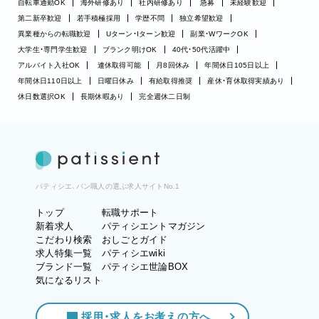
自転車通勤OK
海外研修あり
社内研修あり
急募
未経験歓迎
第二新卒歓迎
若手積極採用
学歴不問
独立希望歓迎
異業種からの転職歓迎
Uターン・Iターン歓迎
副業・WワークOK
大学生・専門学生歓迎
ブランク明けOK
40代・50代活躍中
アルバイト入社OK
連休取得可能
月8回休み
年間休日105日以上
年間休日110日以上
日曜日休み
有給取得推奨
産休・育休取得実績あり
休日数選択OK
長期休暇あり
完全週休二日制
パティシエ、パン職人の選ぶ求人サイトNo.1
トップ
転職サポート
新着求人
パティシエントマガジン
こだわり検索
おしごとガイド
求人特集一覧
パティシエwiki
ブランド一覧
パティシエ世論BOX
気になるリスト
採用・求人をお考えの方へ