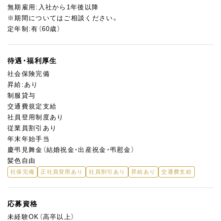
無期雇用:入社から1年後以降
※期間についてはご相談ください。
定年制:有（60歳）
待遇・福利厚生
社会保険完備
昇給:あり
制服貸与
交通費規定支給
社員登用制度あり
従業員割引あり
年末年始手当
慶弔見舞金（結婚祝金・出産祝金・弔慰金）
髪色自由
社保完備
正社員登用あり
社員割引あり
昇給あり
交通費支給
応募資格
未経験OK（高卒以上）