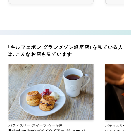
「キルフェボン グランメゾン銀座店」を見ている人
は、こんなお店も見ています
パティスリー・スイーツ・ケーキ屋
パティスリー・
Baked up kyoko（ベイクドアップキョーコ）