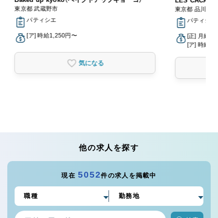
LES CACAOS
東京都 武蔵野市
東京都 品川区
パティシエ
パティシエ
[ア] 時給1,250円〜
[正] 月給2
[ア] 時給1,
気になる
他の求人を探す
5052
現在
件の求人を掲載中