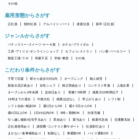
その他
雇用形態からさがす
正社員
契約社員
アルバイト・パート
派遣社員
新卒（正社員）
ジャンルからさがす
パティスリー・スイーツ・ケーキ屋
ホテル・ブライダル
工房・アトリエ・オンラインショップ
カフェ・レストラン
パン屋・ベーカリー
製造工場・ラボ
和菓子店
学校・教室
その他
こだわり条件からさがす
子育て応援
駅から徒歩5分以内
オープニング
個人経営
新規出店計画あり
女性シェフ
独立実績あり
コンテスト常連
上場企業
オープンから3年未満
定休日あり
実働7.5時間
残業月20時間以下
18時までの退社
午後出社
残業ほぼなし
早上がりあり
シフト制
シフト自由・相談OK
週1日からOK
週2・3日からOK
週4日以上OK
1日4h以内OK
9時～勤務OK
社保完備
引っ越し補助/住宅手当あり
昇給あり
賞与あり
残業代支給
交通費支給
正社員登用あり
講習費・コンテスト費サポート
社員割引あり
まかない・食事補助あり
転勤なし
車通勤OK
バイク通勤OK