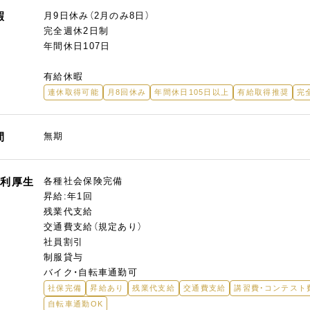
暇
月9日休み（2月のみ8日）
完全週休2日制
年間休日107日
有給休暇
連休取得可能
月8回休み
年間休日105日以上
有給取得推奨
完
間
無期
福利厚生
各種社会保険完備
昇給:年1回
残業代支給
交通費支給（規定あり）
社員割引
制服貸与
バイク・自転車通勤可
社保完備
昇給あり
残業代支給
交通費支給
講習費・コンテスト
自転車通勤OK