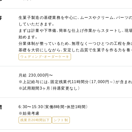
容
生菓子製造の基礎業務を中心に、ムースやクリーム、パーツ
していただきます。
まずは計量や下準備、簡単な仕上げ作業からスタートし、現
始めます。
分業体制が整っているため、無理なく一つひとつの工程を身
基礎を大切にしながら、安定した品質で生菓子を作る力を養
ウェディング・オーダーケーキ
月給 230,000円〜
※上記給与には、固定残業代11時間分（17,000円～）が含
※試用期間3ヶ月（待遇変更なし）
間
6:30〜15:30（実働8時間・休憩1時間）
※始発考慮
残業月20時間以下
シフト制