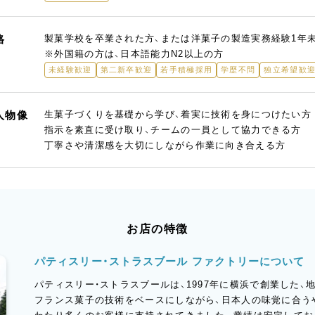
格
製菓学校を卒業された方、または洋菓子の製造実務経験1年
※外国籍の方は、日本語能力N2以上の方
未経験歓迎
第二新卒歓迎
若手積極採用
学歴不問
独立希望歓
人物像
生菓子づくりを基礎から学び、着実に技術を身につけたい方
指示を素直に受け取り、チームの一員として協力できる方
丁寧さや清潔感を大切にしながら作業に向き合える方
お店の特徴
パティスリー・ストラスブール ファクトリーについて
パティスリー・ストラスブールは、1997年に横浜で創業した
フランス菓子の技術をベースにしながら、日本人の味覚に合う