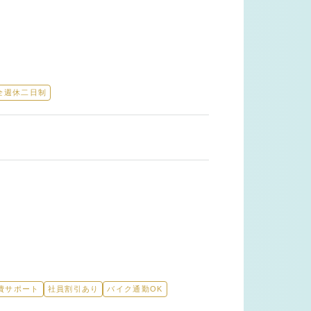
全週休二日制
費サポート
社員割引あり
バイク通勤OK