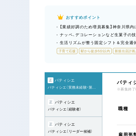
おすすめポイント
【業績好調のため増員募集】神奈川県内
ナッペ、デコレーションなど生菓子の技
生活リズムが整う固定シフト＆完全週休
子育て応援
駅から徒歩5分以内
新規出店計画
パティシエ
正
パティシ
パティシエ（実務未経験・第二新卒）
※募集終了
パティシエ
正
職種
パティシエ（経験者）
パティシエ
正
パティシエ（リーダー候補）
雇用形