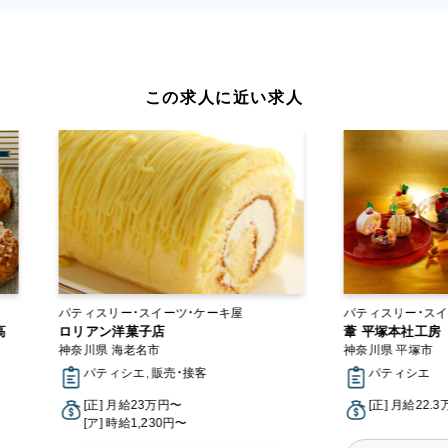
この求人に近い求人
パティスリー・スイーツ・ケーキ屋
パティスリー・スイーツ・
高
ロリアン洋菓子店
ラボ
葦 平塚本社工房
神奈川県 海老名市
神奈川県 平塚市
パティシエ, 販売・接客
パティシエ
[正] 月給23万円〜
[正] 月給22.
[ア] 時給1,230円〜