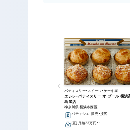
ー・スイーツ・ケーキ屋
パティスリー・スイーツ・ケーキ屋
リーピオン
エシレ・パティスリー オ ブール 横浜
横浜市港北区
島屋店
神奈川県 横浜市西区
シエ, 販売・接客
パティシエ, 販売・接客
月給23.2万円〜
時給1,270円〜
[正] 月給23万円〜