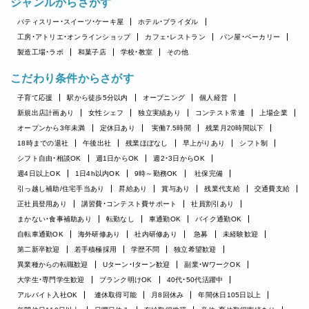
ジャンルからさがす
パティスリー・スイーツ・ケーキ屋
ホテル・ブライダル
工房・アトリエ・オンラインショップ
カフェ・レストラン
パン屋・ベーカリー
製造工場・ラボ
和菓子店
学校・教室
その他
こだわり条件からさがす
子育て応援
駅から徒歩5分以内
オープニング
個人経営
新規出店計画あり
女性シェフ
独立実績あり
コンテスト常連
上場企業
オープンから3年未満
定休日あり
実働7.5時間
残業月20時間以下
18時までの退社
午後出社
残業ほぼなし
早上がりあり
シフト制
シフト自由・相談OK
週1日からOK
週2・3日からOK
週4日以上OK
1日4h以内OK
9時～勤務OK
社保完備
引っ越し補助/住宅手当あり
昇給あり
賞与あり
残業代支給
交通費支給
正社員登用あり
講習費・コンテスト費サポート
社員割引あり
まかない・食事補助あり
転勤なし
車通勤OK
バイク通勤OK
自転車通勤OK
海外研修あり
社内研修あり
急募
未経験歓迎
第二新卒歓迎
若手積極採用
学歴不問
独立希望歓迎
異業種からの転職歓迎
Uターン・Iターン歓迎
副業・WワークOK
大学生・専門学生歓迎
ブランク明けOK
40代・50代活躍中
アルバイト入社OK
連休取得可能
月8回休み
年間休日105日以上