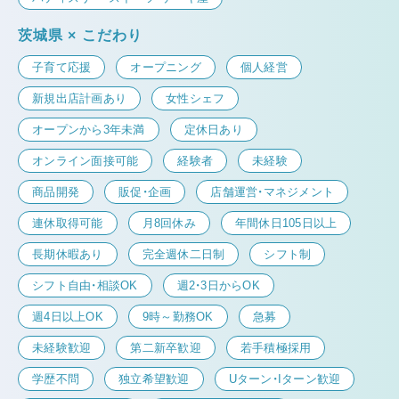
茨城県 × こだわり
子育て応援
オープニング
個人経営
新規出店計画あり
女性シェフ
オープンから3年未満
定休日あり
オンライン面接可能
経験者
未経験
商品開発
販促・企画
店舗運営・マネジメント
連休取得可能
月8回休み
年間休日105日以上
長期休暇あり
完全週休二日制
シフト制
シフト自由・相談OK
週2・3日からOK
週4日以上OK
9時～勤務OK
急募
未経験歓迎
第二新卒歓迎
若手積極採用
学歴不問
独立希望歓迎
Uターン・Iターン歓迎