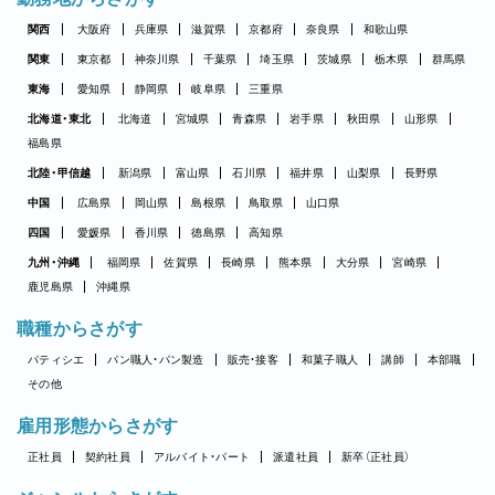
関西
大阪府
兵庫県
滋賀県
京都府
奈良県
和歌山県
関東
東京都
神奈川県
千葉県
埼玉県
茨城県
栃木県
群馬県
東海
愛知県
静岡県
岐阜県
三重県
北海道・東北
北海道
宮城県
青森県
岩手県
秋田県
山形県
福島県
北陸・甲信越
新潟県
富山県
石川県
福井県
山梨県
長野県
中国
広島県
岡山県
島根県
鳥取県
山口県
四国
愛媛県
香川県
徳島県
高知県
九州・沖縄
福岡県
佐賀県
長崎県
熊本県
大分県
宮崎県
鹿児島県
沖縄県
職種からさがす
パティシエ
パン職人・パン製造
販売・接客
和菓子職人
講師
本部職
その他
雇用形態からさがす
正社員
契約社員
アルバイト・パート
派遣社員
新卒（正社員）