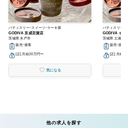
パティスリー・スイーツ・ケーキ屋
パティスリー・
GODIVA 京成百貨店
GODIVA イ
茨城県 水戸市
茨城県 土浦市
販売・接客
販売・接客
[正] 月給20万円〜
[正] 月給2
気になる
他の求人を探す