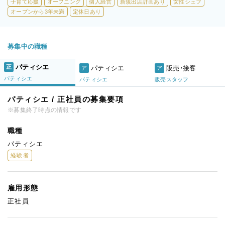
子育て応援
オープニング
個人経営
新規出店計画あり
女性シェフ
オープンから3年未満
定休日あり
募集中の職種
パティシエ
正
パティシエ
販売・接客
ア
ア
パティシエ
パティシエ
販売スタッフ
パティシエ / 正社員の募集要項
※募集終了時点の情報です
職種
パティシエ
経験者
雇用形態
正社員