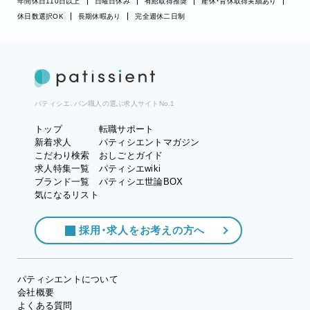
年間休日110日以上
日曜日休み
有給取得推奨
産休・育休取得実績あり
休日数選択OK
長期休暇あり
完全週休二日制
パティシエ、パン職人の選ぶ求人サイトNo.1
トップ
転職サポート
新着求人
パティシエントマガジン
こだわり検索
おしごとガイド
求人特集一覧
パティシエwiki
ブランド一覧
パティシエ世論BOX
気になるリスト
採用・求人をお考えの方へ
パティシエントについて
会社概要
よくある質問