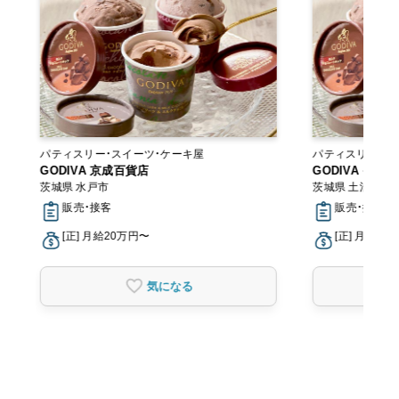
パティスリー・スイーツ・ケーキ屋
パティスリー・ス
GODIVA 京成百貨店
GODIVA イ
茨城県 水戸市
茨城県 土浦市
販売・接客
販売・接客
[正] 月給20万円〜
[正] 月給20
気になる