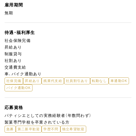
雇用期間
無期
待遇・福利厚生
社会保険完備
昇給あり
制服貸与
社割あり
交通費支給
車、バイク通勤あり
社保完備
昇給あり
残業代支給
社員割引あり
転勤なし
車通勤OK
バイク通勤OK
応募資格
パティシエとしての実務経験者（年数問わず）
製菓専門学校を卒業されている方
急募
第二新卒歓迎
学歴不問
独立希望歓迎