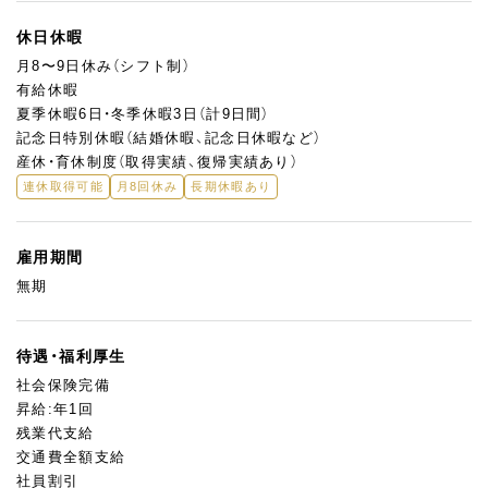
休日休暇
月8〜9日休み（シフト制）
有給休暇
夏季休暇6日・冬季休暇3日（計9日間）
記念日特別休暇（結婚休暇、記念日休暇など）
産休・育休制度（取得実績、復帰実績あり）
連休取得可能
月8回休み
長期休暇あり
雇用期間
無期
待遇・福利厚生
社会保険完備
昇給:年1回
残業代支給
交通費全額支給
社員割引