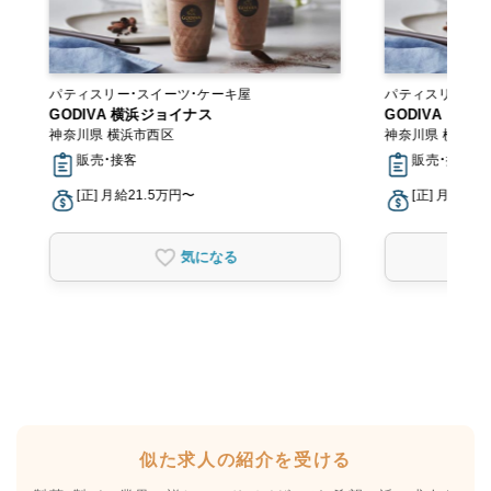
パティスリー・スイーツ・ケーキ屋
パティスリー・ス
GODIVA 横浜ジョイナス
GODIVA コ
神奈川県 横浜市西区
神奈川県 横須賀
販売・接客
販売・接客
[正] 月給21.5万円〜
[正] 月給21
気になる
似た求人の紹介を受ける