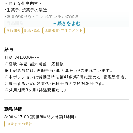
＜おもな仕事内容＞
・生菓子、焼菓子の製造
・製造が滞りなく行われているかの管理
・商品開発
・後輩指導 など
商品開発
販促・企画
店舗運営・マネジメント
現場を支えるリーダーとして、製造だけでなく商品管理など幅広
く活躍いただきます。
給与
将来的にはシェフの右腕としてブランドを支えていくポジション
月給 341,000円〜
です。
※経験・年齢・能力考慮 応相談
催事や百貨店出店の際には、本部と連携しながら、アレルギー表示
※上記給与には、役職手当（80,000円）が含まれています。
など提出書類の作成や、出店先担当者への商品説明なども行って
※本ポジションは労働基準法第41条第2号に定める「管理監督者」
いただきます。
に該当するため、残業代・休日手当の支給対象外です。
※試用期間3ヶ月（待遇変更なし）
勤務時間
8:00〜17:00（実働8時間／休憩1時間）
18時までの退社