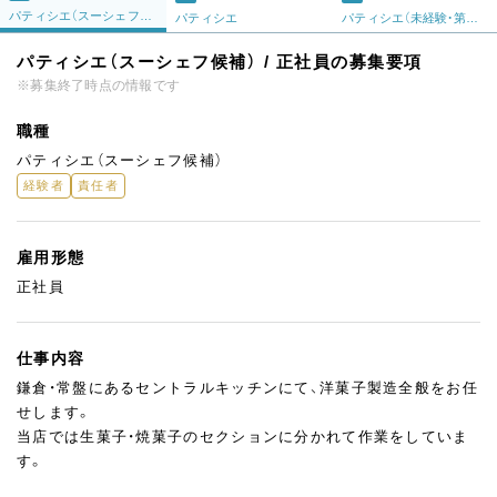
パティシエ（スーシェフ候補）
パティシエ
パティシエ（未経験・第二新卒）
パティシエ（スーシェフ候補） / 正社員の募集要項
※募集終了時点の情報です
職種
パティシエ（スーシェフ候補）
経験者
責任者
雇用形態
正社員
仕事内容
鎌倉・常盤にあるセントラルキッチンにて、洋菓子製造全般をお任
せします。
当店では生菓子・焼菓子のセクションに分かれて作業をしていま
す。