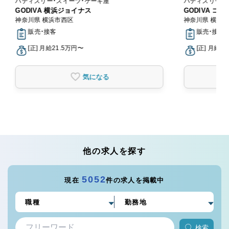
パティスリー・スイーツ・ケーキ屋
パティスリー・
GODIVA 横浜ジョイナス
GODIVA 
神奈川県 横浜市西区
神奈川県 横須
販売・接客
販売・接客
[正] 月給21.5万円〜
[正] 月給2
気になる
他の求人を探す
5052
現在
件の求人を掲載中
検索