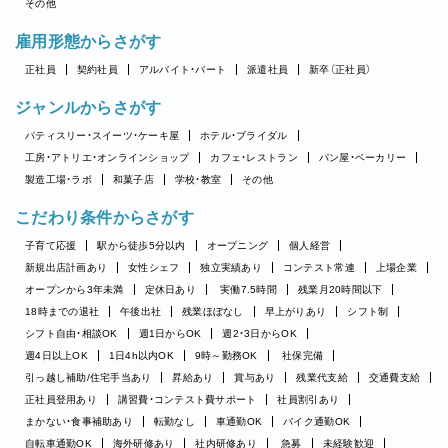
その他
雇用形態からさがす
正社員
契約社員
アルバイト・パート
派遣社員
新卒（正社員）
ジャンルからさがす
パティスリー・スイーツ・ケーキ屋
ホテル・ブライダル
工房・アトリエ・オンラインショップ
カフェ・レストラン
パン屋・ベーカリー
製造工場・ラボ
和菓子店
学校・教室
その他
こだわり条件からさがす
子育て応援
駅から徒歩5分以内
オープニング
個人経営
新規出店計画あり
女性シェフ
独立実績あり
コンテスト常連
上場企業
オープンから3年未満
定休日あり
実働7.5時間
残業月20時間以下
18時までの退社
午後出社
残業ほぼなし
早上がりあり
シフト制
シフト自由・相談OK
週1日からOK
週2・3日からOK
週4日以上OK
1日4h以内OK
9時～勤務OK
社保完備
引っ越し補助/住宅手当あり
昇給あり
賞与あり
残業代支給
交通費支給
正社員登用あり
講習費・コンテスト費サポート
社員割引あり
まかない・食事補助あり
転勤なし
車通勤OK
バイク通勤OK
自転車通勤OK
海外研修あり
社内研修あり
急募
未経験歓迎