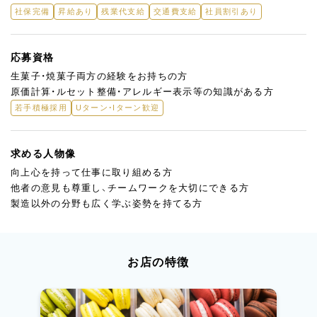
社保完備
昇給あり
残業代支給
交通費支給
社員割引あり
応募資格
生菓子・焼菓子両方の経験をお持ちの方
原価計算・ルセット整備・アレルギー表示等の知識がある方
若手積極採用
Uターン・Iターン歓迎
求める人物像
向上心を持って仕事に取り組める方
他者の意見も尊重し、チームワークを大切にできる方
製造以外の分野も広く学ぶ姿勢を持てる方
お店の特徴