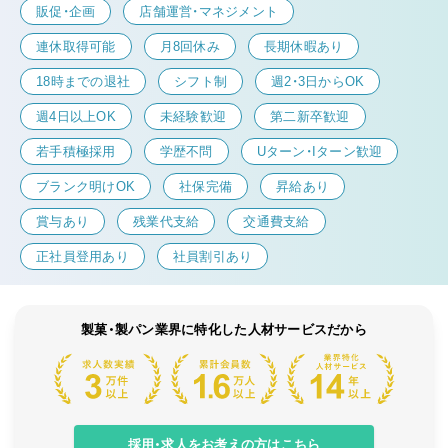
販促・企画
店舗運営・マネジメント
連休取得可能
月8回休み
長期休暇あり
18時までの退社
シフト制
週2・3日からOK
週4日以上OK
未経験歓迎
第二新卒歓迎
若手積極採用
学歴不問
Uターン・Iターン歓迎
ブランク明けOK
社保完備
昇給あり
賞与あり
残業代支給
交通費支給
正社員登用あり
社員割引あり
製菓・製パン業界に特化した人材サービスだから
採用・求人をお考えの方はこちら