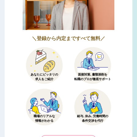
＼登録から内定まですべて無料／
あなたにピッタリの
面接対策、書類添削を
求人をご紹介
転職のプロが徹底サポート
職場のリアルな
給与、休み、労働時間の
情報がわかる
条件交渉を代行