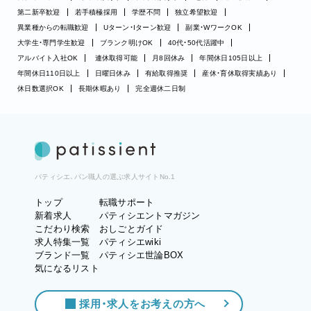
第二新卒歓迎
若手積極採用
学歴不問
独立希望歓迎
異業種からの転職歓迎
Uターン・Iターン歓迎
副業・WワークOK
大学生・専門学生歓迎
ブランク明けOK
40代・50代活躍中
アルバイト入社OK
連休取得可能
月8回休み
年間休日105日以上
年間休日110日以上
日曜日休み
有給取得推奨
産休・育休取得実績あり
休日数選択OK
長期休暇あり
完全週休二日制
パティシエ、パン職人の選ぶ求人サイトNo.1
トップ
転職サポート
新着求人
パティシエントマガジン
こだわり検索
おしごとガイド
求人特集一覧
パティシエwiki
ブランド一覧
パティシエ世論BOX
気になるリスト
採用・求人をお考えの方へ