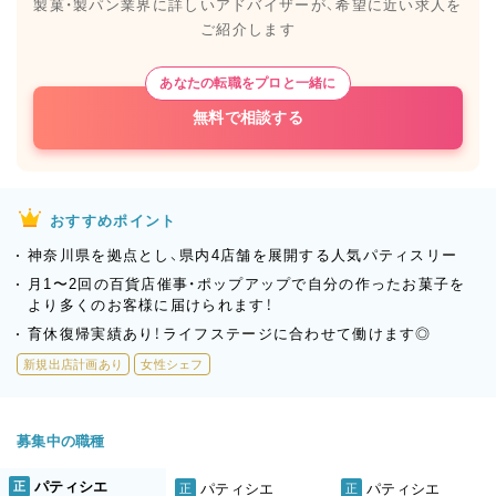
製菓・製パン業界に詳しいアドバイザーが、
希望に近い求人を
ご紹介します
あなたの転職をプロと一緒に
無料で相談する
おすすめポイント
神奈川県を拠点とし、県内4店舗を展開する人気パティスリー
月1〜2回の百貨店催事・ポップアップで自分の作ったお菓子を
より多くのお客様に届けられます！
育休復帰実績あり！ライフステージに合わせて働けます◎
新規出店計画あり
女性シェフ
募集中の職種
パティシエ
正
パティシエ
パティシエ
正
正