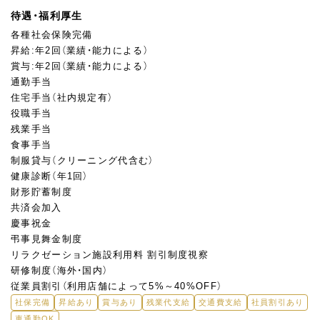
待遇・福利厚生
各種社会保険完備
昇給:年2回（業績・能力による）
賞与:年2回（業績・能力による）
通勤手当
住宅手当（社内規定有）
役職手当
残業手当
食事手当
制服貸与（クリーニング代含む）
健康診断（年1回）
財形貯蓄制度
共済会加入
慶事祝金
弔事見舞金制度
リラクゼーション施設利用料 割引制度視察
研修制度（海外・国内）
従業員割引（利用店舗によって5%～40%OFF）
社保完備
昇給あり
賞与あり
残業代支給
交通費支給
社員割引あり
車通勤OK