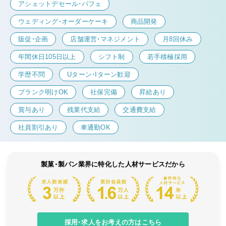
アシェットデセール・パフェ
ウェディング・オーダーケーキ
商品開発
販促・企画
店舗運営・マネジメント
月8回休み
年間休日105日以上
シフト制
若手積極採用
学歴不問
Uターン・Iターン歓迎
ブランク明けOK
社保完備
昇給あり
賞与あり
残業代支給
交通費支給
社員割引あり
車通勤OK
製菓・製パン業界に特化した人材サービスだから
採用・求人をお考えの方はこちら