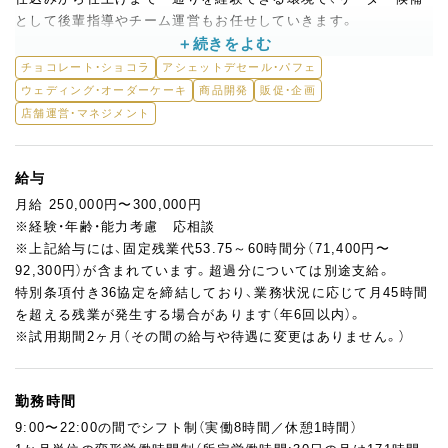
として後輩指導やチーム運営もお任せしていきます。
◆カフェデザートの提案も可能
チョコレート・ショコラ
アシェットデセール・パフェ
カフェタイムには、旬のフルーツを使ったパルフェやタルトなど
ウェディング・オーダーケーキ
商品開発
販促・企画
を提供。
店舗運営・マネジメント
入社1年目からでも「こんなデザートをやってみたい」とアイデア
を出し、試作・採用された実績があります。
お客様との距離が近いオープンキッチンだからこそ、ダイレクト
給与
に反応を感じられ、モチベーションにつながります。
月給 250,000円〜300,000円
※経験・年齢・能力考慮 応相談
◆チームマネジメントも担当
※上記給与には、固定残業代53.75～60時間分（71,400円〜
リーダー候補として、製造の取りまとめや若手スタッフの育成に
92,300円）が含まれています。超過分については別途支給。
関わっていただきます。
特別条項付き36協定を締結しており、業務状況に応じて月45時間
セクションの進行を見守りながら、チームみんなが安心して取り
を超える残業が発生する場合があります（年6回以内）。
組める製造体制を一緒につくっていきましょう。
※試用期間2ヶ月（その間の給与や待遇に変更はありません。）
※将来的にパティスリー「平五郎」への異動の可能性があります。
詳細は面接にてお伝えします。
勤務時間
9:00〜22:00の間でシフト制（実働8時間／休憩1時間）