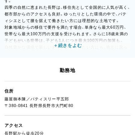
す。
四季の自然に恵まれた長野は、移住先として全国的に人気が高く、
都市部からのアクセスも良好。ゆったりとした環境の中で、パテ
ィシエとして腰を据えて働きたい方には理想的な土地です。
対象地域からの移住で要件を満たす場合、単身なら最大60万円、
世帯なら最大100万円の支援を受けられます。さらに18歳未満の
子どもがいる世帯は、子ども1人につき最大100万円の加算も。
自然豊かな環境で新しいチャレンジをしたい方にも、地元に戻っ
て安心してキャリアを築きたい方にも、長野で働くことは大きな
チャンス。私たちと一緒に、ここでしか得られない経験と暮らし
を楽しんでみませんか？
勤務地
住所
藤屋御本陳／パティスリー平五郎
〒380-0841 長野県長野市大門町80
アクセス
長野駅から徒歩20分