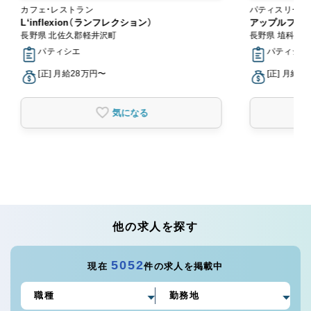
カフェ・レストラン
L‘inflexion（ランフレクション）
アップルファ
長野県 北佐久郡軽井沢町
長野県 埴科郡
パティシエ
パティシエ
[正] 月給28万円〜
[正] 月給2
気になる
他の求人を探す
5052
現在
件の求人を掲載中