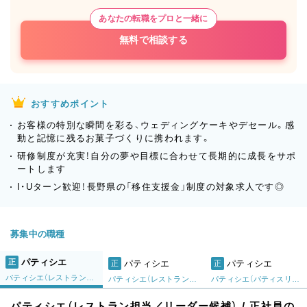
あなたの転職をプロと一緒に
無料で相談する
おすすめポイント
お客様の特別な瞬間を彩る、ウェディングケーキやデセール。感
動と記憶に残るお菓子づくりに携われます。
研修制度が充実！自分の夢や目標に合わせて長期的に成長をサポ
ートします
I・Uターン歓迎！長野県の「移住支援金」制度の対象求人です◎
募集中の職種
パティシエ
正
パティシエ
パティシエ
正
正
パティシエ（レストラン担当／リーダー候補）
パティシエ（レストラン担当）
パティシエ（パティスリー担当／リーダー候補）
パティシエ（レストラン担当／リーダー候補） / 正社員の