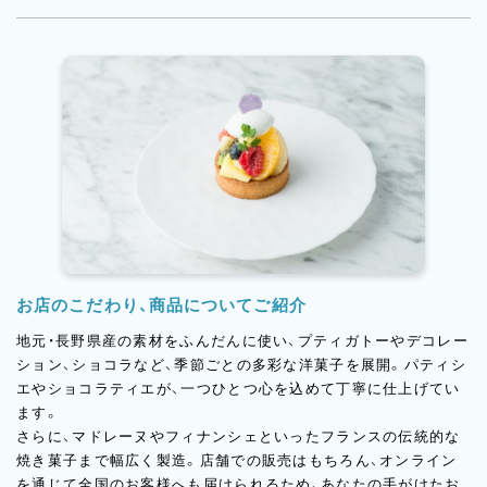
たタルトやパフェなど、多彩なスイーツを展開。季節ごとの新し
い商品づくりに携わるチャンスもあります。
「幸せなときを、もっと幸せに」という理念のもと、食を通じて心
に残る体験を届ける場所として、スタッフ一人ひとりの想いを大
切にしています。
お店のこだわり、商品についてご紹介
地元・長野県産の素材をふんだんに使い、プティガトーやデコレー
ション、ショコラなど、季節ごとの多彩な洋菓子を展開。パティシ
エやショコラティエが、一つひとつ心を込めて丁寧に仕上げてい
ます。
さらに、マドレーヌやフィナンシェといったフランスの伝統的な
焼き菓子まで幅広く製造。店舗での販売はもちろん、オンライン
を通じて全国のお客様へも届けられるため、あなたの手がけたお