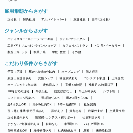
雇用形態からさがす
正社員
契約社員
アルバイト・パート
派遣社員
新卒（正社員）
ジャンルからさがす
パティスリー・スイーツ・ケーキ屋
ホテル・ブライダル
工房・アトリエ・オンラインショップ
カフェ・レストラン
パン屋・ベーカリー
製造工場・ラボ
和菓子店
学校・教室
その他
こだわり条件からさがす
子育て応援
駅から徒歩5分以内
オープニング
個人経営
新規出店計画あり
女性シェフ
独立実績あり
コンテスト常連
上場企業
オープンから3年未満
定休日あり
実働7.5時間
残業月20時間以下
18時までの退社
午後出社
残業ほぼなし
早上がりあり
シフト制
シフト自由・相談OK
週1日からOK
週2・3日からOK
週4日以上OK
1日4h以内OK
9時～勤務OK
社保完備
引っ越し補助/住宅手当あり
昇給あり
賞与あり
残業代支給
交通費支給
正社員登用あり
講習費・コンテスト費サポート
社員割引あり
まかない・食事補助あり
転勤なし
車通勤OK
バイク通勤OK
自転車通勤OK
海外研修あり
社内研修あり
急募
未経験歓迎