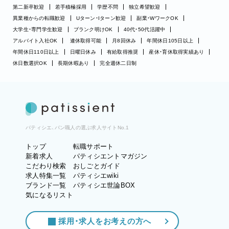
第二新卒歓迎
若手積極採用
学歴不問
独立希望歓迎
異業種からの転職歓迎
Uターン・Iターン歓迎
副業・WワークOK
大学生・専門学生歓迎
ブランク明けOK
40代・50代活躍中
アルバイト入社OK
連休取得可能
月8回休み
年間休日105日以上
年間休日110日以上
日曜日休み
有給取得推奨
産休・育休取得実績あり
休日数選択OK
長期休暇あり
完全週休二日制
パティシエ、パン職人の選ぶ求人サイトNo.1
トップ
転職サポート
新着求人
パティシエントマガジン
こだわり検索
おしごとガイド
求人特集一覧
パティシエwiki
ブランド一覧
パティシエ世論BOX
気になるリスト
採用・求人をお考えの方へ