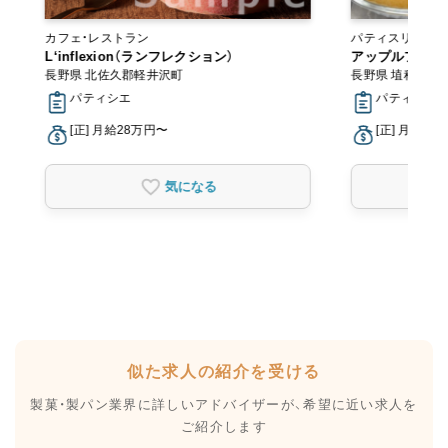
カフェ・レストラン
パティスリー・スイーツ
L‘inflexion（ランフレクション）
ボ
アップルファー
長野県 北佐久郡軽井沢町
長野県 埴科郡坂
パティシエ
パティシエ
[正] 月給28万円〜
[正] 月給25
気になる
似た求人の紹介を受ける
製菓・製パン業界に詳しいアドバイザーが、
希望に近い求人を
ご紹介します