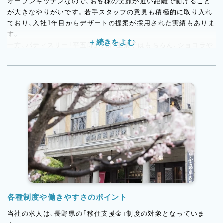
オープンキッチンなので、お客様の笑顔が近い距離で働けること
が大きなやりがいです。若手スタッフの意見も積極的に取り入れ
ており、入社1年目からデザートの提案が採用された実績もありま
す。
一方、パティスリー「平五郎」では、生菓子はもちろん、ショコラや
焼菓子など自分の得意分野を活かして働けます。販売やレジ対応
も経験することで、お客様目線を学びながら成長していくメンバ
ーも。
幅広い製菓経験を積みながら、自分のアイデアや想いを形にでき
る環境。多彩なメンバーが、それぞれの持ち場で力を発揮してい
ます。
各種制度や働きやすさのポイント
当社の求人は、長野県の「移住支援金」制度の対象となっていま