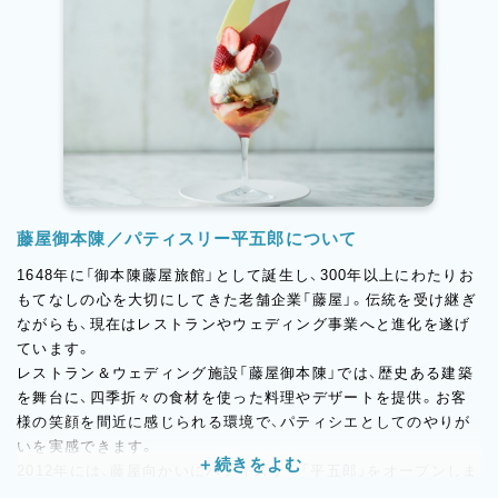
藤屋御本陳／パティスリー平五郎について
1648年に「御本陳藤屋旅館」として誕生し、300年以上にわたりお
もてなしの心を大切にしてきた老舗企業「藤屋」。伝統を受け継ぎ
ながらも、現在はレストランやウェディング事業へと進化を遂げ
ています。
レストラン＆ウェディング施設「藤屋御本陳」では、歴史ある建築
を舞台に、四季折々の食材を使った料理やデザートを提供。お客
様の笑顔を間近に感じられる環境で、パティシエとしてのやりが
いを実感できます。
2012年には、藤屋向かいにパティスリー「平五郎」をオープンしま
した。生菓子・焼菓子・ショコラはもちろん、旬のフルーツを使っ