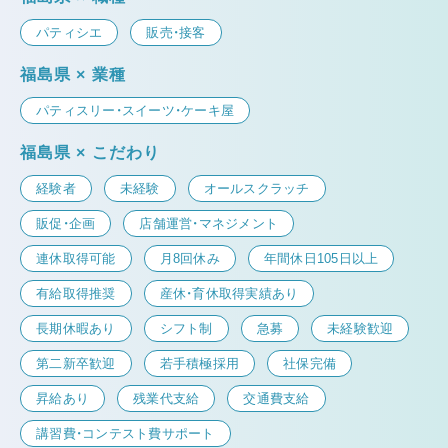
パティシエ
販売・接客
福島県 × 業種
パティスリー・スイーツ・ケーキ屋
福島県 × こだわり
経験者
未経験
オールスクラッチ
販促・企画
店舗運営・マネジメント
連休取得可能
月8回休み
年間休日105日以上
有給取得推奨
産休・育休取得実績あり
長期休暇あり
シフト制
急募
未経験歓迎
第二新卒歓迎
若手積極採用
社保完備
昇給あり
残業代支給
交通費支給
講習費・コンテスト費サポート