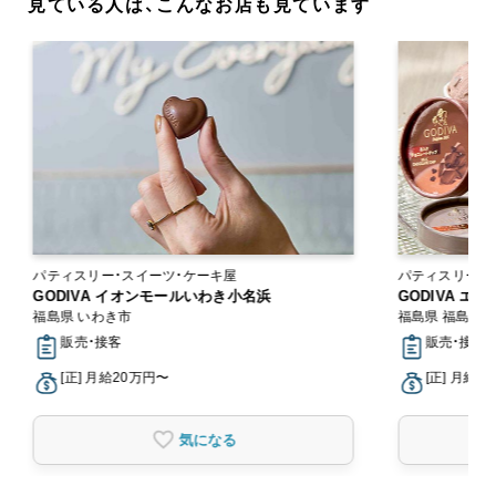
見ている人は、こんなお店も見ています
パティスリー・スイーツ・ケーキ屋
パティスリー・
GODIVA イオンモールいわき小名浜
GODIVA エ
福島県 いわき市
福島県 福島市
販売・接客
販売・接客
[正] 月給20万円〜
[正] 月給2
気になる