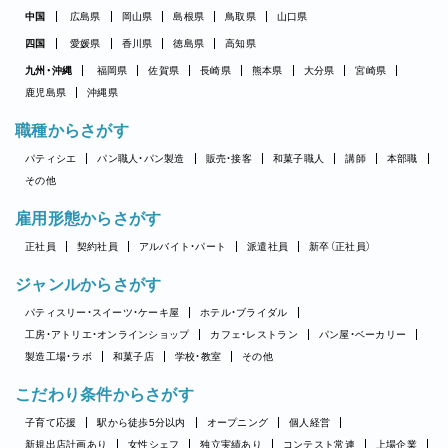
中国
広島県
岡山県
島根県
鳥取県
山口県
四国
愛媛県
香川県
徳島県
高知県
九州・沖縄
福岡県
佐賀県
長崎県
熊本県
大分県
宮崎県
鹿児島県
沖縄県
職種からさがす
パティシエ
パン職人・パン製造
販売・接客
和菓子職人
講師
本部職
その他
雇用形態からさがす
正社員
契約社員
アルバイト・パート
派遣社員
新卒（正社員）
ジャンルからさがす
パティスリー・スイーツ・ケーキ屋
ホテル・ブライダル
工房・アトリエ・オンラインショップ
カフェ・レストラン
パン屋・ベーカリー
製造工場・ラボ
和菓子店
学校・教室
その他
こだわり条件からさがす
子育て応援
駅から徒歩5分以内
オープニング
個人経営
新規出店計画あり
女性シェフ
独立実績あり
コンテスト常連
上場企業