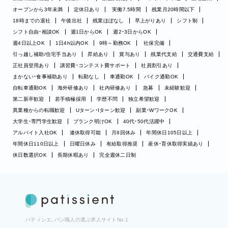
オープンから3年未満
定休日あり
実働7.5時間
残業月20時間以下
18時までの退社
午後出社
残業ほぼなし
早上がりあり
シフト制
シフト自由・相談OK
週1日からOK
週2・3日からOK
週4日以上OK
1日4h以内OK
9時～勤務OK
社保完備
引っ越し補助/住宅手当あり
昇給あり
賞与あり
残業代支給
交通費支給
正社員登用あり
講習費・コンテスト費サポート
社員割引あり
まかない・食事補助あり
転勤なし
車通勤OK
バイク通勤OK
自転車通勤OK
海外研修あり
社内研修あり
急募
未経験歓迎
第二新卒歓迎
若手積極採用
学歴不問
独立希望歓迎
異業種からの転職歓迎
Uターン・Iターン歓迎
副業・WワークOK
大学生・専門学生歓迎
ブランク明けOK
40代・50代活躍中
アルバイト入社OK
連休取得可能
月8回休み
年間休日105日以上
年間休日110日以上
日曜日休み
有給取得推奨
産休・育休取得実績あり
休日数選択OK
長期休暇あり
完全週休二日制
パティシエ、パン職人の選ぶ求人サイトNo.1