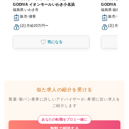
GODIVA イオンモールいわき小名浜
GODIVA エス
福島県 いわき市
福島県 福島市
販売・接客
販売・接客
[正] 月給20万円〜
[正] 月給20
気になる
似た求人の紹介を受ける
製菓・製パン業界に詳しいアドバイザーが、
希望に近い求人を
ご紹介します
あなたの転職をプロと一緒に
無料で相談する