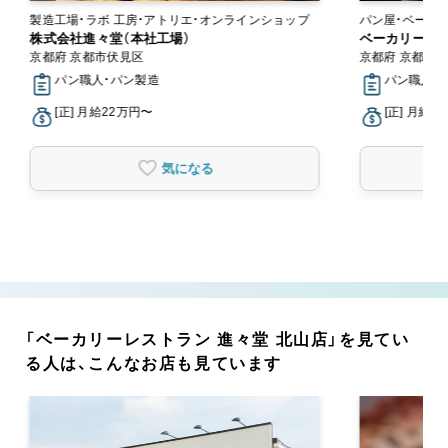
製造工場・ラボ 工房・アトリエ・オンラインショップ
株式会社進々堂（本社工場）
ベーカリーレ
京都府 京都市伏見区
京都府 京都市
パン職人・パン製造
パン職人・パ
[正] 月給22万円〜
[正] 月給2
気になる
「ベーカリーレストラン 進々堂 北山店」を見てい
る人は、こんなお店も見ています