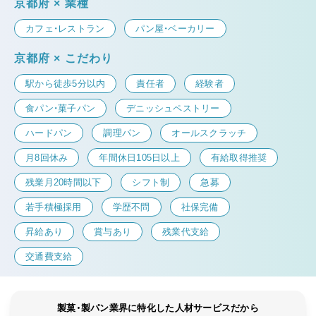
京都府 × 業種
カフェ・レストラン
パン屋・ベーカリー
京都府 × こだわり
駅から徒歩5分以内
責任者
経験者
食パン・菓子パン
デニッシュペストリー
ハードパン
調理パン
オールスクラッチ
月8回休み
年間休日105日以上
有給取得推奨
残業月20時間以下
シフト制
急募
若手積極採用
学歴不問
社保完備
昇給あり
賞与あり
残業代支給
交通費支給
製菓・製パン業界に特化した人材サービスだから