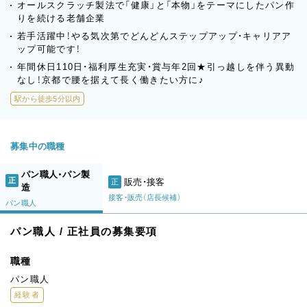
オールスクラッチ製法で「健康」と「本物」をテーマにしたパン作
りを続ける老舗企業
若手活躍中！やる気次第でどんどんステップアップ・キャリアア
ップ可能です！
年間休日110日・福利厚生充実・賞与年2回★引っ越しを伴う異動
なし！京都で腰を据えて長く働きたい方に♪
駅から徒歩5分以内
募集中の職種
パン職人・パン製
正
販売・接客
正
造
接客・販売（店長候補）
パン職人
パン職人 / 正社員の募集要項
職種
パン職人
経験者