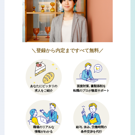
＼登録から内定まですべて無料／
あなたにピッタリの
面接対策、書類添削を
求人をご紹介
転職のプロが徹底サポート
職場のリアルな
給与、休み、労働時間の
情報がわかる
条件交渉を代行