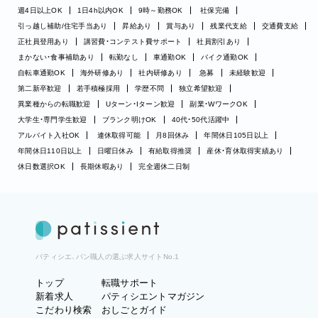
週4日以上OK
1日4h以内OK
9時～勤務OK
社保完備
引っ越し補助/住宅手当あり
昇給あり
賞与あり
残業代支給
交通費支給
正社員登用あり
講習費・コンテスト費サポート
社員割引あり
まかない・食事補助あり
転勤なし
車通勤OK
バイク通勤OK
自転車通勤OK
海外研修あり
社内研修あり
急募
未経験歓迎
第二新卒歓迎
若手積極採用
学歴不問
独立希望歓迎
異業種からの転職歓迎
Uターン・Iターン歓迎
副業・WワークOK
大学生・専門学生歓迎
ブランク明けOK
40代・50代活躍中
アルバイト入社OK
連休取得可能
月8回休み
年間休日105日以上
年間休日110日以上
日曜日休み
有給取得推奨
産休・育休取得実績あり
休日数選択OK
長期休暇あり
完全週休二日制
パティシエ、パン職人の選ぶ求人サイトNo.1
トップ
転職サポート
新着求人
パティシエントマガジン
こだわり検索
おしごとガイド