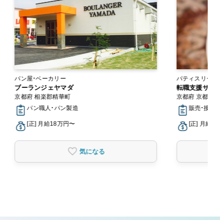
パン屋・ベーカリー
パティスリー・スイーツ
ブーランジェヤマダ
ー
転職支援サー
京都府 相楽郡精華町
京都府 京都市
パン職人・パン製造
販売・接客
[正] 月給18万円〜
[正] 月給2
気になる