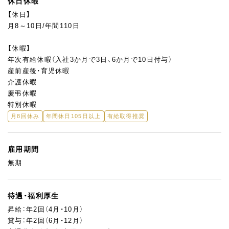
休日休暇
【休日】
月8～10日/年間110日
【休暇】
年次有給休暇（入社3か月で3日、6か月で10日付与）
産前産後・育児休暇
介護休暇
慶弔休暇
特別休暇
月8回休み
年間休日105日以上
有給取得推奨
雇用期間
無期
待遇・福利厚生
昇給：年2回（4月・10月）
賞与：年2回（6月・12月）