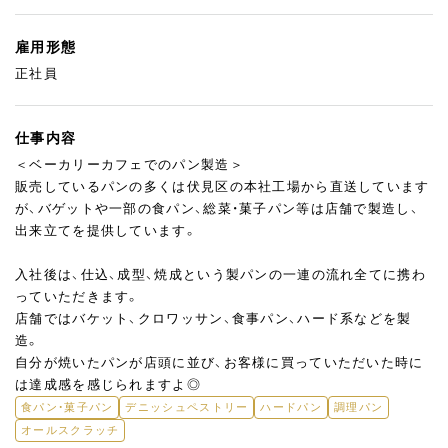
雇用形態
正社員
仕事内容
＜ベーカリーカフェでのパン製造＞
販売しているパンの多くは伏見区の本社工場から直送しています
が、バゲットや一部の食パン、総菜・菓子パン等は店舗で製造し、
出来立てを提供しています。
入社後は、仕込、成型、焼成という製パンの一連の流れ全てに携わ
っていただきます。
店舗ではバケット、クロワッサン、食事パン、ハード系などを製
造。
自分が焼いたパンが店頭に並び、お客様に買っていただいた時に
は達成感を感じられますよ◎
食パン・菓子パン
デニッシュペストリー
ハードパン
調理パン
オールスクラッチ