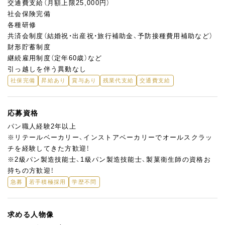
交通費支給（月額上限25,000円）
社会保険完備
各種研修
共済会制度（結婚祝・出産祝・旅行補助金、予防接種費用補助など）
財形貯蓄制度
継続雇用制度（定年60歳）など
引っ越しを伴う異動なし
社保完備
昇給あり
賞与あり
残業代支給
交通費支給
応募資格
パン職人経験2年以上
※リテールベーカリー、インストアベーカリーでオールスクラッ
チを経験してきた方歓迎！
※2級パン製造技能士、1級パン製造技能士、製菓衛生師の資格お
持ちの方歓迎！
急募
若手積極採用
学歴不問
求める人物像