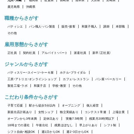
九州・沖縄
福岡県
佐賀県
長崎県
熊本県
大分県
宮崎県
鹿児島県
沖縄県
職種からさがす
パティシエ
パン職人・パン製造
販売・接客
和菓子職人
講師
本部職
その他
雇用形態からさがす
正社員
契約社員
アルバイト・パート
派遣社員
新卒（正社員）
ジャンルからさがす
パティスリー・スイーツ・ケーキ屋
ホテル・ブライダル
工房・アトリエ・オンラインショップ
カフェ・レストラン
パン屋・ベーカリー
製造工場・ラボ
和菓子店
学校・教室
その他
こだわり条件からさがす
子育て応援
駅から徒歩5分以内
オープニング
個人経営
新規出店計画あり
女性シェフ
独立実績あり
コンテスト常連
上場企業
オープンから3年未満
定休日あり
実働7.5時間
残業月20時間以下
18時までの退社
午後出社
残業ほぼなし
早上がりあり
シフト制
シフト自由・相談OK
週1日からOK
週2・3日からOK