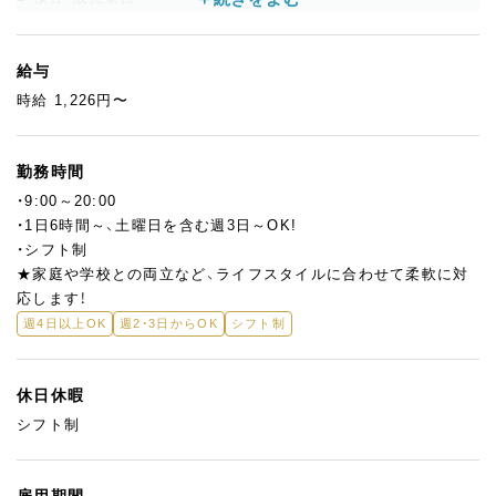
・ご来店されたお客様のご案内、オーダー受付
・パフェ、ドリンクの提供
・焼き菓子のテイクアウト販売対応、包装・袋詰め
給与
・お会計（レジ操作）
時給 1,226円〜
・お客様とのコミュニケーション
■ ドリンク・簡単な製造補助
勤務時間
・コーヒー、紅茶などのドリンク製造
・9:00～20:00
・焼き菓子の袋詰め、準備作業
・1日6時間～、土曜日を含む週3日～OK!
・食材や備品の補充、整理
・シフト制
★家庭や学校との両立など、ライフスタイルに合わせて柔軟に対
■ 開店・閉店作業
応します！
・店内清掃、カウンター準備
週4日以上OK
週2・3日からOK
シフト制
・食材や備品のセッティング
・洗い物、片付け
・翌日の営業準備
休日休暇
シフト制
まずは接客や提供などの基本業務からスタートし、経験や希望に
応じてできることを少しずつ広げていただきます。
雇用期間