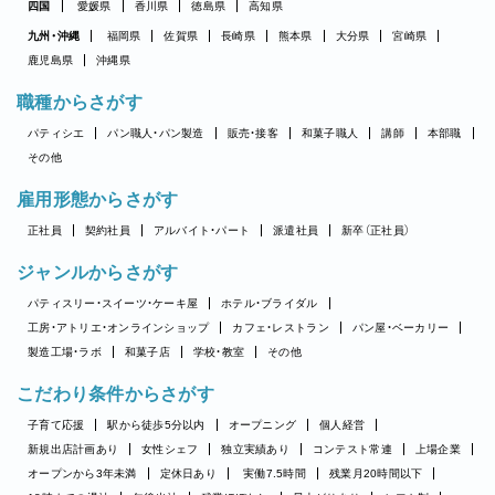
四国
愛媛県
香川県
徳島県
高知県
九州・沖縄
福岡県
佐賀県
長崎県
熊本県
大分県
宮崎県
鹿児島県
沖縄県
職種からさがす
パティシエ
パン職人・パン製造
販売・接客
和菓子職人
講師
本部職
その他
雇用形態からさがす
正社員
契約社員
アルバイト・パート
派遣社員
新卒（正社員）
ジャンルからさがす
パティスリー・スイーツ・ケーキ屋
ホテル・ブライダル
工房・アトリエ・オンラインショップ
カフェ・レストラン
パン屋・ベーカリー
製造工場・ラボ
和菓子店
学校・教室
その他
こだわり条件からさがす
子育て応援
駅から徒歩5分以内
オープニング
個人経営
新規出店計画あり
女性シェフ
独立実績あり
コンテスト常連
上場企業
オープンから3年未満
定休日あり
実働7.5時間
残業月20時間以下