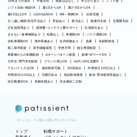
18時までの退社
午後出社
残業ほぼなし
早上がりあり
シフト制
シフト自由・相談OK
週1日からOK
週2・3日からOK
週4日以上OK
1日4h以内OK
9時～勤務OK
社保完備
引っ越し補助/住宅手当あり
昇給あり
賞与あり
残業代支給
交通費支給
正社員登用あり
講習費・コンテスト費サポート
社員割引あり
まかない・食事補助あり
転勤なし
車通勤OK
バイク通勤OK
自転車通勤OK
海外研修あり
社内研修あり
急募
未経験歓迎
第二新卒歓迎
若手積極採用
学歴不問
独立希望歓迎
異業種からの転職歓迎
Uターン・Iターン歓迎
副業・WワークOK
大学生・専門学生歓迎
ブランク明けOK
40代・50代活躍中
アルバイト入社OK
連休取得可能
月8回休み
年間休日105日以上
年間休日110日以上
日曜日休み
有給取得推奨
産休・育休取得実績あり
休日数選択OK
長期休暇あり
完全週休二日制
パティシエ、パン職人の選ぶ求人サイトNo.1
トップ
転職サポート