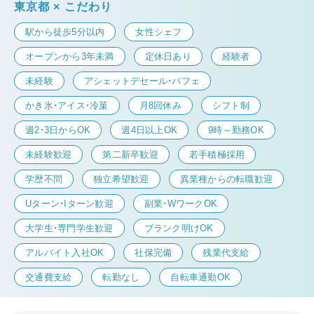
東京都 × こだわり
駅から徒歩5分以内
女性シェフ
オープンから3年未満
定休日あり
経験者
未経験
アシェットデセール・パフェ
かき氷・アイス・冷菓
月8回休み
シフト制
週2・3日からOK
週4日以上OK
9時～勤務OK
未経験歓迎
第二新卒歓迎
若手積極採用
学歴不問
独立希望歓迎
異業種からの転職歓迎
Uターン・Iターン歓迎
副業・WワークOK
大学生・専門学生歓迎
ブランク明けOK
アルバイト入社OK
社保完備
残業代支給
交通費支給
転勤なし
自転車通勤OK