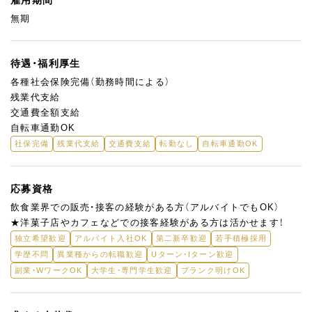
お客様との距離が近いカウンター中心のお店のため、「人と接する
無期
ことが好きな方」「丁寧な仕事をしたい方」に向いている環境で
す。
未経験の方でも、一つひとつ丁寧にお教えしますので安心してご
待遇・福利厚生
応募ください。
各種社会保険完備（勤務時間による）
残業代支給
交通費全額支給
自転車通勤OK
社保完備
残業代支給
交通費支給
転勤なし
自転車通勤OK
応募資格
飲食業界での販売・接客の経験がある方（アルバイトでもOK）
★洋菓子店やカフェなどでの接客経験がある方は活かせます！
独立希望歓迎
アルバイト入社OK
第二新卒歓迎
若手積極採用
学歴不問
異業種からの転職歓迎
Uターン・Iターン歓迎
副業・WワークOK
大学生・専門学生歓迎
ブランク明けOK