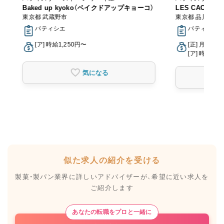
Baked up kyoko（ベイクドアップキョーコ）
LES CACAOS
東京都 武蔵野市
東京都 品川区
パティシエ
パティシエ
[ア] 時給1,250円〜
[正] 月給23
[ア] 時給1,2
気になる
似た求人の紹介を受ける
製菓・製パン業界に詳しいアドバイザーが、
希望に近い求人を
ご紹介します
あなたの転職をプロと一緒に