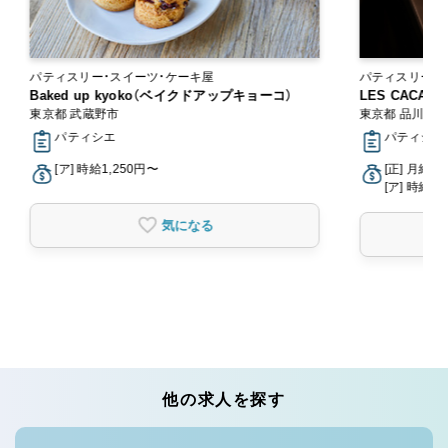
パティスリー・スイーツ・ケーキ屋
パティスリー・
Baked up kyoko（ベイクドアップキョーコ）
LES CACAOS
東京都 武蔵野市
東京都 品川区
パティシエ
パティシエ
[ア] 時給1,250円〜
[正] 月給2
[ア] 時給1,
気になる
他の求人を探す