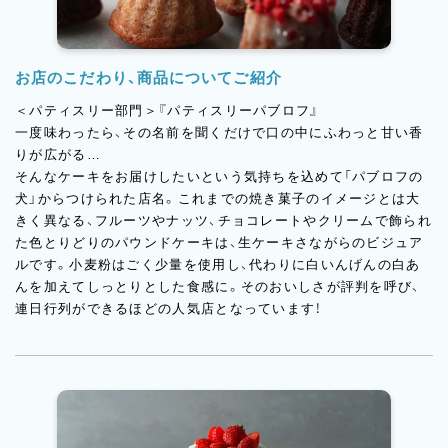
ランエグゼクティブシェフパティシエに就任。
芸術的かつ繊細なウエディングケーキやデザート に想いを込め
て幸せをお届けすると共に、パティスリーパブロフのシェフとし
お店のこだわり、商品についてご紹介
て、新たなジャンル のスイーツを追求しております。
＜パティスリー部門＞『パティスリーパブロフ』
一度味わったら、その名前を聞くだけで口の中にふわっと甘い香
りが広がる…
そんなケーキをお届けしたいという気持ちを込めて「パブロフの
犬」からつけられた店名。これまでの焼き菓子のイメージとは大
きく異なる、フルーツやナッツ、チョコレートやクリームで飾られ
た色とりどりのパウンドケーキは、生ケーキさながらのビジュア
ルです。小麦粉はごく少量を使用し、代わりに白いんげんの白あ
んを加えてしっとりとした食感に。そのおいしさが評判を呼び、
連日行列ができるほどの人気店となっています！