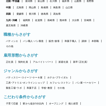
北陸・甲信越
新潟県
富山県
石川県
福井県
山梨県
長野県
中国
広島県
岡山県
島根県
鳥取県
山口県
四国
愛媛県
香川県
徳島県
高知県
九州・沖縄
福岡県
佐賀県
長崎県
熊本県
大分県
宮崎県
鹿児島県
沖縄県
職種からさがす
パティシエ
パン職人・パン製造
販売・接客
和菓子職人
講師
本部職
その他
雇用形態からさがす
正社員
契約社員
アルバイト・パート
派遣社員
新卒（正社員）
ジャンルからさがす
パティスリー・スイーツ・ケーキ屋
ホテル・ブライダル
工房・アトリエ・オンラインショップ
カフェ・レストラン
パン屋・ベーカリー
製造工場・ラボ
和菓子店
学校・教室
その他
こだわり条件からさがす
子育て応援
駅から徒歩5分以内
オープニング
個人経営