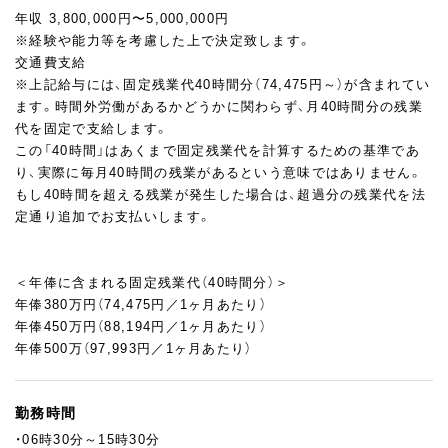
で、かつ配送にも耐えられるデコレーションを担当します。
年収 3,800,000円〜5,000,000円
※経験や能力等を考慮した上で決定致します。
＜今後のキャリアアップ＞
交通費支給
各部門間、事業所（横浜にある2箇所の式場、千葉の式場）の異動の
※上記給与には、固定残業代40時間分（74,475円～）が含まれてい
可能性も！
ます。時間外労働があるかどうかに関わらず、月40時間分の残業
スーシェフ、シェフと段階を踏んでステップアップを目指せま
代を固定で支給します。
す。
この「40時間」はあくまで固定残業代を計算するための基準であ
り、実際に毎月40時間の残業があるという意味ではありません。
もし40時間を超える残業が発生した場合は、超過分の残業代を法
定通り追加でお支払いします。
＜年俸に含まれる固定残業代（40時間分）＞
年俸380万円（74,475円／1ヶ月あたり）
年俸450万円（88,194円／1ヶ月あたり）
年俸500万（97,993円／1ヶ月あたり）
勤務時間
・06時30分～15時30分