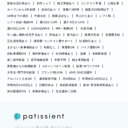
新規出店計画あり
女性シェフ
独立実績あり
コンテスト常連
上場企業
オープンから3年未満
定休日あり
実働7.5時間
残業月20時間以下
18時までの退社
午後出社
残業ほぼなし
早上がりあり
シフト制
シフト自由・相談OK
週1日からOK
週2・3日からOK
週4日以上OK
1日4h以内OK
9時～勤務OK
社保完備
引っ越し補助/住宅手当あり
昇給あり
賞与あり
残業代支給
交通費支給
正社員登用あり
講習費・コンテスト費サポート
社員割引あり
まかない・食事補助あり
転勤なし
車通勤OK
バイク通勤OK
自転車通勤OK
海外研修あり
社内研修あり
急募
未経験歓迎
第二新卒歓迎
若手積極採用
学歴不問
独立希望歓迎
異業種からの転職歓迎
Uターン・Iターン歓迎
副業・WワークOK
大学生・専門学生歓迎
ブランク明けOK
40代・50代活躍中
アルバイト入社OK
連休取得可能
月8回休み
年間休日105日以上
年間休日110日以上
日曜日休み
有給取得推奨
産休・育休取得実績あり
休日数選択OK
長期休暇あり
完全週休二日制
パティシエ、パン職人の選ぶ求人サイトNo.1