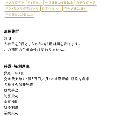
連休取得可能
月8回休み
年間休日105日以上
有給取得推奨
産休・育休取得実績あり
長期休暇あり
完全週休二日制
年間休日110日以上
雇用期間
無期
入社日を0日とし3カ月の試用期間を設けます。
この期間の労働条件は変わりません。
待遇・福利厚生
昇給 年1回
交通費支給（上限3万円／月）※通勤距離・経路を考慮
各種社会保険完備
残業手当
制服貸与
食事補助
研修制度
業績賞与