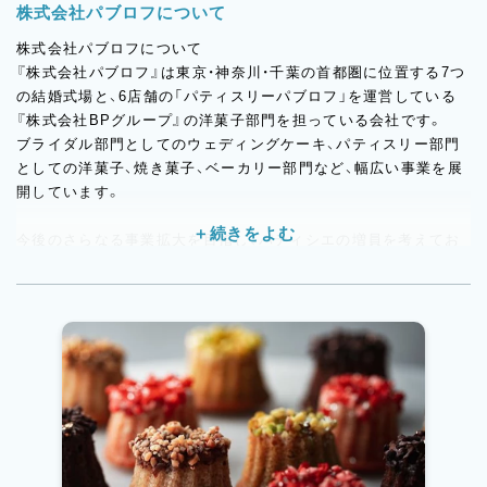
株式会社パブロフについて
株式会社パブロフについて
『株式会社パブロフ』は東京・神奈川・千葉の首都圏に位置する7つ
の結婚式場と、6店舗の「パティスリーパブロフ」を運営している
『株式会社BPグループ』の洋菓子部門を担っている会社です。
ブライダル部門としてのウェディングケーキ、パティスリー部門
としての洋菓子、焼き菓子、ベーカリー部門など、幅広い事業を展
開しています。
今後のさらなる事業拡大を目指し、パティシエの増員を考えてお
り、ブライダル部門・パティスリー部門（生菓子・焼菓子）、ベーカリ
ー部門の各部署に体験で入り、仕事を通して雰囲気などを確かめ
てもらいながら、希望・適性をもとに本配属の部署を決定するた
め、これまでの経験を活かしながらスキルアップが可能です。
グランドエグゼクティブグランシェフは1990年に渡仏し、パリ7
区「ジャン・ミエ」を経て、パリ5区 「ジェラール・ミュロ」 では日
本人初のシェフパティシエとして活躍。パリコレのスイーツなど
も手掛ける。 帰国後、国内 の数々のホテルでシェフパティシエを
努めた後、全国で結婚式場を運営する、株式会社BPグループのグ