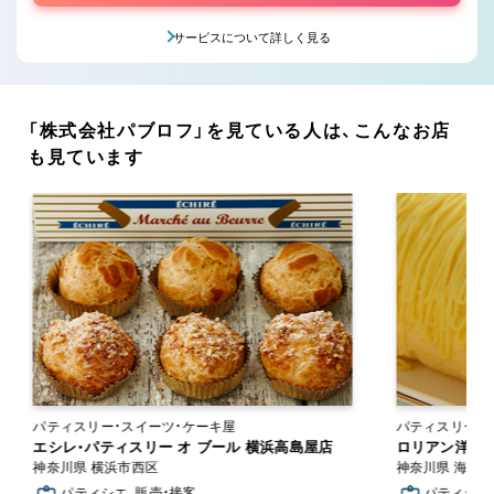
サービスについて詳しく見る
「株式会社パブロフ」を見ている人は、こんなお店
も見ています
パティスリー・スイーツ・ケーキ屋
パティスリー・
エシレ・パティスリー オ ブール 横浜高島屋店
ロリアン洋菓
神奈川県 横浜市西区
神奈川県 海老
パティシエ, 販売・接客
パティシエ,