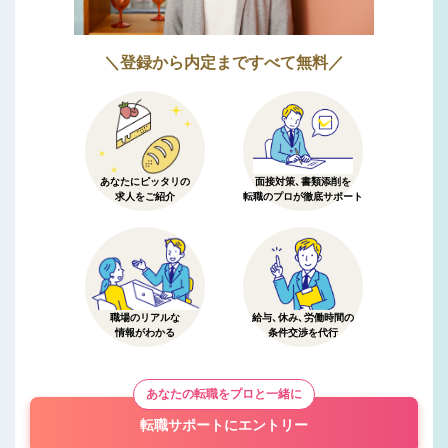
＼登録から内定まですべて無料／
あなたにピッタリの
面接対策、書類添削を
求人をご紹介
転職のプロが徹底サポート
職場のリアルな
給与、休み、労働時間の
情報がわかる
条件交渉を代行
あなたの転職をプロと一緒に
転職サポートにエントリー