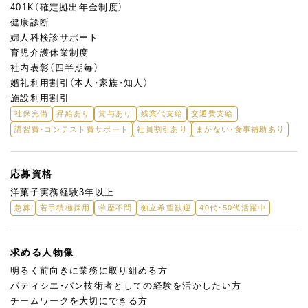
401K（確定拠出年金制度）
健康診断
婦人科検診サポート
育児介護休業制度
社内表彰（四半期毎）
婚礼利用割引（本人・家族・知人）
施設利用割引
社保完備
昇給あり
賞与あり
残業代支給
交通費支給
講習費・コンテスト費サポート
社員割引あり
まかない・食事補助あり
応募資格
洋菓子実務経験3年以上
急募
若手積極採用
学歴不問
独立希望歓迎
40代・50代活躍中
求める人物像
明るく前向きに業務に取り組める方
パティシエ・パン技術者としての経験を活かしたい方
チームワークを大切にできる方