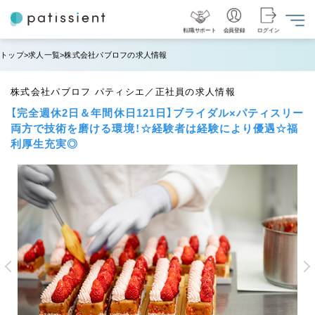
転職サポート
会員登録
ログイン
トップ
求人一覧
株式会社パブロフの求人情報
株式会社パブロフ パティシエ／正社員の求人情報
【完全週休2日＆年間休日121日】ブライダル×パティスリー
両方で技術を磨ける環境！☆経験者は経験により優遇☆福
利厚生充実◎