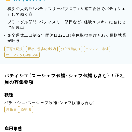
横浜の人気店「パティスリーパブロフ」の運営会社でパティシエ
として働く◎
ブライダル部門、パティスリー部門など、経験＆スキルに合わせ
て配属◎
完全週休二日制＆年間休日121日！産休取得実績もあり長期就業
が叶う！
子育て応援
駅から徒歩5分以内
独立実績あり
コンテスト常連
オープンから3年未満
パティシエ（スーシェフ候補・シェフ候補も含む） / 正社
員の募集要項
職種
パティシエ（スーシェフ候補・シェフ候補も含む）
責任者
経験者
雇用形態