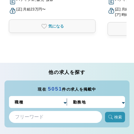
[正] 月給23万円〜
[正] 月給2
[ア] 時給1,
気になる
他の求人を探す
5051
現在
件の求人を掲載中
検索