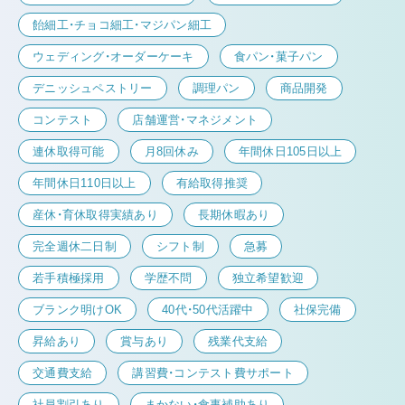
飴細工・チョコ細工・マジパン細工
ウェディング・オーダーケーキ
食パン・菓子パン
デニッシュペストリー
調理パン
商品開発
コンテスト
店舗運営・マネジメント
連休取得可能
月8回休み
年間休日105日以上
年間休日110日以上
有給取得推奨
産休・育休取得実績あり
長期休暇あり
完全週休二日制
シフト制
急募
若手積極採用
学歴不問
独立希望歓迎
ブランク明けOK
40代・50代活躍中
社保完備
昇給あり
賞与あり
残業代支給
交通費支給
講習費・コンテスト費サポート
社員割引あり
まかない・食事補助あり