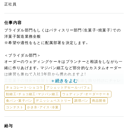
正社員
仕事内容
ブライダル部門もしくはパティスリー部門（生菓子・焼菓子）での
洋菓子製造業務全般
※希望や適性をもとに配属部署を決定します。
＜ブライダル部門＞
オーダーのウェディングケーキはプランナーと相談をしながら一
緒に作りあげます。マジパン細工など部分的なカスタムオーダー
は練習も兼ねて入社1年目から携われますよ！
工芸菓子の技術や経験を活かしたい方、繊細な飾り付けにチャレ
ンジしたい方はどんどん手を挙げて挑戦してくださいね。
チョコレート・ショコラ
アシェットデセール・パフェ
飴細工・チョコ細工・マジパン細工
ウェディング・オーダーケーキ
＜パティスリー部門＞
食パン・菓子パン
デニッシュペストリー
調理パン
商品開発
パウンドケーキ6～7種類、生ケーキ、アイスクリームやクグロフ
コンテスト
かき氷・アイス・冷菓
といった焼菓子などを製造。パブロフ5店舗で販売される季節商
品や新商品の製造全般をお任せします。生菓子、焼菓子に分かれ
ており、生菓子セクションではパティシエの技術を活かした繊細
給与