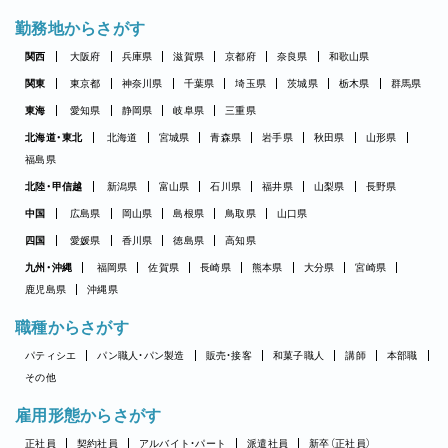
勤務地からさがす
関西
大阪府
兵庫県
滋賀県
京都府
奈良県
和歌山県
関東
東京都
神奈川県
千葉県
埼玉県
茨城県
栃木県
群馬県
東海
愛知県
静岡県
岐阜県
三重県
北海道・東北
北海道
宮城県
青森県
岩手県
秋田県
山形県
福島県
北陸・甲信越
新潟県
富山県
石川県
福井県
山梨県
長野県
中国
広島県
岡山県
島根県
鳥取県
山口県
四国
愛媛県
香川県
徳島県
高知県
九州・沖縄
福岡県
佐賀県
長崎県
熊本県
大分県
宮崎県
鹿児島県
沖縄県
職種からさがす
パティシエ
パン職人・パン製造
販売・接客
和菓子職人
講師
本部職
その他
雇用形態からさがす
正社員
契約社員
アルバイト・パート
派遣社員
新卒（正社員）