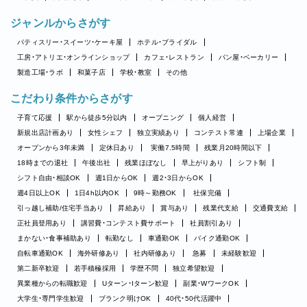
ジャンルからさがす
パティスリー・スイーツ・ケーキ屋
ホテル・ブライダル
工房・アトリエ・オンラインショップ
カフェ・レストラン
パン屋・ベーカリー
製造工場・ラボ
和菓子店
学校・教室
その他
こだわり条件からさがす
子育て応援
駅から徒歩5分以内
オープニング
個人経営
新規出店計画あり
女性シェフ
独立実績あり
コンテスト常連
上場企業
オープンから3年未満
定休日あり
実働7.5時間
残業月20時間以下
18時までの退社
午後出社
残業ほぼなし
早上がりあり
シフト制
シフト自由・相談OK
週1日からOK
週2・3日からOK
週4日以上OK
1日4h以内OK
9時～勤務OK
社保完備
引っ越し補助/住宅手当あり
昇給あり
賞与あり
残業代支給
交通費支給
正社員登用あり
講習費・コンテスト費サポート
社員割引あり
まかない・食事補助あり
転勤なし
車通勤OK
バイク通勤OK
自転車通勤OK
海外研修あり
社内研修あり
急募
未経験歓迎
第二新卒歓迎
若手積極採用
学歴不問
独立希望歓迎
異業種からの転職歓迎
Uターン・Iターン歓迎
副業・WワークOK
大学生・専門学生歓迎
ブランク明けOK
40代・50代活躍中