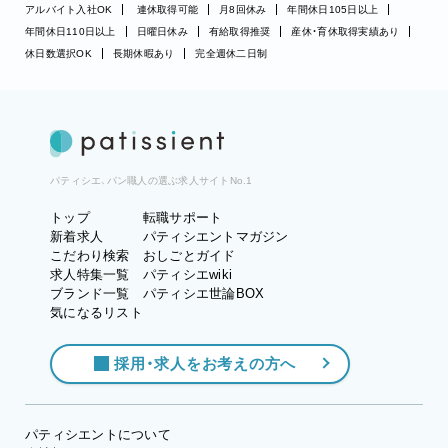
アルバイト入社OK
連休取得可能
月8回休み
年間休日105日以上
年間休日110日以上
日曜日休み
有給取得推奨
産休・育休取得実績あり
休日数選択OK
長期休暇あり
完全週休二日制
パティシエ、パン職人の選ぶ求人サイトNo.1
トップ
転職サポート
新着求人
パティシエントマガジン
こだわり検索
おしごとガイド
求人特集一覧
パティシエwiki
ブランド一覧
パティシエ世論BOX
気になるリスト
採用・求人をお考えの方へ
パティシエントについて