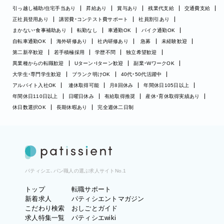
引っ越し補助/住宅手当あり
昇給あり
賞与あり
残業代支給
交通費支給
正社員登用あり
講習費・コンテスト費サポート
社員割引あり
まかない・食事補助あり
転勤なし
車通勤OK
バイク通勤OK
自転車通勤OK
海外研修あり
社内研修あり
急募
未経験歓迎
第二新卒歓迎
若手積極採用
学歴不問
独立希望歓迎
異業種からの転職歓迎
Uターン・Iターン歓迎
副業・WワークOK
大学生・専門学生歓迎
ブランク明けOK
40代・50代活躍中
アルバイト入社OK
連休取得可能
月8回休み
年間休日105日以上
年間休日110日以上
日曜日休み
有給取得推奨
産休・育休取得実績あり
休日数選択OK
長期休暇あり
完全週休二日制
パティシエ、パン職人の選ぶ求人サイトNo.1
トップ
転職サポート
新着求人
パティシエントマガジン
こだわり検索
おしごとガイド
求人特集一覧
パティシエwiki