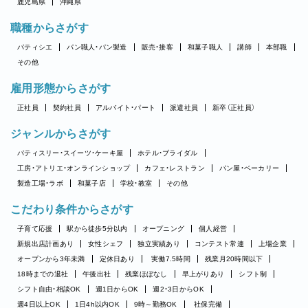
鹿児島県
沖縄県
職種からさがす
パティシエ
パン職人・パン製造
販売・接客
和菓子職人
講師
本部職
その他
雇用形態からさがす
正社員
契約社員
アルバイト・パート
派遣社員
新卒（正社員）
ジャンルからさがす
パティスリー・スイーツ・ケーキ屋
ホテル・ブライダル
工房・アトリエ・オンラインショップ
カフェ・レストラン
パン屋・ベーカリー
製造工場・ラボ
和菓子店
学校・教室
その他
こだわり条件からさがす
子育て応援
駅から徒歩5分以内
オープニング
個人経営
新規出店計画あり
女性シェフ
独立実績あり
コンテスト常連
上場企業
オープンから3年未満
定休日あり
実働7.5時間
残業月20時間以下
18時までの退社
午後出社
残業ほぼなし
早上がりあり
シフト制
シフト自由・相談OK
週1日からOK
週2・3日からOK
週4日以上OK
1日4h以内OK
9時～勤務OK
社保完備