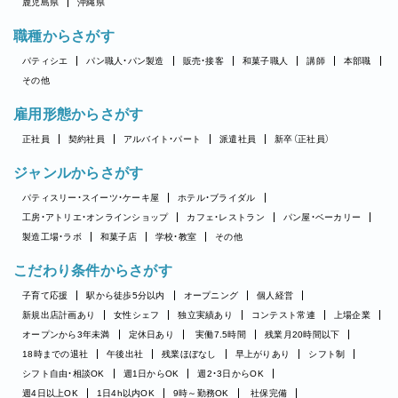
鹿児島県
沖縄県
職種からさがす
パティシエ
パン職人・パン製造
販売・接客
和菓子職人
講師
本部職
その他
雇用形態からさがす
正社員
契約社員
アルバイト・パート
派遣社員
新卒（正社員）
ジャンルからさがす
パティスリー・スイーツ・ケーキ屋
ホテル・ブライダル
工房・アトリエ・オンラインショップ
カフェ・レストラン
パン屋・ベーカリー
製造工場・ラボ
和菓子店
学校・教室
その他
こだわり条件からさがす
子育て応援
駅から徒歩5分以内
オープニング
個人経営
新規出店計画あり
女性シェフ
独立実績あり
コンテスト常連
上場企業
オープンから3年未満
定休日あり
実働7.5時間
残業月20時間以下
18時までの退社
午後出社
残業ほぼなし
早上がりあり
シフト制
シフト自由・相談OK
週1日からOK
週2・3日からOK
週4日以上OK
1日4h以内OK
9時～勤務OK
社保完備