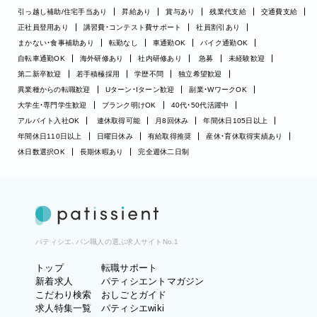
引っ越し補助/住宅手当あり
昇給あり
賞与あり
残業代支給
交通費支給
正社員登用あり
講習費・コンテスト費サポート
社員割引あり
まかない・食事補助あり
転勤なし
車通勤OK
バイク通勤OK
自転車通勤OK
海外研修あり
社内研修あり
急募
未経験歓迎
第二新卒歓迎
若手積極採用
学歴不問
独立希望歓迎
異業種からの転職歓迎
Uターン・Iターン歓迎
副業・WワークOK
大学生・専門学生歓迎
ブランク明けOK
40代・50代活躍中
アルバイト入社OK
連休取得可能
月8回休み
年間休日105日以上
年間休日110日以上
日曜日休み
有給取得推奨
産休・育休取得実績あり
休日数選択OK
長期休暇あり
完全週休二日制
パティシエ、パン職人の選ぶ求人サイトNo.1
トップ
転職サポート
新着求人
パティシエントマガジン
こだわり検索
おしごとガイド
求人特集一覧
パティシエwiki