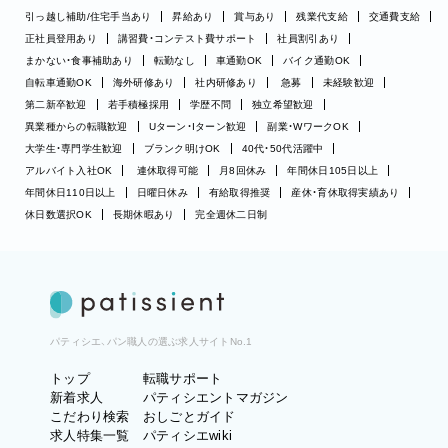
引っ越し補助/住宅手当あり
昇給あり
賞与あり
残業代支給
交通費支給
正社員登用あり
講習費・コンテスト費サポート
社員割引あり
まかない・食事補助あり
転勤なし
車通勤OK
バイク通勤OK
自転車通勤OK
海外研修あり
社内研修あり
急募
未経験歓迎
第二新卒歓迎
若手積極採用
学歴不問
独立希望歓迎
異業種からの転職歓迎
Uターン・Iターン歓迎
副業・WワークOK
大学生・専門学生歓迎
ブランク明けOK
40代・50代活躍中
アルバイト入社OK
連休取得可能
月8回休み
年間休日105日以上
年間休日110日以上
日曜日休み
有給取得推奨
産休・育休取得実績あり
休日数選択OK
長期休暇あり
完全週休二日制
パティシエ、パン職人の選ぶ求人サイトNo.1
トップ
転職サポート
新着求人
パティシエントマガジン
こだわり検索
おしごとガイド
求人特集一覧
パティシエwiki