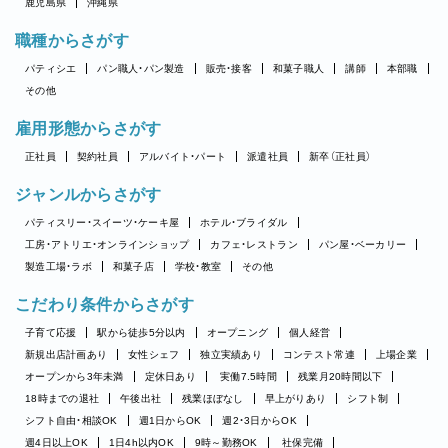
鹿児島県
沖縄県
職種からさがす
パティシエ
パン職人・パン製造
販売・接客
和菓子職人
講師
本部職
その他
雇用形態からさがす
正社員
契約社員
アルバイト・パート
派遣社員
新卒（正社員）
ジャンルからさがす
パティスリー・スイーツ・ケーキ屋
ホテル・ブライダル
工房・アトリエ・オンラインショップ
カフェ・レストラン
パン屋・ベーカリー
製造工場・ラボ
和菓子店
学校・教室
その他
こだわり条件からさがす
子育て応援
駅から徒歩5分以内
オープニング
個人経営
新規出店計画あり
女性シェフ
独立実績あり
コンテスト常連
上場企業
オープンから3年未満
定休日あり
実働7.5時間
残業月20時間以下
18時までの退社
午後出社
残業ほぼなし
早上がりあり
シフト制
シフト自由・相談OK
週1日からOK
週2・3日からOK
週4日以上OK
1日4h以内OK
9時～勤務OK
社保完備