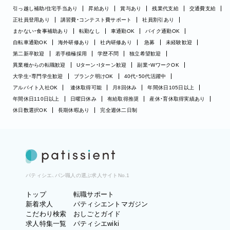
引っ越し補助/住宅手当あり
昇給あり
賞与あり
残業代支給
交通費支給
正社員登用あり
講習費・コンテスト費サポート
社員割引あり
まかない・食事補助あり
転勤なし
車通勤OK
バイク通勤OK
自転車通勤OK
海外研修あり
社内研修あり
急募
未経験歓迎
第二新卒歓迎
若手積極採用
学歴不問
独立希望歓迎
異業種からの転職歓迎
Uターン・Iターン歓迎
副業・WワークOK
大学生・専門学生歓迎
ブランク明けOK
40代・50代活躍中
アルバイト入社OK
連休取得可能
月8回休み
年間休日105日以上
年間休日110日以上
日曜日休み
有給取得推奨
産休・育休取得実績あり
休日数選択OK
長期休暇あり
完全週休二日制
パティシエ、パン職人の選ぶ求人サイトNo.1
トップ
転職サポート
新着求人
パティシエントマガジン
こだわり検索
おしごとガイド
求人特集一覧
パティシエwiki