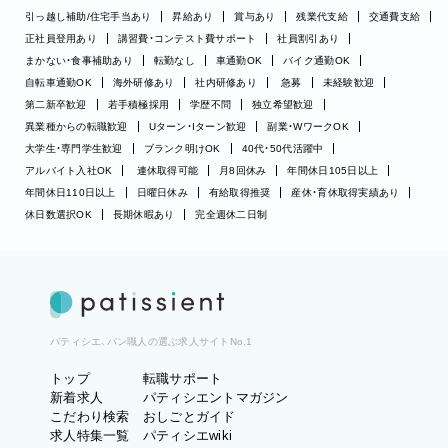
引っ越し補助/住宅手当あり
昇給あり
賞与あり
残業代支給
交通費支給
正社員登用あり
講習費・コンテスト費サポート
社員割引あり
まかない・食事補助あり
転勤なし
車通勤OK
バイク通勤OK
自転車通勤OK
海外研修あり
社内研修あり
急募
未経験歓迎
第二新卒歓迎
若手積極採用
学歴不問
独立希望歓迎
異業種からの転職歓迎
Uターン・Iターン歓迎
副業・WワークOK
大学生・専門学生歓迎
ブランク明けOK
40代・50代活躍中
アルバイト入社OK
連休取得可能
月8回休み
年間休日105日以上
年間休日110日以上
日曜日休み
有給取得推奨
産休・育休取得実績あり
休日数選択OK
長期休暇あり
完全週休二日制
パティシエ、パン職人の選ぶ求人サイトNo.1
トップ
転職サポート
新着求人
パティシエントマガジン
こだわり検索
おしごとガイド
求人特集一覧
パティシエwiki