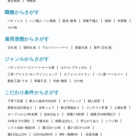
鹿児島県
沖縄県
職種からさがす
パティシエ
パン職人・パン製造
販売・接客
和菓子職人
講師
本部職
その他
雇用形態からさがす
正社員
契約社員
アルバイト・パート
派遣社員
新卒（正社員）
ジャンルからさがす
パティスリー・スイーツ・ケーキ屋
ホテル・ブライダル
工房・アトリエ・オンラインショップ
カフェ・レストラン
パン屋・ベーカリー
製造工場・ラボ
和菓子店
学校・教室
その他
こだわり条件からさがす
子育て応援
駅から徒歩5分以内
オープニング
個人経営
新規出店計画あり
女性シェフ
独立実績あり
コンテスト常連
上場企業
オープンから3年未満
定休日あり
実働7.5時間
残業月20時間以下
18時までの退社
午後出社
残業ほぼなし
早上がりあり
シフト制
シフト自由・相談OK
週1日からOK
週2・3日からOK
週4日以上OK
1日4h以内OK
9時～勤務OK
社保完備