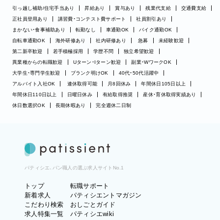
引っ越し補助/住宅手当あり
昇給あり
賞与あり
残業代支給
交通費支給
正社員登用あり
講習費・コンテスト費サポート
社員割引あり
まかない・食事補助あり
転勤なし
車通勤OK
バイク通勤OK
自転車通勤OK
海外研修あり
社内研修あり
急募
未経験歓迎
第二新卒歓迎
若手積極採用
学歴不問
独立希望歓迎
異業種からの転職歓迎
Uターン・Iターン歓迎
副業・WワークOK
大学生・専門学生歓迎
ブランク明けOK
40代・50代活躍中
アルバイト入社OK
連休取得可能
月8回休み
年間休日105日以上
年間休日110日以上
日曜日休み
有給取得推奨
産休・育休取得実績あり
休日数選択OK
長期休暇あり
完全週休二日制
パティシエ、パン職人の選ぶ求人サイトNo.1
トップ
転職サポート
新着求人
パティシエントマガジン
こだわり検索
おしごとガイド
求人特集一覧
パティシエwiki