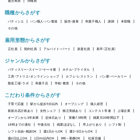
鹿児島県
沖縄県
職種からさがす
パティシエ
パン職人・パン製造
販売・接客
和菓子職人
講師
本部職
その他
雇用形態からさがす
正社員
契約社員
アルバイト・パート
派遣社員
新卒（正社員）
ジャンルからさがす
パティスリー・スイーツ・ケーキ屋
ホテル・ブライダル
工房・アトリエ・オンラインショップ
カフェ・レストラン
パン屋・ベーカリー
製造工場・ラボ
和菓子店
学校・教室
その他
こだわり条件からさがす
子育て応援
駅から徒歩5分以内
オープニング
個人経営
新規出店計画あり
女性シェフ
独立実績あり
コンテスト常連
上場企業
オープンから3年未満
定休日あり
実働7.5時間
残業月20時間以下
18時までの退社
午後出社
残業ほぼなし
早上がりあり
シフト制
シフト自由・相談OK
週1日からOK
週2・3日からOK
週4日以上OK
1日4h以内OK
9時～勤務OK
社保完備