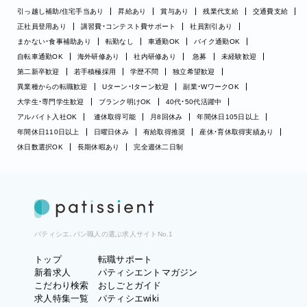
引っ越し補助/住宅手当あり
昇給あり
賞与あり
残業代支給
交通費支給
正社員登用あり
講習費・コンテスト費サポート
社員割引あり
まかない・食事補助あり
転勤なし
車通勤OK
バイク通勤OK
自転車通勤OK
海外研修あり
社内研修あり
急募
未経験歓迎
第二新卒歓迎
若手積極採用
学歴不問
独立希望歓迎
異業種からの転職歓迎
Uターン・Iターン歓迎
副業・WワークOK
大学生・専門学生歓迎
ブランク明けOK
40代・50代活躍中
アルバイト入社OK
連休取得可能
月8回休み
年間休日105日以上
年間休日110日以上
日曜日休み
有給取得推奨
産休・育休取得実績あり
休日数選択OK
長期休暇あり
完全週休二日制
パティシエ、パン職人の選ぶ求人サイトNo.1
トップ
転職サポート
新着求人
パティシエントマガジン
こだわり検索
おしごとガイド
求人特集一覧
パティシエwiki