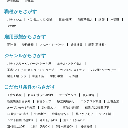
鹿児島県
沖縄県
職種からさがす
パティシエ
パン職人・パン製造
販売・接客
和菓子職人
講師
本部職
その他
雇用形態からさがす
正社員
契約社員
アルバイト・パート
派遣社員
新卒（正社員）
ジャンルからさがす
パティスリー・スイーツ・ケーキ屋
ホテル・ブライダル
工房・アトリエ・オンラインショップ
カフェ・レストラン
パン屋・ベーカリー
製造工場・ラボ
和菓子店
学校・教室
その他
こだわり条件からさがす
子育て応援
駅から徒歩5分以内
オープニング
個人経営
新規出店計画あり
女性シェフ
独立実績あり
コンテスト常連
上場企業
オープンから3年未満
定休日あり
実働7.5時間
残業月20時間以下
18時までの退社
午後出社
残業ほぼなし
早上がりあり
シフト制
シフト自由・相談OK
週1日からOK
週2・3日からOK
週4日以上OK
1日4h以内OK
9時～勤務OK
社保完備