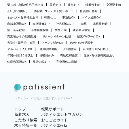
引っ越し補助/住宅手当あり
昇給あり
賞与あり
残業代支給
交通費支給
正社員登用あり
講習費・コンテスト費サポート
社員割引あり
まかない・食事補助あり
転勤なし
車通勤OK
バイク通勤OK
自転車通勤OK
海外研修あり
社内研修あり
急募
未経験歓迎
第二新卒歓迎
若手積極採用
学歴不問
独立希望歓迎
異業種からの転職歓迎
Uターン・Iターン歓迎
副業・WワークOK
大学生・専門学生歓迎
ブランク明けOK
40代・50代活躍中
アルバイト入社OK
連休取得可能
月8回休み
年間休日105日以上
年間休日110日以上
日曜日休み
有給取得推奨
産休・育休取得実績あり
休日数選択OK
長期休暇あり
完全週休二日制
パティシエ、パン職人の選ぶ求人サイトNo.1
トップ
転職サポート
新着求人
パティシエントマガジン
こだわり検索
おしごとガイド
求人特集一覧
パティシエwiki