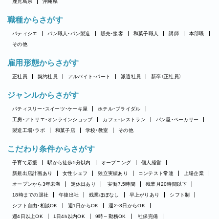
鹿児島県
沖縄県
職種からさがす
パティシエ
パン職人・パン製造
販売・接客
和菓子職人
講師
本部職
その他
雇用形態からさがす
正社員
契約社員
アルバイト・パート
派遣社員
新卒（正社員）
ジャンルからさがす
パティスリー・スイーツ・ケーキ屋
ホテル・ブライダル
工房・アトリエ・オンラインショップ
カフェ・レストラン
パン屋・ベーカリー
製造工場・ラボ
和菓子店
学校・教室
その他
こだわり条件からさがす
子育て応援
駅から徒歩5分以内
オープニング
個人経営
新規出店計画あり
女性シェフ
独立実績あり
コンテスト常連
上場企業
オープンから3年未満
定休日あり
実働7.5時間
残業月20時間以下
18時までの退社
午後出社
残業ほぼなし
早上がりあり
シフト制
シフト自由・相談OK
週1日からOK
週2・3日からOK
週4日以上OK
1日4h以内OK
9時～勤務OK
社保完備