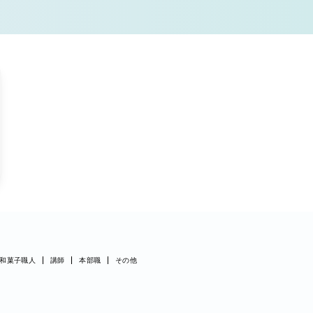
和菓子職人
講師
本部職
その他