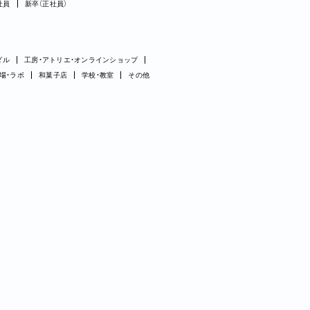
社員
新卒（正社員）
ダル
工房・アトリエ・オンラインショップ
場・ラボ
和菓子店
学校・教室
その他