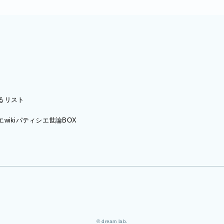
るリスト
wiki
パティシエ世論BOX
© dream lab.