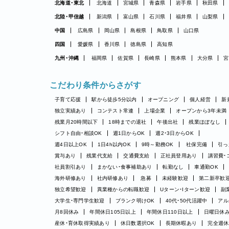
北海道・東北
北海道
宮城県
青森県
岩手県
秋田県
北陸・甲信越
新潟県
富山県
石川県
福井県
山梨県
中国
広島県
岡山県
島根県
鳥取県
山口県
四国
愛媛県
香川県
徳島県
高知県
九州・沖縄
福岡県
佐賀県
長崎県
熊本県
大分県
宮
こだわり条件からさがす
子育て応援
駅から徒歩5分以内
オープニング
個人経営
新
独立実績あり
コンテスト常連
上場企業
オープンから3年未満
残業月20時間以下
18時までの退社
午後出社
残業ほぼなし
シフト自由・相談OK
週1日からOK
週2・3日からOK
週4日以上OK
1日4h以内OK
9時～勤務OK
社保完備
引っ
賞与あり
残業代支給
交通費支給
正社員登用あり
講習費・
社員割引あり
まかない・食事補助あり
転勤なし
車通勤OK
海外研修あり
社内研修あり
急募
未経験歓迎
第二新卒歓
独立希望歓迎
異業種からの転職歓迎
Uターン・Iターン歓迎
副
大学生・専門学生歓迎
ブランク明けOK
40代・50代活躍中
アル
月8回休み
年間休日105日以上
年間休日110日以上
日曜日休
産休・育休取得実績あり
休日数選択OK
長期休暇あり
完全週休