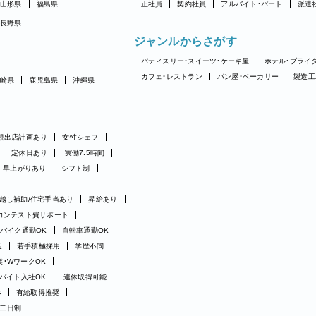
山形県
福島県
正社員
契約社員
アルバイト・パート
派遣
長野県
ジャンルからさがす
パティスリー・スイーツ・ケーキ屋
ホテル・ブライ
カフェ・レストラン
パン屋・ベーカリー
製造工
崎県
鹿児島県
沖縄県
規出店計画あり
女性シェフ
定休日あり
実働7.5時間
早上がりあり
シフト制
越し補助/住宅手当あり
昇給あり
コンテスト費サポート
バイク通勤OK
自転車通勤OK
迎
若手積極採用
学歴不問
業・WワークOK
バイト入社OK
連休取得可能
み
有給取得推奨
二日制