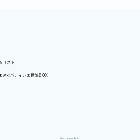
るリスト
wiki
パティシエ世論BOX
© dream lab.