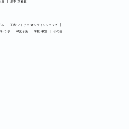
社員
新卒（正社員）
ダル
工房・アトリエ・オンラインショップ
場・ラボ
和菓子店
学校・教室
その他