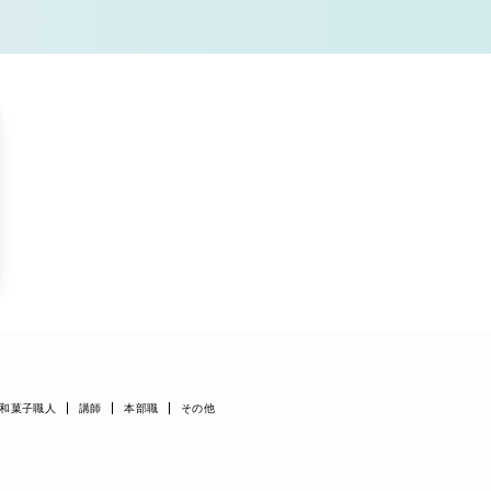
和菓子職人
講師
本部職
その他