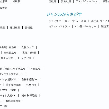
山形県
福島県
正社員
契約社員
アルバイト・パート
派遣
長野県
ジャンルからさがす
パティスリー・スイーツ・ケーキ屋
ホテル・ブライ
カフェ・レストラン
パン屋・ベーカリー
製造工
崎県
鹿児島県
沖縄県
規出店計画あり
女性シェフ
定休日あり
実働7.5時間
早上がりあり
シフト制
越し補助/住宅手当あり
昇給あり
コンテスト費サポート
バイク通勤OK
自転車通勤OK
迎
若手積極採用
学歴不問
業・WワークOK
バイト入社OK
連休取得可能
み
有給取得推奨
二日制