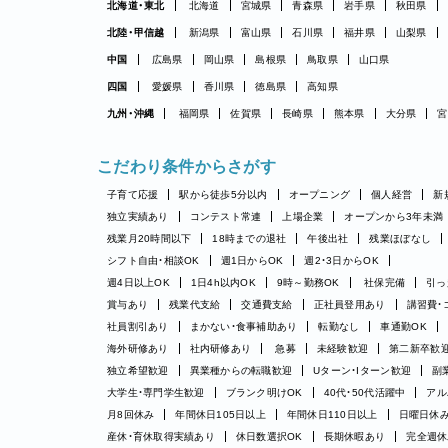
北海道・東北
北海道
宮城県
青森県
岩手県
秋田県
北陸・甲信越
新潟県
富山県
石川県
福井県
山梨県
中国
広島県
岡山県
島根県
鳥取県
山口県
四国
愛媛県
香川県
徳島県
高知県
九州・沖縄
福岡県
佐賀県
長崎県
熊本県
大分県
宮
こだわり条件からさがす
子育て応援
駅から徒歩5分以内
オープニング
個人経営
新
独立実績あり
コンテスト常連
上場企業
オープンから3年未満
残業月20時間以下
18時までの退社
午後出社
残業ほぼなし
シフト自由・相談OK
週1日からOK
週2・3日からOK
週4日以上OK
1日4h以内OK
9時～勤務OK
社保完備
引っ
賞与あり
残業代支給
交通費支給
正社員登用あり
講習費・
社員割引あり
まかない・食事補助あり
転勤なし
車通勤OK
海外研修あり
社内研修あり
急募
未経験歓迎
第二新卒歓
独立希望歓迎
異業種からの転職歓迎
Uターン・Iターン歓迎
副
大学生・専門学生歓迎
ブランク明けOK
40代・50代活躍中
アル
月8回休み
年間休日105日以上
年間休日110日以上
日曜日休
産休・育休取得実績あり
休日数選択OK
長期休暇あり
完全週休