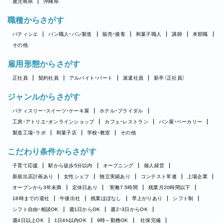
鹿児島県
沖縄県
職種からさがす
パティシエ
パン職人・パン製造
販売・接客
和菓子職人
講師
本部職
その他
雇用形態からさがす
正社員
契約社員
アルバイト・パート
派遣社員
新卒（正社員）
ジャンルからさがす
パティスリー・スイーツ・ケーキ屋
ホテル・ブライダル
工房・アトリエ・オンラインショップ
カフェ・レストラン
パン屋・ベーカリー
製造工場・ラボ
和菓子店
学校・教室
その他
こだわり条件からさがす
子育て応援
駅から徒歩5分以内
オープニング
個人経営
新規出店計画あり
女性シェフ
独立実績あり
コンテスト常連
上場企業
オープンから3年未満
定休日あり
実働7.5時間
残業月20時間以下
18時までの退社
午後出社
残業ほぼなし
早上がりあり
シフト制
シフト自由・相談OK
週1日からOK
週2・3日からOK
週4日以上OK
1日4h以内OK
9時～勤務OK
社保完備