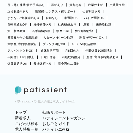
引っ越し補助/住宅手当あり
昇給あり
賞与あり
残業代支給
交通費支給
正社員登用あり
講習費・コンテスト費サポート
社員割引あり
まかない・食事補助あり
転勤なし
車通勤OK
バイク通勤OK
自転車通勤OK
海外研修あり
社内研修あり
急募
未経験歓迎
第二新卒歓迎
若手積極採用
学歴不問
独立希望歓迎
異業種からの転職歓迎
Uターン・Iターン歓迎
副業・WワークOK
大学生・専門学生歓迎
ブランク明けOK
40代・50代活躍中
アルバイト入社OK
連休取得可能
月8回休み
年間休日105日以上
年間休日110日以上
日曜日休み
有給取得推奨
産休・育休取得実績あり
休日数選択OK
長期休暇あり
完全週休二日制
パティシエ、パン職人の選ぶ求人サイトNo.1
トップ
転職サポート
新着求人
パティシエントマガジン
こだわり検索
おしごとガイド
求人特集一覧
パティシエwiki