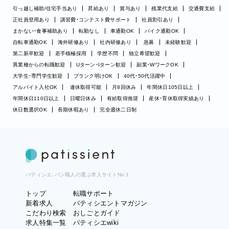
引っ越し補助/住宅手当あり
昇給あり
賞与あり
残業代支給
交通費支給
正社員登用あり
講習費・コンテスト費サポート
社員割引あり
まかない・食事補助あり
転勤なし
車通勤OK
バイク通勤OK
自転車通勤OK
海外研修あり
社内研修あり
急募
未経験歓迎
第二新卒歓迎
若手積極採用
学歴不問
独立希望歓迎
異業種からの転職歓迎
Uターン・Iターン歓迎
副業・WワークOK
大学生・専門学生歓迎
ブランク明けOK
40代・50代活躍中
アルバイト入社OK
連休取得可能
月8回休み
年間休日105日以上
年間休日110日以上
日曜日休み
有給取得推奨
産休・育休取得実績あり
休日数選択OK
長期休暇あり
完全週休二日制
パティシエ、パン職人の選ぶ求人サイトNo.1
トップ
転職サポート
新着求人
パティシエントマガジン
こだわり検索
おしごとガイド
求人特集一覧
パティシエwiki