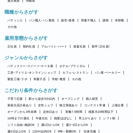
鹿児島県
沖縄県
職種からさがす
パティシエ
パン職人・パン製造
販売・接客
和菓子職人
講師
本部職
その他
雇用形態からさがす
正社員
契約社員
アルバイト・パート
派遣社員
新卒（正社員）
ジャンルからさがす
パティスリー・スイーツ・ケーキ屋
ホテル・ブライダル
工房・アトリエ・オンラインショップ
カフェ・レストラン
パン屋・ベーカリー
製造工場・ラボ
和菓子店
学校・教室
その他
こだわり条件からさがす
子育て応援
駅から徒歩5分以内
オープニング
個人経営
新規出店計画あり
女性シェフ
独立実績あり
コンテスト常連
上場企業
オープンから3年未満
定休日あり
実働7.5時間
残業月20時間以下
18時までの退社
午後出社
残業ほぼなし
早上がりあり
シフト制
シフト自由・相談OK
週1日からOK
週2・3日からOK
週4日以上OK
1日4h以内OK
9時～勤務OK
社保完備