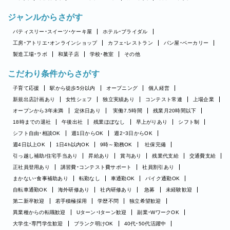
ジャンルからさがす
パティスリー・スイーツ・ケーキ屋
ホテル・ブライダル
工房・アトリエ・オンラインショップ
カフェ・レストラン
パン屋・ベーカリー
製造工場・ラボ
和菓子店
学校・教室
その他
こだわり条件からさがす
子育て応援
駅から徒歩5分以内
オープニング
個人経営
新規出店計画あり
女性シェフ
独立実績あり
コンテスト常連
上場企業
オープンから3年未満
定休日あり
実働7.5時間
残業月20時間以下
18時までの退社
午後出社
残業ほぼなし
早上がりあり
シフト制
シフト自由・相談OK
週1日からOK
週2・3日からOK
週4日以上OK
1日4h以内OK
9時～勤務OK
社保完備
引っ越し補助/住宅手当あり
昇給あり
賞与あり
残業代支給
交通費支給
正社員登用あり
講習費・コンテスト費サポート
社員割引あり
まかない・食事補助あり
転勤なし
車通勤OK
バイク通勤OK
自転車通勤OK
海外研修あり
社内研修あり
急募
未経験歓迎
第二新卒歓迎
若手積極採用
学歴不問
独立希望歓迎
異業種からの転職歓迎
Uターン・Iターン歓迎
副業・WワークOK
大学生・専門学生歓迎
ブランク明けOK
40代・50代活躍中