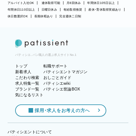
アルバイト入社OK
連休取得可能
月8回休み
年間休日105日以上
年間休日110日以上
日曜日休み
有給取得推奨
産休・育休取得実績あり
休日数選択OK
長期休暇あり
完全週休二日制
パティシエ、パン職人の選ぶ求人サイトNo.1
トップ
転職サポート
新着求人
パティシエントマガジン
こだわり検索
おしごとガイド
求人特集一覧
パティシエwiki
ブランド一覧
パティシエ世論BOX
気になるリスト
採用・求人をお考えの方へ
パティシエントについて