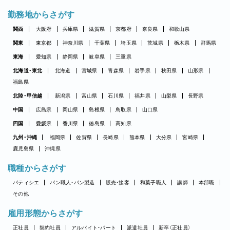
勤務地からさがす
関西
大阪府
兵庫県
滋賀県
京都府
奈良県
和歌山県
関東
東京都
神奈川県
千葉県
埼玉県
茨城県
栃木県
群馬県
東海
愛知県
静岡県
岐阜県
三重県
北海道・東北
北海道
宮城県
青森県
岩手県
秋田県
山形県
福島県
北陸・甲信越
新潟県
富山県
石川県
福井県
山梨県
長野県
中国
広島県
岡山県
島根県
鳥取県
山口県
四国
愛媛県
香川県
徳島県
高知県
九州・沖縄
福岡県
佐賀県
長崎県
熊本県
大分県
宮崎県
鹿児島県
沖縄県
職種からさがす
パティシエ
パン職人・パン製造
販売・接客
和菓子職人
講師
本部職
その他
雇用形態からさがす
正社員
契約社員
アルバイト・パート
派遣社員
新卒（正社員）