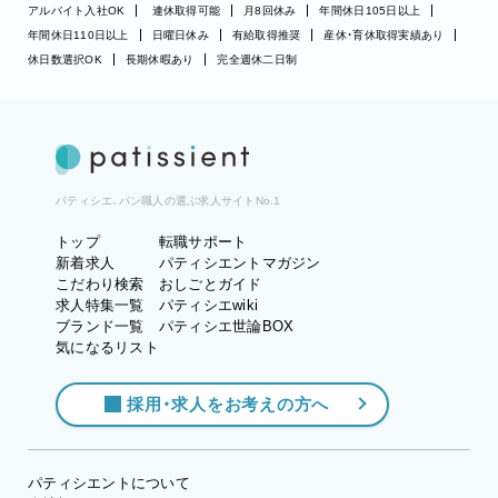
アルバイト入社OK
連休取得可能
月8回休み
年間休日105日以上
年間休日110日以上
日曜日休み
有給取得推奨
産休・育休取得実績あり
休日数選択OK
長期休暇あり
完全週休二日制
パティシエ、パン職人の選ぶ求人サイトNo.1
トップ
転職サポート
新着求人
パティシエントマガジン
こだわり検索
おしごとガイド
求人特集一覧
パティシエwiki
ブランド一覧
パティシエ世論BOX
気になるリスト
採用・求人をお考えの方へ
パティシエントについて