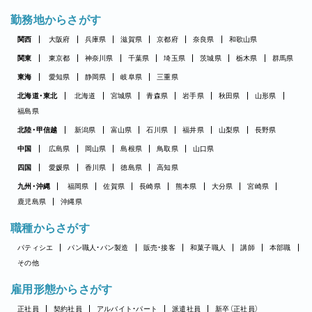
勤務地からさがす
関西
大阪府
兵庫県
滋賀県
京都府
奈良県
和歌山県
関東
東京都
神奈川県
千葉県
埼玉県
茨城県
栃木県
群馬県
東海
愛知県
静岡県
岐阜県
三重県
北海道・東北
北海道
宮城県
青森県
岩手県
秋田県
山形県
福島県
北陸・甲信越
新潟県
富山県
石川県
福井県
山梨県
長野県
中国
広島県
岡山県
島根県
鳥取県
山口県
四国
愛媛県
香川県
徳島県
高知県
九州・沖縄
福岡県
佐賀県
長崎県
熊本県
大分県
宮崎県
鹿児島県
沖縄県
職種からさがす
パティシエ
パン職人・パン製造
販売・接客
和菓子職人
講師
本部職
その他
雇用形態からさがす
正社員
契約社員
アルバイト・パート
派遣社員
新卒（正社員）