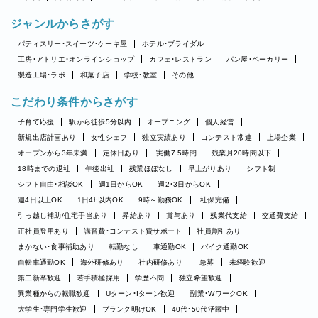
ジャンルからさがす
パティスリー・スイーツ・ケーキ屋
ホテル・ブライダル
工房・アトリエ・オンラインショップ
カフェ・レストラン
パン屋・ベーカリー
製造工場・ラボ
和菓子店
学校・教室
その他
こだわり条件からさがす
子育て応援
駅から徒歩5分以内
オープニング
個人経営
新規出店計画あり
女性シェフ
独立実績あり
コンテスト常連
上場企業
オープンから3年未満
定休日あり
実働7.5時間
残業月20時間以下
18時までの退社
午後出社
残業ほぼなし
早上がりあり
シフト制
シフト自由・相談OK
週1日からOK
週2・3日からOK
週4日以上OK
1日4h以内OK
9時～勤務OK
社保完備
引っ越し補助/住宅手当あり
昇給あり
賞与あり
残業代支給
交通費支給
正社員登用あり
講習費・コンテスト費サポート
社員割引あり
まかない・食事補助あり
転勤なし
車通勤OK
バイク通勤OK
自転車通勤OK
海外研修あり
社内研修あり
急募
未経験歓迎
第二新卒歓迎
若手積極採用
学歴不問
独立希望歓迎
異業種からの転職歓迎
Uターン・Iターン歓迎
副業・WワークOK
大学生・専門学生歓迎
ブランク明けOK
40代・50代活躍中