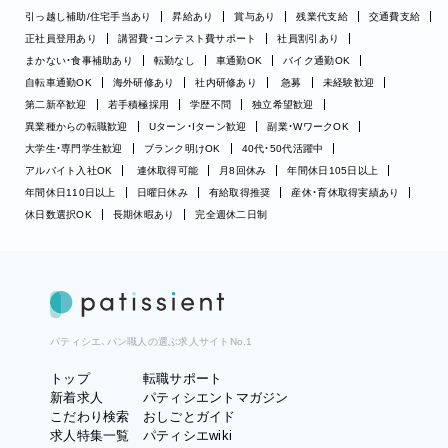
引っ越し補助/住宅手当あり
昇給あり
賞与あり
残業代支給
交通費支給
正社員登用あり
講習費・コンテスト費サポート
社員割引あり
まかない・食事補助あり
転勤なし
車通勤OK
バイク通勤OK
自転車通勤OK
海外研修あり
社内研修あり
急募
未経験歓迎
第二新卒歓迎
若手積極採用
学歴不問
独立希望歓迎
異業種からの転職歓迎
Uターン・Iターン歓迎
副業・WワークOK
大学生・専門学生歓迎
ブランク明けOK
40代・50代活躍中
アルバイト入社OK
連休取得可能
月8回休み
年間休日105日以上
年間休日110日以上
日曜日休み
有給取得推奨
産休・育休取得実績あり
休日数選択OK
長期休暇あり
完全週休二日制
パティシエ、パン職人の選ぶ求人サイトNo.1
トップ
転職サポート
新着求人
パティシエントマガジン
こだわり検索
おしごとガイド
求人特集一覧
パティシエwiki