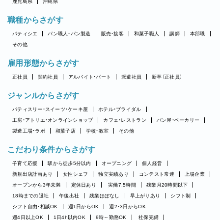
鹿児島県
沖縄県
職種からさがす
パティシエ
パン職人・パン製造
販売・接客
和菓子職人
講師
本部職
その他
雇用形態からさがす
正社員
契約社員
アルバイト・パート
派遣社員
新卒（正社員）
ジャンルからさがす
パティスリー・スイーツ・ケーキ屋
ホテル・ブライダル
工房・アトリエ・オンラインショップ
カフェ・レストラン
パン屋・ベーカリー
製造工場・ラボ
和菓子店
学校・教室
その他
こだわり条件からさがす
子育て応援
駅から徒歩5分以内
オープニング
個人経営
新規出店計画あり
女性シェフ
独立実績あり
コンテスト常連
上場企業
オープンから3年未満
定休日あり
実働7.5時間
残業月20時間以下
18時までの退社
午後出社
残業ほぼなし
早上がりあり
シフト制
シフト自由・相談OK
週1日からOK
週2・3日からOK
週4日以上OK
1日4h以内OK
9時～勤務OK
社保完備