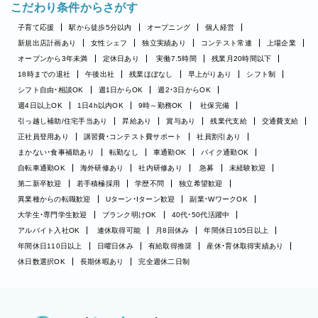
こだわり条件からさがす
子育て応援
駅から徒歩5分以内
オープニング
個人経営
新規出店計画あり
女性シェフ
独立実績あり
コンテスト常連
上場企業
オープンから3年未満
定休日あり
実働7.5時間
残業月20時間以下
18時までの退社
午後出社
残業ほぼなし
早上がりあり
シフト制
シフト自由・相談OK
週1日からOK
週2・3日からOK
週4日以上OK
1日4h以内OK
9時～勤務OK
社保完備
引っ越し補助/住宅手当あり
昇給あり
賞与あり
残業代支給
交通費支給
正社員登用あり
講習費・コンテスト費サポート
社員割引あり
まかない・食事補助あり
転勤なし
車通勤OK
バイク通勤OK
自転車通勤OK
海外研修あり
社内研修あり
急募
未経験歓迎
第二新卒歓迎
若手積極採用
学歴不問
独立希望歓迎
異業種からの転職歓迎
Uターン・Iターン歓迎
副業・WワークOK
大学生・専門学生歓迎
ブランク明けOK
40代・50代活躍中
アルバイト入社OK
連休取得可能
月8回休み
年間休日105日以上
年間休日110日以上
日曜日休み
有給取得推奨
産休・育休取得実績あり
休日数選択OK
長期休暇あり
完全週休二日制