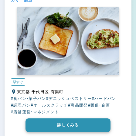
カリー製造
駅すぐ
東京都 千代田区 有楽町
#食パン・菓子パン
#デニッシュペストリー
#ハードパン
#調理パン
#オールスクラッチ
#商品開発
#販促・企画
#店舗運営・マネジメント
詳しくみる