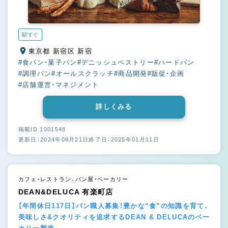
駅すぐ
東京都 新宿区 新宿
#食パン・菓子パン
#デニッシュペストリー
#ハードパン
#調理パン
#オールスクラッチ
#商品開発
#販促・企画
#店舗運営・マネジメント
詳しくみる
掲載ID 1001548
更新日：2024年08月21日
終了日：2025年01月11日
カフェ・レストラン、パン屋・ベーカリー
DEAN&DELUCA 有楽町店
【年間休日117日】パン職人募集！豊かな“食”の知識を育て、
美味しさ&クオリティを追求するDEAN & DELUCAのベー