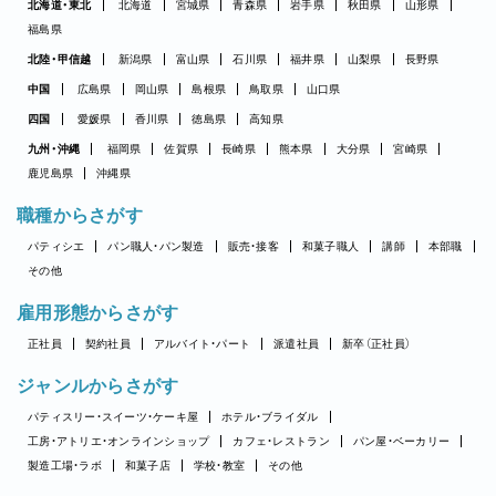
北海道・東北
北海道
宮城県
青森県
岩手県
秋田県
山形県
福島県
北陸・甲信越
新潟県
富山県
石川県
福井県
山梨県
長野県
中国
広島県
岡山県
島根県
鳥取県
山口県
四国
愛媛県
香川県
徳島県
高知県
九州・沖縄
福岡県
佐賀県
長崎県
熊本県
大分県
宮崎県
鹿児島県
沖縄県
職種からさがす
パティシエ
パン職人・パン製造
販売・接客
和菓子職人
講師
本部職
その他
雇用形態からさがす
正社員
契約社員
アルバイト・パート
派遣社員
新卒（正社員）
ジャンルからさがす
パティスリー・スイーツ・ケーキ屋
ホテル・ブライダル
工房・アトリエ・オンラインショップ
カフェ・レストラン
パン屋・ベーカリー
製造工場・ラボ
和菓子店
学校・教室
その他