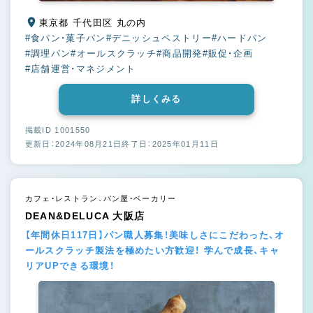
東京都 千代田区 丸の内
#食パン・菓子パン
#デニッシュペストリー
#ハードパン
#調理パン
#オールスクラッチ
#商品開発
#販促・企画
#店舗運営・マネジメント
詳しくみる
掲載ID 1001550
更新日：2024年08月21日
終了日：2025年01月11日
カフェ・レストラン、パン屋・ベーカリー
DEAN&DELUCA 大阪店
【年間休日117日】パン職人募集！美味しさにこだわった、オ
ールスクラッチ製法を極めたい方歓迎！ 学んで成長、キャ
リアUPできる環境！