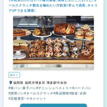
【年間休日117日】パン職人募集！美味しさにこだわった、オ
ールスクラッチ製法を極めたい方歓迎！学んで成長、キャリ
アUPできる環境！
駅すぐ
福岡県 福岡市博多区 博多駅中央街
#食パン・菓子パン
#デニッシュペストリー
#ハードパン
#調理パン
#オールスクラッチ
#商品開発
#販促・企画
#店舗運営・マネジメント