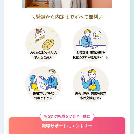
＼登録から内定まですべて無料／
あなたにピッタリの
面接対策、書類添削を
求人をご紹介
転職のプロが徹底サポート
職場のリアルな
給与、休み、労働時間の
情報がわかる
条件交渉を代行
あなたの転職をプロと一緒に
転職サポートにエントリー