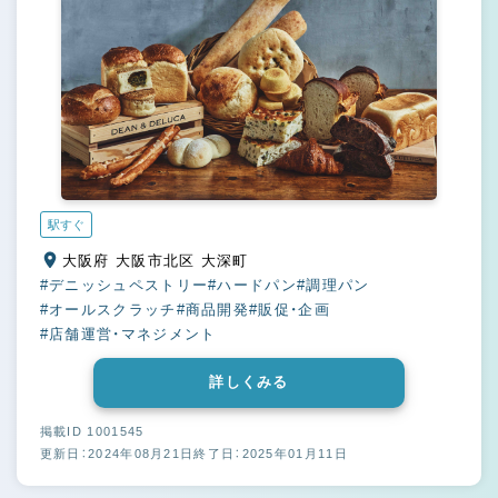
駅すぐ
大阪府 大阪市北区 大深町
#デニッシュペストリー
#ハードパン
#調理パン
#オールスクラッチ
#商品開発
#販促・企画
#店舗運営・マネジメント
詳しくみる
掲載ID 1001545
更新日：2024年08月21日
終了日：2025年01月11日