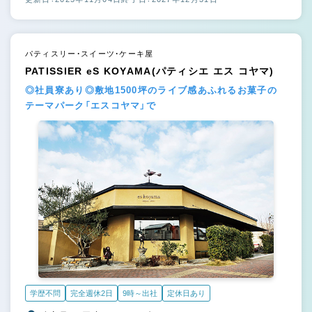
パティスリー・スイーツ・ケーキ屋
PATISSIER eS KOYAMA(パティシエ エス コヤマ)
◎社員寮あり◎敷地1500坪のライブ感あふれるお菓子の
テーマパーク「エスコヤマ」で
学歴不問
完全週休2日
9時～出社
定休日あり