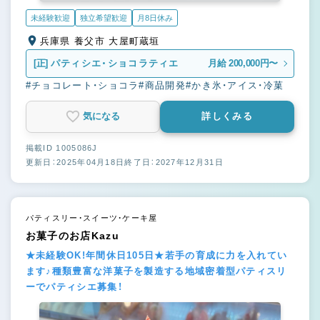
未経験歓迎
独立希望歓迎
月8日休み
兵庫県 養父市 大屋町蔵垣
[正]
パティシエ・ショコラティエ
月給 200,000円〜
#チョコレート・ショコラ
#商品開発
#かき氷・アイス・冷菓
気になる
詳しくみる
掲載ID 1005086J
更新日：2025年04月18日
終了日：2027年12月31日
パティスリー・スイーツ・ケーキ屋
お菓子のお店Kazu
★未経験OK!年間休日105日★若手の育成に力を入れてい
ます♪種類豊富な洋菓子を製造する地域密着型パティスリ
ーでパティシエ募集！