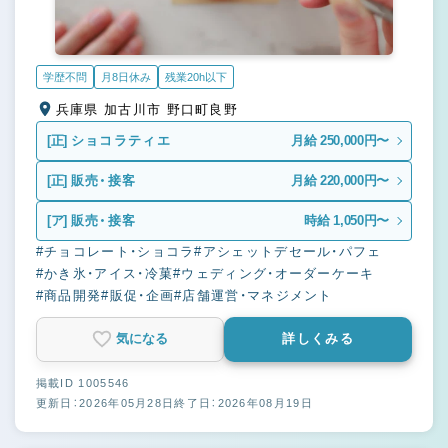
学歴不問
月8日休み
残業20h以下
兵庫県 加古川市 野口町良野
[正]
ショコラティエ
月給 250,000円〜
[正]
販売・接客
月給 220,000円〜
[ア]
販売・接客
時給 1,050円〜
#チョコレート・ショコラ
#アシェットデセール・パフェ
#かき氷・アイス・冷菓
#ウェディング・オーダーケーキ
#商品開発
#販促・企画
#店舗運営・マネジメント
気になる
詳しくみる
掲載ID 1005546
更新日：2026年05月28日
終了日：2026年08月19日