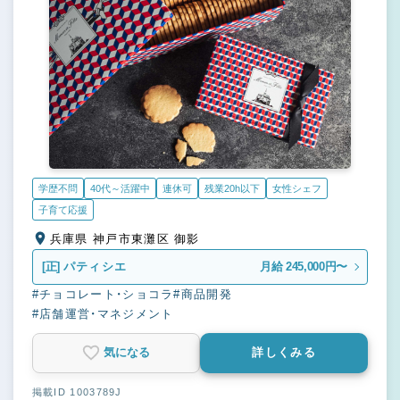
学歴不問
40代～活躍中
連休可
残業20h以下
女性シェフ
子育て応援
兵庫県 神戸市東灘区 御影
[正]
パティシエ
月給 245,000円〜
#チョコレート・ショコラ
#商品開発
#店舗運営・マネジメント
気になる
詳しくみる
掲載ID 1003789J