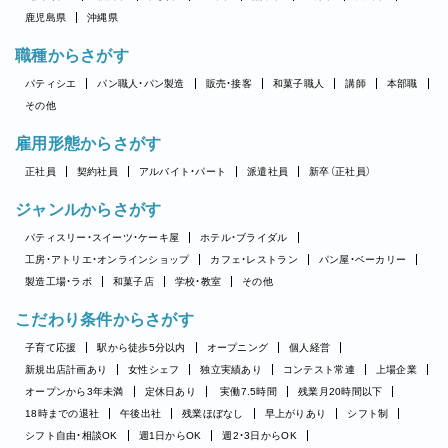
鹿児島県
沖縄県
職種からさがす
パティシエ
パン職人・パン製造
販売・接客
和菓子職人
講師
本部職
その他
雇用形態からさがす
正社員
契約社員
アルバイト・パート
派遣社員
新卒（正社員）
ジャンルからさがす
パティスリー・スイーツ・ケーキ屋
ホテル・ブライダル
工房・アトリエ・オンラインショップ
カフェ・レストラン
パン屋・ベーカリー
製造工場・ラボ
和菓子店
学校・教室
その他
こだわり条件からさがす
子育て応援
駅から徒歩5分以内
オープニング
個人経営
新規出店計画あり
女性シェフ
独立実績あり
コンテスト常連
上場企業
オープンから3年未満
定休日あり
実働7.5時間
残業月20時間以下
18時までの退社
午後出社
残業ほぼなし
早上がりあり
シフト制
シフト自由・相談OK
週1日からOK
週2・3日からOK