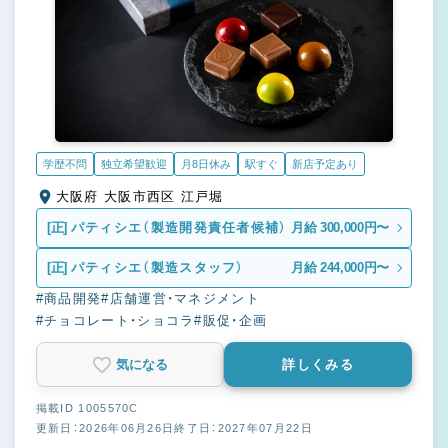
学歴不問
独立希望歓迎
月8日休み
駅すぐ
新店予定あり
大阪府 大阪市西区 江戸堀
[正]
パティシエ（製造開発責任者候補）
月給 300,000円〜
[正]
パティシエ（製造スタッフ）
月給 244,000円〜
#商品開発
#店舗運営・マネジメント
#チョコレート・ショコラ
#販促・企画
気になる
詳しくみる
掲載ID 1005570C
更新日：2026年06月26日
終了日：2027年07月22日