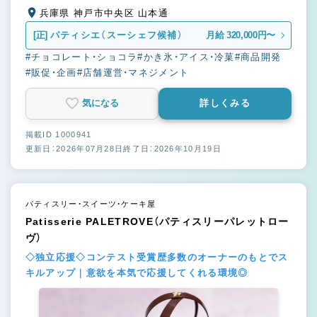
兵庫県 神戸市中央区 山本通
[正]
パティシエ（スーシェフ候補）
月給 320,000円〜
#チョコレート・ショコラ
#かき氷・アイス・冷菓
#商品開発
#販促・企画
#店舗運営・マネジメント
気になる
詳しくみる
掲載ID 1000941
更新日：2026年07月28日
終了日：2026年10月19日
パティスリー・スイーツ・ケーキ屋
Patisserie PALETROVE（パティスリーパレットロー
ヴ）
◇独立応援◇コンテスト受賞歴多数のオーナーのもとでス
キルアップ｜意欲を本気で応援してくれる環境◎