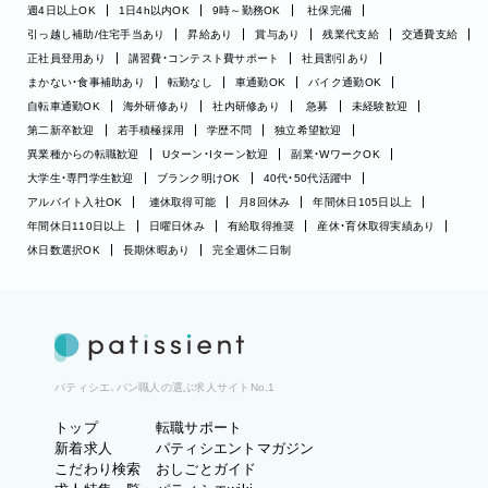
週4日以上OK
1日4h以内OK
9時～勤務OK
社保完備
引っ越し補助/住宅手当あり
昇給あり
賞与あり
残業代支給
交通費支給
正社員登用あり
講習費・コンテスト費サポート
社員割引あり
まかない・食事補助あり
転勤なし
車通勤OK
バイク通勤OK
自転車通勤OK
海外研修あり
社内研修あり
急募
未経験歓迎
第二新卒歓迎
若手積極採用
学歴不問
独立希望歓迎
異業種からの転職歓迎
Uターン・Iターン歓迎
副業・WワークOK
大学生・専門学生歓迎
ブランク明けOK
40代・50代活躍中
アルバイト入社OK
連休取得可能
月8回休み
年間休日105日以上
年間休日110日以上
日曜日休み
有給取得推奨
産休・育休取得実績あり
休日数選択OK
長期休暇あり
完全週休二日制
パティシエ、パン職人の選ぶ求人サイトNo.1
トップ
転職サポート
新着求人
パティシエントマガジン
こだわり検索
おしごとガイド