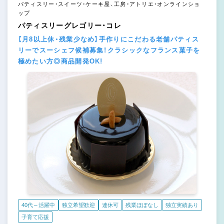
パティスリー・スイーツ・ケーキ屋、工房・アトリエ・オンラインショ
ップ
パティスリーグレゴリー・コレ
【月8以上休・残業少なめ】手作りにこだわる老舗パティス
リーでスーシェフ候補募集！クラシックなフランス菓子を
極めたい方◎商品開発OK!
40代～活躍中
独立希望歓迎
連休可
残業ほぼなし
独立実績あり
子育て応援