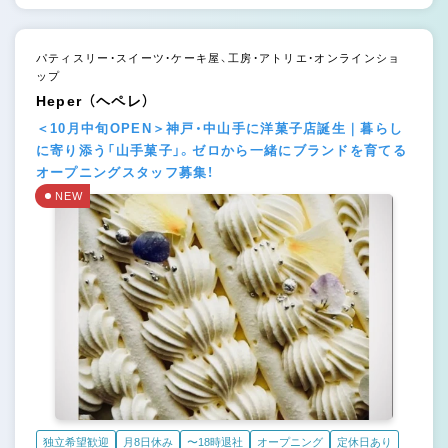
パティスリー・スイーツ・ケーキ屋、工房・アトリエ・オンラインショ
ップ
Heper （ヘペレ）
＜10月中旬OPEN＞神戸・中山手に洋菓子店誕生｜暮らし
に寄り添う「山手菓子」。ゼロから一緒にブランドを育てる
オープニングスタッフ募集！
NEW
独立希望歓迎
月8日休み
〜18時退社
オープニング
定休日あり