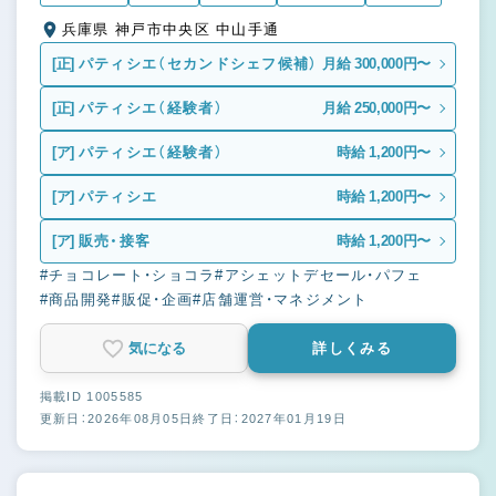
兵庫県 神戸市中央区 中山手通
[正]
パティシエ（セカンドシェフ候補）
月給 300,000円〜
[正]
パティシエ（経験者）
月給 250,000円〜
[ア]
パティシエ（経験者）
時給 1,200円〜
[ア]
パティシエ
時給 1,200円〜
[ア]
販売・接客
時給 1,200円〜
#チョコレート・ショコラ
#アシェットデセール・パフェ
#商品開発
#販促・企画
#店舗運営・マネジメント
気になる
詳しくみる
掲載ID 1005585
更新日：2026年08月05日
終了日：2027年01月19日