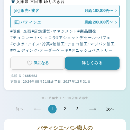
兵庫県 三田市 ゆりのき台
[正]
販売・接客
月給 180,000円〜
[正]
パティシエ
月給 200,000円〜
#販促・企画
#店舗運営・マネジメント
#商品開発
#チョコレート・ショコラ
#アシェットデセール・パフェ
#かき氷・アイス・冷菓
#飴細工・チョコ細工・マジパン細工
#ウェディング・オーダーケーキ
#デニッシュペストリー
気になる
詳しくみる
掲載ID 968565J
更新日：2024年08月21日
終了日：2027年12月31日
全23店舗中 1 〜 10店舗 表示中
前へ
1
2
3
次へ
パティシエ・パン職人の