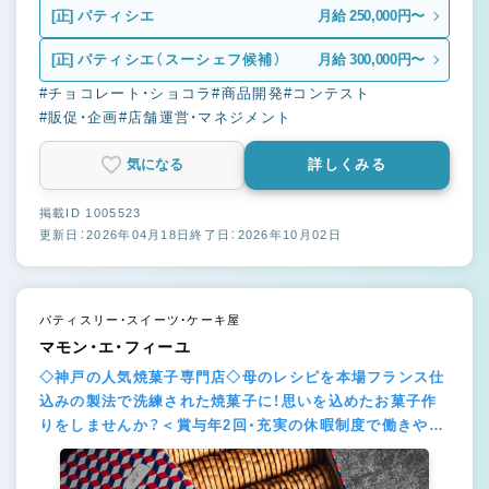
[正]
パティシエ
月給 250,000円〜
[正]
パティシエ（スーシェフ候補）
月給 300,000円〜
#チョコレート・ショコラ
#商品開発
#コンテスト
#販促・企画
#店舗運営・マネジメント
気になる
詳しくみる
掲載ID 1005523
更新日：2026年04月18日
終了日：2026年10月02日
パティスリー・スイーツ・ケーキ屋
マモン・エ・フィーユ
◇神戸の人気焼菓子専門店◇母のレシピを本場フランス仕
込みの製法で洗練された焼菓子に！思いを込めたお菓子作
りをしませんか？＜賞与年2回・充実の休暇制度で働きやす
さも◎＞