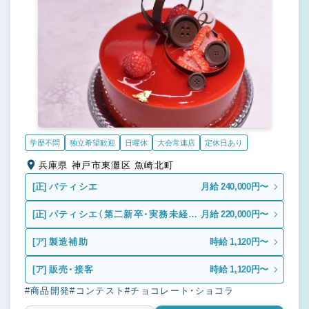
学歴不問
独立希望歓迎
日曜休
大会常連店
定休日あり
兵庫県 神戸市東灘区 魚崎北町
[正]
パティシエ
月給 240,000円〜
[正]
パティシエ（第二新卒・実務未経
月給 220,000円〜
験）
[ア]
製造補助
時給 1,120円〜
[ア]
販売・接客
時給 1,120円〜
#商品開発
#コンテスト
#チョコレート・ショコラ