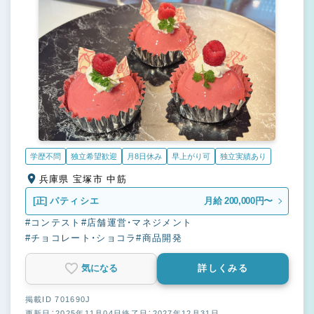
学歴不問
独立希望歓迎
月8日休み
早上がり可
独立実績あり
兵庫県 宝塚市 中筋
[正]
パティシエ
月給 200,000円〜
#コンテスト
#店舗運営・マネジメント
#チョコレート・ショコラ
#商品開発
気になる
詳しくみる
掲載ID 701690J
更新日：2025年11月04日
終了日：2027年12月31日