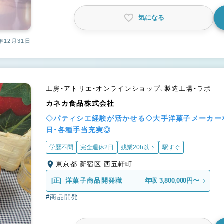
気になる
年12月31日
工房・アトリエ・オンラインショップ、製造工場・ラボ
カネカ食品株式会社
◇パティシエ経験が活かせる◇大手洋菓子メーカーな
日・各種手当充実◎
学歴不問
完全週休2日
残業20h以下
駅すぐ
東京都 新宿区 西五軒町
[正]
洋菓子商品開発職
年収 3,800,000円〜
#商品開発