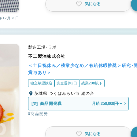
気になる
年12月31日
製造工場・ラボ
不二製油株式会社
＜土日祝休み／残業少なめ／有給休暇推奨＞研究・
賞与あり＞
独立希望歓迎
完全週休2日
残業20h以下
茨城県 つくばみらい市 絹の台
[契]
商品開発職
月給 250,000円〜
#商品開発
気になる