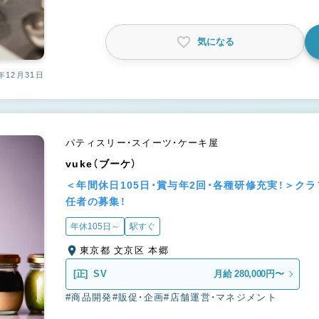
気になる
年12月31日
パティスリー・スイーツ・ケーキ屋
vuke（ブーケ）
＜年間休日105日・賞与年2回・各種研修充実！＞ク
任者の募集！
年休105日～
駅すぐ
東京都 文京区 本郷
[正]
SV
月給 280,000円〜
#商品開発
#販促・企画
#店舗運営・マネジメント