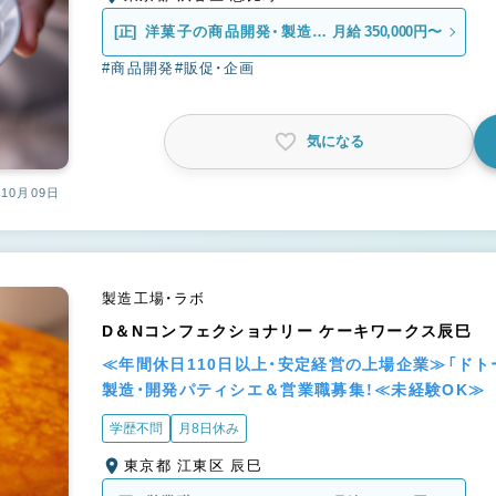
[正]
洋菓子の商品開発・製造管
月給 350,000円〜
理
#商品開発
#販促・企画
気になる
10月09日
製造工場・ラボ
D＆Nコンフェクショナリー ケーキワークス辰巳
≪年間休日110日以上・安定経営の上場企業≫「ド
製造・開発パティシエ＆営業職募集！≪未経験OK≫
学歴不問
月8日休み
東京都 江東区 辰巳