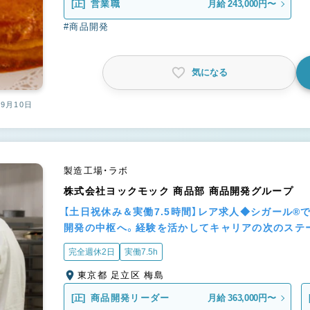
[正]
営業職
月給 243,000円〜
#商品開発
気になる
09月10日
製造工場・ラボ
株式会社ヨックモック 商品部 商品開発グループ
【土日祝休み＆実働7.5時間】レア求人◆シガール
開発の中枢へ。経験を活かしてキャリアの次のステ
完全週休2日
実働7.5h
東京都 足立区 梅島
[正]
商品開発リーダー
月給 363,000円〜