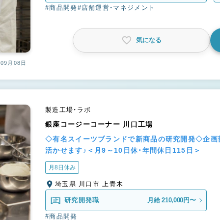
#商品開発
#店舗運営・マネジメント
気になる
09月08日
製造工場・ラボ
銀座コージーコーナー 川口工場
◇有名スイーツブランドで新商品の研究開発◇企画
活かせます♪＜月9～10日休・年間休日115日＞
月8日休み
埼玉県 川口市 上青木
[正]
研究開発職
月給 210,000円〜
#商品開発