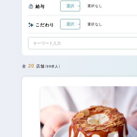
選択
給与
選択なし
選択
こだわり
選択なし
20
全
店舗
（99求人）