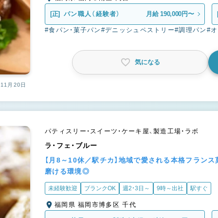
[正]
パン職人（経験者）
月給 190,000円〜
#食パン・菓子パン
#デニッシュペストリー
#調理パン
#
気になる
11月20日
パティスリー・スイーツ・ケーキ屋、製造工場・ラボ
ラ・フェ・ブルー
【月8～10休／駅チカ】地域で愛される本格フラン
磨ける環境◎
未経験歓迎
ブランクOK
週2・3日～
9時～出社
駅すぐ
福岡県 福岡市博多区 千代