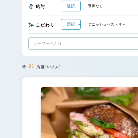
選択
給与
選択なし
選択
こだわり
デニッシュペストリー
21
全
店舗
（42求人）