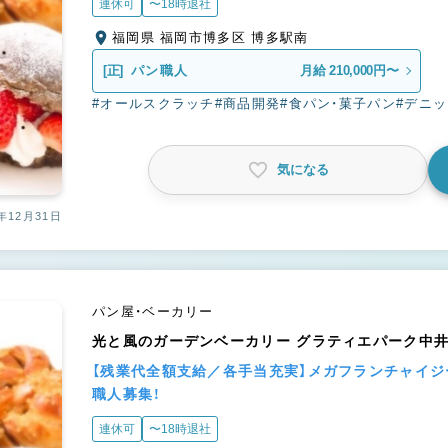
連休可
〜18時退社
福岡県 福岡市博多区 博多駅南
[正]
パン職人
月給 210,000円〜
#オールスクラッチ
#商品開発
#食パン・菓子パン
#デニ
気になる
年12月31日
パン屋・ベーカリー
光と風のガーデンベーカリー グラティエパーク中
【残業代全額支給／各手当充実】メガフランチャイ
職人募集！
連休可
〜18時退社