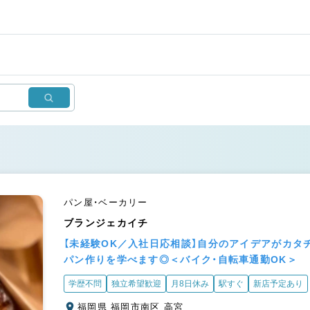
パン屋・ベーカリー
ブランジェカイチ
【未経験OK／入社日応相談】自分のアイデアがカタ
パン作りを学べます◎＜バイク・自転車通勤OK＞
学歴不問
独立希望歓迎
月8日休み
駅すぐ
新店予定あり
福岡県 福岡市南区 高宮