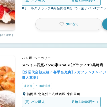
[正]
パン職人
月給 210,000円〜
#オールスクラッチ
#商品開発
#食パン・菓子パン
#デニ
気になる
年12月31日
パン屋・ベーカリー
スペイン石窯パンの家Gratie（グラティエ）黒崎店
【残業代全額支給／各手当充実】メガフランチャイ
職人募集！
連休可
〜18時退社
福岡県 北九州市八幡西区 東曲里町
[正]
パン職人
月給 210,000円〜