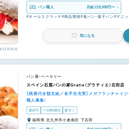
[正]
パン職人
月給 210,000円〜
#オールスクラッチ
#商品開発
#食パン・菓子パン
#デニ
気になる
年12月31日
パン屋・ベーカリー
スペイン石窯パンの家Gratie（グラティエ）石田店
【残業代全額支給／各手当充実】メガフランチャイ
職人募集！
連休可
〜18時退社
駅すぐ
福岡県 北九州市小倉南区 下石田