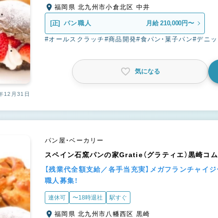
福岡県 北九州市小倉北区 中井
[正]
パン職人
月給 210,000円〜
#オールスクラッチ
#商品開発
#食パン・菓子パン
#デニ
気になる
年12月31日
パン屋・ベーカリー
スペイン石窯パンの家Gratie（グラティエ）黒崎コ
【残業代全額支給／各手当充実】メガフランチャイ
職人募集！
連休可
〜18時退社
駅すぐ
福岡県 北九州市八幡西区 黒崎