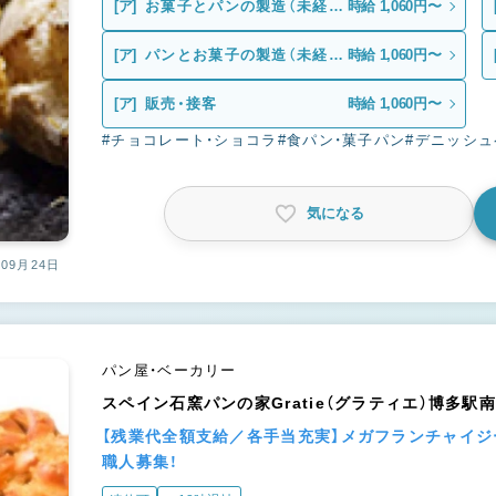
[ア]
お菓子とパンの製造（未経
時給 1,060円〜
験）
[ア]
パンとお菓子の製造（未経
時給 1,060円〜
験）
[ア]
販売・接客
時給 1,060円〜
#チョコレート・ショコラ
#食パン・菓子パン
#デニッシ
気になる
09月24日
パン屋・ベーカリー
スペイン石窯パンの家Gratie（グラティエ）博多駅
【残業代全額支給／各手当充実】メガフランチャイ
職人募集！