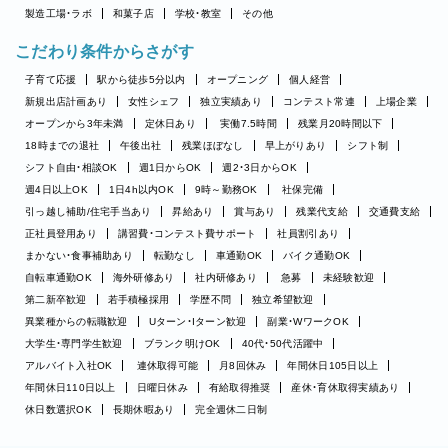
製造工場・ラボ
和菓子店
学校・教室
その他
こだわり条件からさがす
子育て応援
駅から徒歩5分以内
オープニング
個人経営
新規出店計画あり
女性シェフ
独立実績あり
コンテスト常連
上場企業
オープンから3年未満
定休日あり
実働7.5時間
残業月20時間以下
18時までの退社
午後出社
残業ほぼなし
早上がりあり
シフト制
シフト自由・相談OK
週1日からOK
週2・3日からOK
週4日以上OK
1日4h以内OK
9時～勤務OK
社保完備
引っ越し補助/住宅手当あり
昇給あり
賞与あり
残業代支給
交通費支給
正社員登用あり
講習費・コンテスト費サポート
社員割引あり
まかない・食事補助あり
転勤なし
車通勤OK
バイク通勤OK
自転車通勤OK
海外研修あり
社内研修あり
急募
未経験歓迎
第二新卒歓迎
若手積極採用
学歴不問
独立希望歓迎
異業種からの転職歓迎
Uターン・Iターン歓迎
副業・WワークOK
大学生・専門学生歓迎
ブランク明けOK
40代・50代活躍中
アルバイト入社OK
連休取得可能
月8回休み
年間休日105日以上
年間休日110日以上
日曜日休み
有給取得推奨
産休・育休取得実績あり
休日数選択OK
長期休暇あり
完全週休二日制