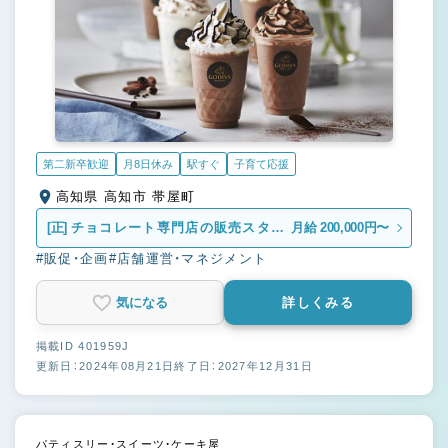
第二新卒歓迎
月8日休み
駅すぐ
子育て応援
高知県 高知市 帯屋町
[正]
チョコレート専門店の販売スタッ
月給 200,000円〜
フ
#販促・企画
#店舗運営・マネジメント
気になる
詳しくみる
掲載ID 401959J
更新日：2024年08月21日
終了日：2027年12月31日
パティスリー・スイーツ・ケーキ屋