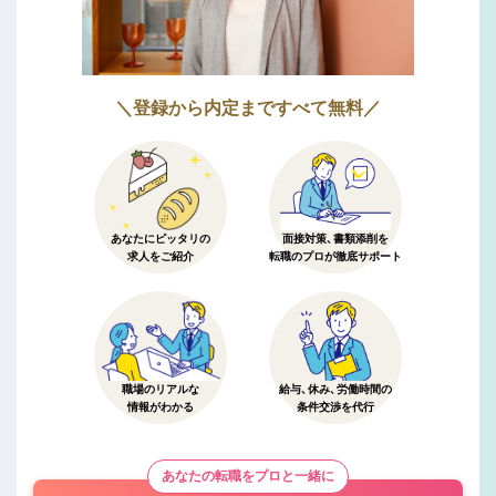
＼登録から内定まですべて無料／
あなたにピッタリの
面接対策、書類添削を
求人をご紹介
転職のプロが徹底サポート
職場のリアルな
給与、休み、労働時間の
情報がわかる
条件交渉を代行
あなたの転職をプロと一緒に