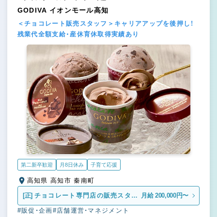
GODIVA イオンモール高知
＜チョコレート販売スタッフ＞キャリアアップを後押し！
残業代全額支給・産休育休取得実績あり
第二新卒歓迎
月8日休み
子育て応援
高知県 高知市 秦南町
[正]
チョコレート専門店の販売スタッ
月給 200,000円〜
フ
#販促・企画
#店舗運営・マネジメント