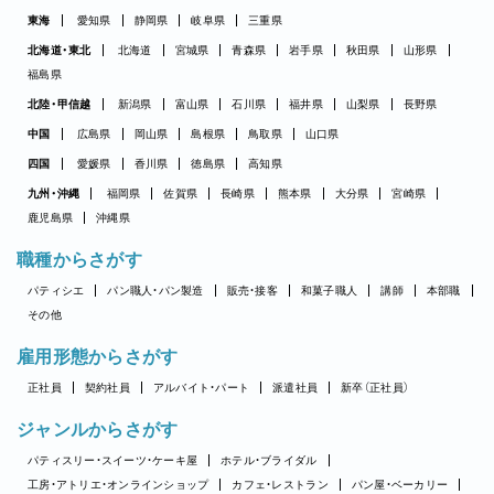
東海
愛知県
静岡県
岐阜県
三重県
北海道・東北
北海道
宮城県
青森県
岩手県
秋田県
山形県
福島県
北陸・甲信越
新潟県
富山県
石川県
福井県
山梨県
長野県
中国
広島県
岡山県
島根県
鳥取県
山口県
四国
愛媛県
香川県
徳島県
高知県
九州・沖縄
福岡県
佐賀県
長崎県
熊本県
大分県
宮崎県
鹿児島県
沖縄県
職種からさがす
パティシエ
パン職人・パン製造
販売・接客
和菓子職人
講師
本部職
その他
雇用形態からさがす
正社員
契約社員
アルバイト・パート
派遣社員
新卒（正社員）
ジャンルからさがす
パティスリー・スイーツ・ケーキ屋
ホテル・ブライダル
工房・アトリエ・オンラインショップ
カフェ・レストラン
パン屋・ベーカリー