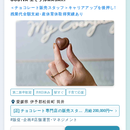
＜チョコレート販売スタッフ＞キャリアアップを後押し！
残業代全額支給・産休育休取得実績あり
第二新卒歓迎
月8日休み
駅すぐ
子育て応援
愛媛県 伊予郡松前町 筒井
[正]
チョコレート専門店の販売スタッ
月給 200,000円〜
フ
#販促・企画
#店舗運営・マネジメント