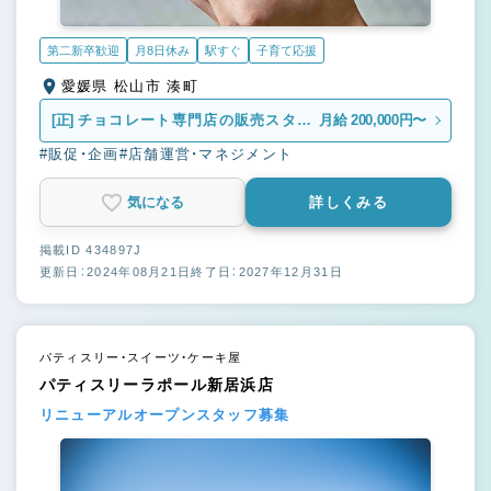
第二新卒歓迎
月8日休み
駅すぐ
子育て応援
愛媛県 松山市 湊町
[正]
チョコレート専門店の販売スタッ
月給 200,000円〜
フ
#販促・企画
#店舗運営・マネジメント
気になる
詳しくみる
掲載ID 434897J
更新日：2024年08月21日
終了日：2027年12月31日
パティスリー・スイーツ・ケーキ屋
パティスリーラポール新居浜店
リニューアルオープンスタッフ募集