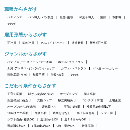
職種からさがす
パティシエ
パン職人・パン製造
販売・接客
和菓子職人
講師
本部職
その他
雇用形態からさがす
正社員
契約社員
アルバイト・パート
派遣社員
新卒（正社員）
ジャンルからさがす
パティスリー・スイーツ・ケーキ屋
ホテル・ブライダル
工房・アトリエ・オンラインショップ
カフェ・レストラン
パン屋・ベーカリー
製造工場・ラボ
和菓子店
学校・教室
その他
こだわり条件からさがす
子育て応援
駅から徒歩5分以内
オープニング
個人経営
新規出店計画あり
女性シェフ
独立実績あり
コンテスト常連
上場企業
オープンから3年未満
定休日あり
実働7.5時間
残業月20時間以下
18時までの退社
午後出社
残業ほぼなし
早上がりあり
シフト制
シフト自由・相談OK
週1日からOK
週2・3日からOK
週4日以上OK
1日4h以内OK
9時～勤務OK
社保完備