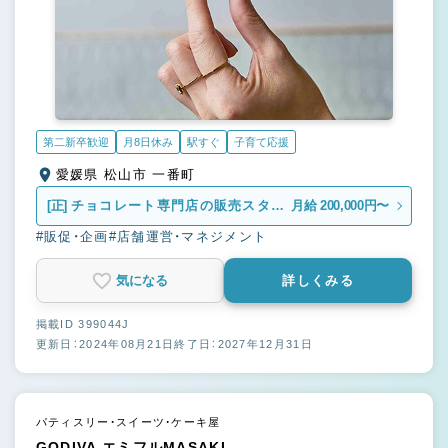
第二新卒歓迎
月8日休み
駅すぐ
子育て応援
愛媛県 松山市 一番町
[正]
チョコレート専門店の販売スタッ
月給 200,000円〜
フ
#販促・企画
#店舗運営・マネジメント
気になる
詳しくみる
掲載ID 399044J
更新日：2024年08月21日
終了日：2027年12月31日
パティスリー・スイーツ・ケーキ屋
GODIVA エミフルMASAKI