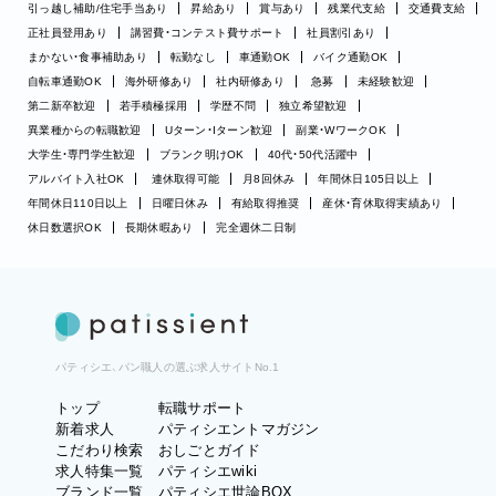
引っ越し補助/住宅手当あり
昇給あり
賞与あり
残業代支給
交通費支給
正社員登用あり
講習費・コンテスト費サポート
社員割引あり
まかない・食事補助あり
転勤なし
車通勤OK
バイク通勤OK
自転車通勤OK
海外研修あり
社内研修あり
急募
未経験歓迎
第二新卒歓迎
若手積極採用
学歴不問
独立希望歓迎
異業種からの転職歓迎
Uターン・Iターン歓迎
副業・WワークOK
大学生・専門学生歓迎
ブランク明けOK
40代・50代活躍中
アルバイト入社OK
連休取得可能
月8回休み
年間休日105日以上
年間休日110日以上
日曜日休み
有給取得推奨
産休・育休取得実績あり
休日数選択OK
長期休暇あり
完全週休二日制
パティシエ、パン職人の選ぶ求人サイトNo.1
トップ
転職サポート
新着求人
パティシエントマガジン
こだわり検索
おしごとガイド
求人特集一覧
パティシエwiki
ブランド一覧
パティシエ世論BOX