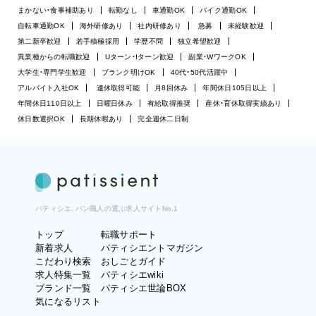
まかない・食事補助あり
転勤なし
車通勤OK
バイク通勤OK
自転車通勤OK
海外研修あり
社内研修あり
急募
未経験歓迎
第二新卒歓迎
若手積極採用
学歴不問
独立希望歓迎
異業種からの転職歓迎
Uターン・Iターン歓迎
副業・WワークOK
大学生・専門学生歓迎
ブランク明けOK
40代・50代活躍中
アルバイト入社OK
連休取得可能
月8回休み
年間休日105日以上
年間休日110日以上
日曜日休み
有給取得推奨
産休・育休取得実績あり
休日数選択OK
長期休暇あり
完全週休二日制
パティシエ、パン職人の選ぶ求人サイトNo.1
トップ
転職サポート
新着求人
パティシエントマガジン
こだわり検索
おしごとガイド
求人特集一覧
パティシエwiki
ブランド一覧
パティシエ世論BOX
気になるリスト