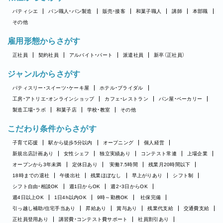
パティシエ
パン職人・パン製造
販売・接客
和菓子職人
講師
本部職
その他
雇用形態からさがす
正社員
契約社員
アルバイト・パート
派遣社員
新卒（正社員）
ジャンルからさがす
パティスリー・スイーツ・ケーキ屋
ホテル・ブライダル
工房・アトリエ・オンラインショップ
カフェ・レストラン
パン屋・ベーカリー
製造工場・ラボ
和菓子店
学校・教室
その他
こだわり条件からさがす
子育て応援
駅から徒歩5分以内
オープニング
個人経営
新規出店計画あり
女性シェフ
独立実績あり
コンテスト常連
上場企業
オープンから3年未満
定休日あり
実働7.5時間
残業月20時間以下
18時までの退社
午後出社
残業ほぼなし
早上がりあり
シフト制
シフト自由・相談OK
週1日からOK
週2・3日からOK
週4日以上OK
1日4h以内OK
9時～勤務OK
社保完備
引っ越し補助/住宅手当あり
昇給あり
賞与あり
残業代支給
交通費支給
正社員登用あり
講習費・コンテスト費サポート
社員割引あり