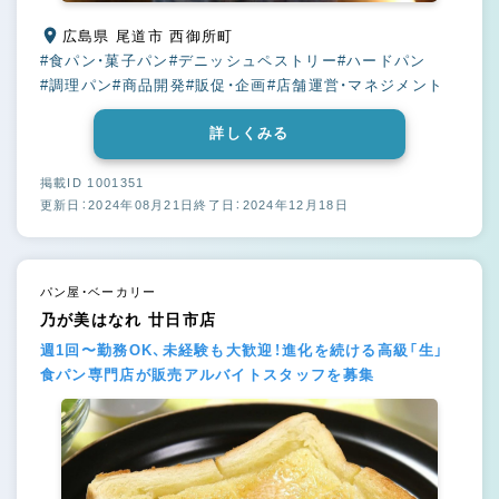
広島県 尾道市 西御所町
#食パン・菓子パン
#デニッシュペストリー
#ハードパン
#調理パン
#商品開発
#販促・企画
#店舗運営・マネジメント
詳しくみる
掲載ID 1001351
更新日：2024年08月21日
終了日：2024年12月18日
パン屋・ベーカリー
乃が美はなれ 廿日市店
週1回〜勤務OK、未経験も大歓迎！進化を続ける高級「生」
食パン専門店が販売アルバイトスタッフを募集