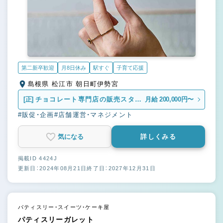
第二新卒歓迎
月8日休み
駅すぐ
子育て応援
島根県 松江市 朝日町伊勢宮
[正]
チョコレート専門店の販売スタッ
月給 200,000円〜
フ
#販促・企画
#店舗運営・マネジメント
気になる
詳しくみる
掲載ID 4424J
更新日：2024年08月21日
終了日：2027年12月31日
パティスリー・スイーツ・ケーキ屋
パティスリーガレット