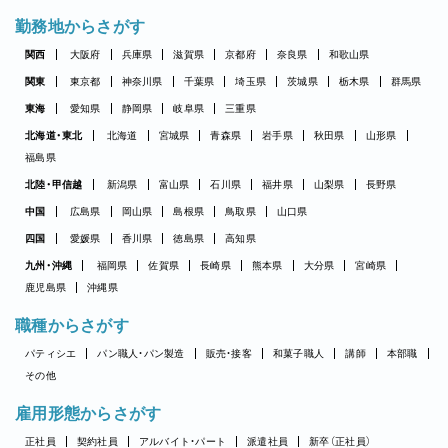
勤務地からさがす
関西
大阪府
兵庫県
滋賀県
京都府
奈良県
和歌山県
関東
東京都
神奈川県
千葉県
埼玉県
茨城県
栃木県
群馬県
東海
愛知県
静岡県
岐阜県
三重県
北海道・東北
北海道
宮城県
青森県
岩手県
秋田県
山形県
福島県
北陸・甲信越
新潟県
富山県
石川県
福井県
山梨県
長野県
中国
広島県
岡山県
島根県
鳥取県
山口県
四国
愛媛県
香川県
徳島県
高知県
九州・沖縄
福岡県
佐賀県
長崎県
熊本県
大分県
宮崎県
鹿児島県
沖縄県
職種からさがす
パティシエ
パン職人・パン製造
販売・接客
和菓子職人
講師
本部職
その他
雇用形態からさがす
正社員
契約社員
アルバイト・パート
派遣社員
新卒（正社員）