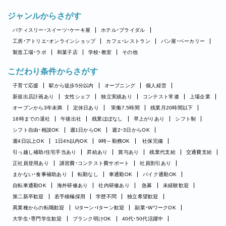
ジャンルからさがす
パティスリー・スイーツ・ケーキ屋
ホテル・ブライダル
工房・アトリエ・オンラインショップ
カフェ・レストラン
パン屋・ベーカリー
製造工場・ラボ
和菓子店
学校・教室
その他
こだわり条件からさがす
子育て応援
駅から徒歩5分以内
オープニング
個人経営
新規出店計画あり
女性シェフ
独立実績あり
コンテスト常連
上場企業
オープンから3年未満
定休日あり
実働7.5時間
残業月20時間以下
18時までの退社
午後出社
残業ほぼなし
早上がりあり
シフト制
シフト自由・相談OK
週1日からOK
週2・3日からOK
週4日以上OK
1日4h以内OK
9時～勤務OK
社保完備
引っ越し補助/住宅手当あり
昇給あり
賞与あり
残業代支給
交通費支給
正社員登用あり
講習費・コンテスト費サポート
社員割引あり
まかない・食事補助あり
転勤なし
車通勤OK
バイク通勤OK
自転車通勤OK
海外研修あり
社内研修あり
急募
未経験歓迎
第二新卒歓迎
若手積極採用
学歴不問
独立希望歓迎
異業種からの転職歓迎
Uターン・Iターン歓迎
副業・WワークOK
大学生・専門学生歓迎
ブランク明けOK
40代・50代活躍中