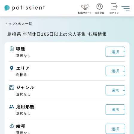
転職サポート
会員登録
ログイン
トップ
求人一覧
島根県 年間休日105日以上の求人募集・転職情報
職種
選択
選択なし
エリア
選択
島根県
ジャンル
選択
選択なし
雇用形態
選択
選択なし
給与
選択
選択なし