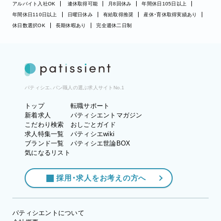
アルバイト入社OK
連休取得可能
月8回休み
年間休日105日以上
年間休日110日以上
日曜日休み
有給取得推奨
産休・育休取得実績あり
休日数選択OK
長期休暇あり
完全週休二日制
パティシエ、パン職人の選ぶ求人サイトNo.1
トップ
転職サポート
新着求人
パティシエントマガジン
こだわり検索
おしごとガイド
求人特集一覧
パティシエwiki
ブランド一覧
パティシエ世論BOX
気になるリスト
採用・求人をお考えの方へ
パティシエントについて