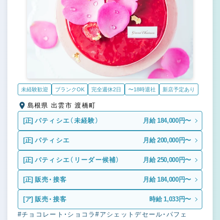
未経験歓迎
ブランクOK
完全週休2日
〜18時退社
新店予定あり
島根県 出雲市 渡橋町
[正]
パティシエ（未経験）
月給 184,000円〜
[正]
パティシエ
月給 200,000円〜
[正]
パティシエ（リーダー候補）
月給 250,000円〜
[正]
販売・接客
月給 184,000円〜
[ア]
販売・接客
時給 1,033円〜
#チョコレート・ショコラ
#アシェットデセール・パフェ