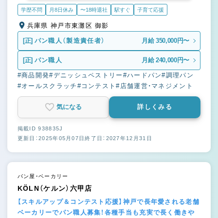
学歴不問
月8日休み
〜18時退社
駅すぐ
子育て応援
兵庫県 神戸市東灘区 御影
[正]
パン職人（製造責任者）
月給 350,000円〜
[正]
パン職人
月給 240,000円〜
#商品開発
#デニッシュペストリー
#ハードパン
#調理パン
#オールスクラッチ
#コンテスト
#店舗運営・マネジメント
気になる
詳しくみる
掲載ID 938835J
更新日：2025年05月07日
終了日：2027年12月31日
パン屋・ベーカリー
KÖLN（ケルン）六甲店
【スキルアップ＆コンテスト応援】神戸で長年愛される老舗
ベーカリーでパン職人募集！各種手当も充実で長く働きや