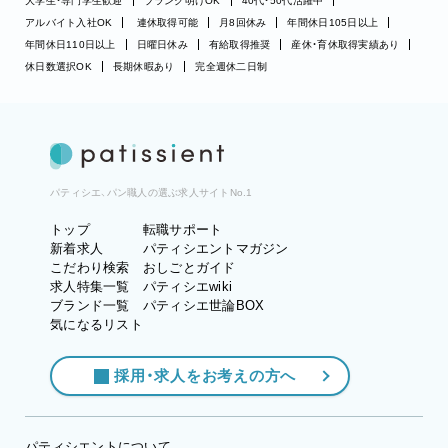
大学生・専門学生歓迎
ブランク明けOK
40代・50代活躍中
アルバイト入社OK
連休取得可能
月8回休み
年間休日105日以上
年間休日110日以上
日曜日休み
有給取得推奨
産休・育休取得実績あり
休日数選択OK
長期休暇あり
完全週休二日制
パティシエ、パン職人の選ぶ求人サイトNo.1
トップ
転職サポート
新着求人
パティシエントマガジン
こだわり検索
おしごとガイド
求人特集一覧
パティシエwiki
ブランド一覧
パティシエ世論BOX
気になるリスト
採用・求人をお考えの方へ
パティシエントについて