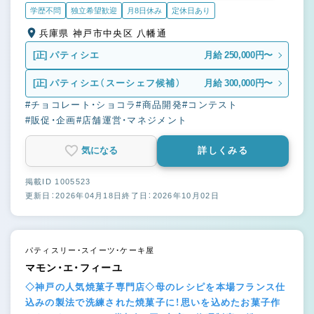
学歴不問
独立希望歓迎
月8日休み
定休日あり
兵庫県 神戸市中央区 八幡通
[正]
パティシエ
月給 250,000円〜
[正]
パティシエ（スーシェフ候補）
月給 300,000円〜
#チョコレート・ショコラ
#商品開発
#コンテスト
#販促・企画
#店舗運営・マネジメント
気になる
詳しくみる
掲載ID 1005523
更新日：2026年04月18日
終了日：2026年10月02日
パティスリー・スイーツ・ケーキ屋
マモン・エ・フィーユ
◇神戸の人気焼菓子専門店◇母のレシピを本場フランス仕
込みの製法で洗練された焼菓子に！思いを込めたお菓子作