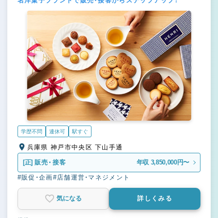
名洋菓子ブランドで販売・接客からステップアップ！
学歴不問
連休可
駅すぐ
兵庫県 神戸市中央区 下山手通
[正]
販売・接客
年収 3,850,000円〜
#販促・企画
#店舗運営・マネジメント
気になる
詳しくみる