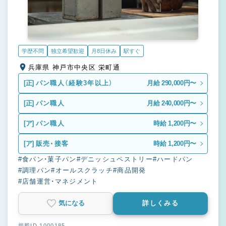
学歴不問
独立希望歓迎
月8日休み
駅すぐ
兵庫県 神戸市中央区 栄町通
[正]
パン職人（経験3年以上）
月給 290,000円〜
[正]
パン職人
月給 240,000円〜
[ア]
パン職人
時給 1,200円〜
[ア]
販売・接客
時給 1,200円〜
#食パン・菓子パン
#デニッシュペストリー
#ハードパン
#調理パン
#オールスクラッチ
#商品開発
#店舗運営・マネジメント
気になる
詳しくみる
掲載ID 1000185