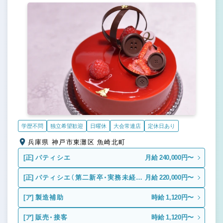
学歴不問
独立希望歓迎
日曜休
大会常連店
定休日あり
兵庫県 神戸市東灘区 魚崎北町
[正]
パティシエ
月給 240,000円〜
[正]
パティシエ（第二新卒・実務未経
月給 220,000円〜
験）
[ア]
製造補助
時給 1,120円〜
[ア]
販売・接客
時給 1,120円〜