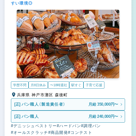
すい環境◎
学歴不問
月8日休み
〜18時退社
駅すぐ
子育て応援
兵庫県 神戸市灘区 森後町
[正]
パン職人（製造責任者）
月給 350,000円〜
[正]
パン職人
月給 240,000円〜
#デニッシュペストリー
#ハードパン
#調理パン
#オールスクラッチ
#商品開発
#コンテスト