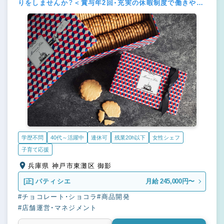
りをしませんか？＜賞与年2回・充実の休暇制度で働きやす
さも◎＞
学歴不問
40代～活躍中
連休可
残業20h以下
女性シェフ
子育て応援
兵庫県 神戸市東灘区 御影
[正]
パティシエ
月給 245,000円〜
#チョコレート・ショコラ
#商品開発
#店舗運営・マネジメント