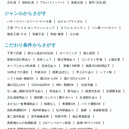
正社員
契約社員
アルバイト・パート
派遣社員
新卒（正社員）
ジャンルからさがす
パティスリー・スイーツ・ケーキ屋
ホテル・ブライダル
工房・アトリエ・オンラインショップ
カフェ・レストラン
パン屋・ベーカリー
製造工場・ラボ
和菓子店
学校・教室
その他
こだわり条件からさがす
子育て応援
駅から徒歩5分以内
オープニング
個人経営
新規出店計画あり
女性シェフ
独立実績あり
コンテスト常連
上場企業
オープンから3年未満
定休日あり
実働7.5時間
残業月20時間以下
18時までの退社
午後出社
残業ほぼなし
早上がりあり
シフト制
シフト自由・相談OK
週1日からOK
週2・3日からOK
週4日以上OK
1日4h以内OK
9時～勤務OK
社保完備
引っ越し補助/住宅手当あり
昇給あり
賞与あり
残業代支給
交通費支給
正社員登用あり
講習費・コンテスト費サポート
社員割引あり
まかない・食事補助あり
転勤なし
車通勤OK
バイク通勤OK
自転車通勤OK
海外研修あり
社内研修あり
急募
未経験歓迎
第二新卒歓迎
若手積極採用
学歴不問
独立希望歓迎
異業種からの転職歓迎
Uターン・Iターン歓迎
副業・WワークOK