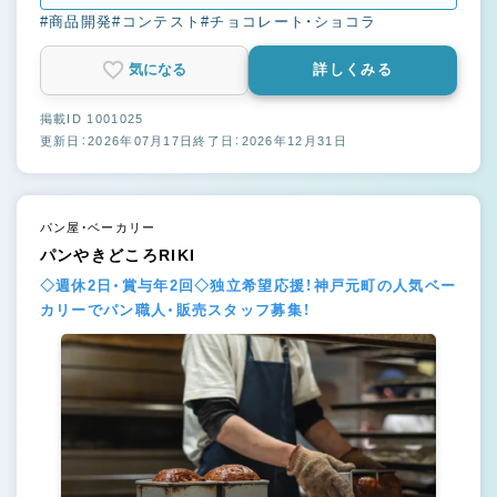
#商品開発
#コンテスト
#チョコレート・ショコラ
気になる
詳しくみる
掲載ID 1001025
更新日：2026年07月17日
終了日：2026年12月31日
パン屋・ベーカリー
パンやきどころRIKI
◇週休2日・賞与年2回◇独立希望応援！神戸元町の人気ベー
カリーでパン職人・販売スタッフ募集！