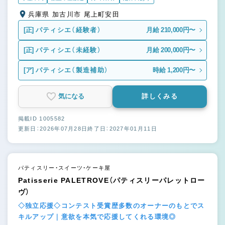
兵庫県 加古川市 尾上町安田
[正]
パティシエ（経験者）
月給 210,000円〜
[正]
パティシエ（未経験）
月給 200,000円〜
[ア]
パティシエ（製造補助）
時給 1,200円〜
気になる
詳しくみる
掲載ID 1005582
更新日：2026年07月28日
終了日：2027年01月11日
パティスリー・スイーツ・ケーキ屋
Patisserie PALETROVE（パティスリーパレットロー
ヴ）
◇独立応援◇コンテスト受賞歴多数のオーナーのもとでス
キルアップ｜意欲を本気で応援してくれる環境◎