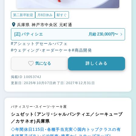
第二新卒歓迎
月8日休み
駅すぐ
兵庫県 神戸市中央区 元町通
[正]
パティシエ
月給 230,000円〜
#アシェットデセール・パフェ
#ウェディング・オーダーケーキ
#商品開発
気になる
詳しくみる
掲載ID 1005374J
更新日：2025年10月07日
終了日：2027年12月31日
パティスリー・スイーツ・ケーキ屋
シュゼット（アンリ・シャルパンティエ／シーキューブ
／カサネオ)兵庫県
◇年間休日115日・各種手当充実◇国内トップクラスの有