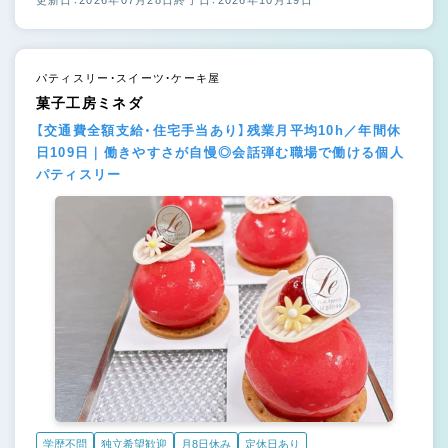
パティスリー・スイーツ・ケーキ屋
菓子工房ミネダ
【交通費全額支給・住宅手当あり】残業月平均10h／年間休
日109日｜働きやすさが自慢◎会話弾む職場で働ける個人
パティスリー
学歴不問
独立希望歓迎
月8日休み
定休日あり