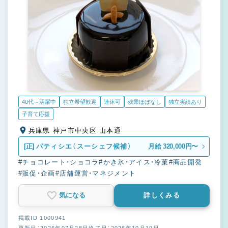
40代～活躍中
独立希望歓迎
連休可
残業ほぼなし
独立実績あり
子育て応援
兵庫県 神戸市中央区 山本通
[正]
パティシエ（スーシェフ候補）
月給 320,000円〜
#チョコレート・ショコラ
#かき氷・アイス・冷菓
#商品開発
#販促・企画
#店舗運営・マネジメント
気になる
詳しくみる
掲載ID 1000941
更新日：2026年07月28日
終了日：2026年10月19日