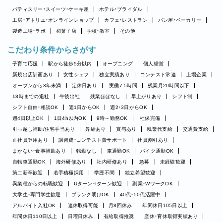
パティスリー・スイーツ・ケーキ屋
ホテル・ブライダル
工房・アトリエ・オンラインショップ
カフェ・レストラン
パン屋・ベーカリー
製造工場・ラボ
和菓子店
学校・教室
その他
こだわり条件からさがす
子育て応援
駅から徒歩5分以内
オープニング
個人経営
新規出店計画あり
女性シェフ
独立実績あり
コンテスト常連
上場企業
オープンから3年未満
定休日あり
実働7.5時間
残業月20時間以下
18時までの退社
午後出社
残業ほぼなし
早上がりあり
シフト制
シフト自由・相談OK
週1日からOK
週2・3日からOK
週4日以上OK
1日4h以内OK
9時～勤務OK
社保完備
引っ越し補助/住宅手当あり
昇給あり
賞与あり
残業代支給
交通費支給
正社員登用あり
講習費・コンテスト費サポート
社員割引あり
まかない・食事補助あり
転勤なし
車通勤OK
バイク通勤OK
自転車通勤OK
海外研修あり
社内研修あり
急募
未経験歓迎
第二新卒歓迎
若手積極採用
学歴不問
独立希望歓迎
異業種からの転職歓迎
Uターン・Iターン歓迎
副業・WワークOK
大学生・専門学生歓迎
ブランク明けOK
40代・50代活躍中
アルバイト入社OK
連休取得可能
月8回休み
年間休日105日以上
年間休日110日以上
日曜日休み
有給取得推奨
産休・育休取得実績あり