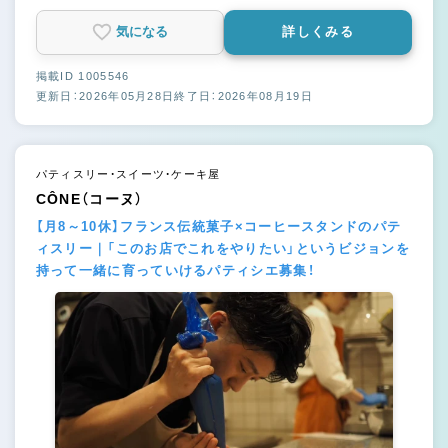
気になる
詳しくみる
掲載ID 1005546
更新日：2026年05月28日
終了日：2026年08月19日
パティスリー・スイーツ・ケーキ屋
CÔNE（コーヌ）
【月8～10休】フランス伝統菓子×コーヒースタンドのパテ
ィスリー｜「このお店でこれをやりたい」というビジョンを
持って一緒に育っていけるパティシエ募集！