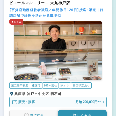
ピエールマルコリーニ 大丸神戸店
【百貨店勤務経験者歓迎／年間休日120日】接客・販売｜好
調店舗で経験を活かせる環境◎
NEW
第二新卒歓迎
連休可
9時～出社
駅すぐ
新店予定あり
兵庫県 神戸市中央区 明石町
[正]
販売・接客
月給 220,000円〜
気になる
詳しくみる