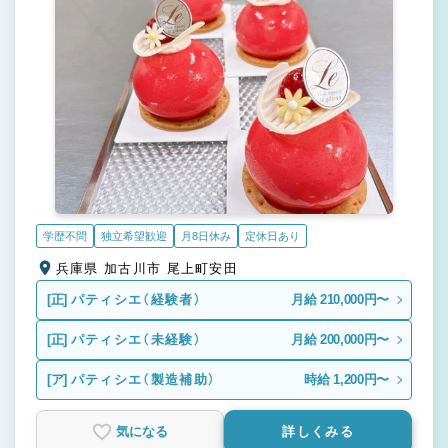
学歴不問
独立希望歓迎
月8日休み
定休日あり
兵庫県 加古川市 尾上町安田
[正]
パティシエ（経験者）
月給 210,000円〜
[正]
パティシエ（未経験）
月給 200,000円〜
[ア]
パティシエ（製造補助）
時給 1,200円〜
気になる
詳しくみる