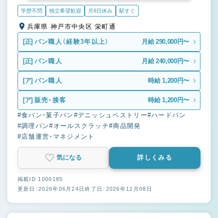
学歴不問
独立希望歓迎
月8日休み
駅すぐ
兵庫県 神戸市中央区 栄町通
[正]
パン職人（経験3年以上）
月給 290,000円〜
[正]
パン職人
月給 240,000円〜
[ア]
パン職人
時給 1,200円〜
[ア]
販売・接客
時給 1,200円〜
#食パン・菓子パン
#デニッシュペストリー
#ハードパン
#調理パン
#オールスクラッチ
#商品開発
#店舗運営・マネジメント
気になる
詳しくみる
掲載ID 1000185
更新日：2026年06月24日
終了日：2026年12月08日