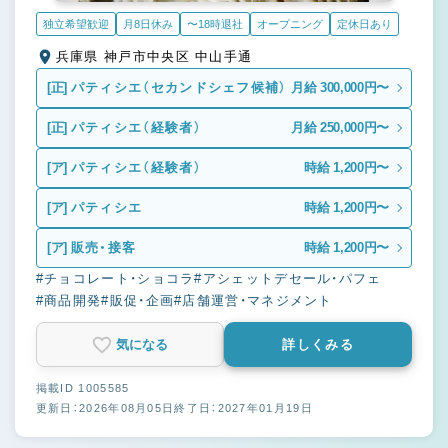
独立希望歓迎
月8日休み
〜18時退社
オープニング
定休日あり
兵庫県 神戸市中央区 中山手通
[正]
パティシエ（セカンドシェフ候補）
月給 300,000円〜
[正]
パティシエ（経験者）
月給 250,000円〜
[ア]
パティシエ（経験者）
時給 1,200円〜
[ア]
パティシエ
時給 1,200円〜
[ア]
販売・接客
時給 1,200円〜
#チョコレート・ショコラ
#アシェットデセール・パフェ
#商品開発
#販促・企画
#店舗運営・マネジメント
気になる
詳しくみる
掲載ID 1005585
更新日：2026年08月05日
終了日：2027年01月19日