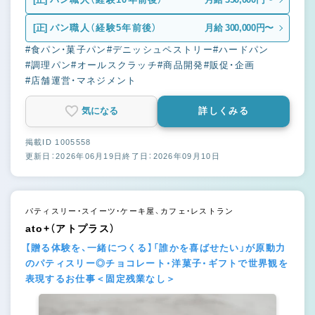
[正]
パン職人（経験5年前後）
月給 300,000円〜
#食パン・菓子パン
#デニッシュペストリー
#ハードパン
#調理パン
#オールスクラッチ
#商品開発
#販促・企画
#店舗運営・マネジメント
気になる
詳しくみる
掲載ID 1005558
更新日：2026年06月19日
終了日：2026年09月10日
パティスリー・スイーツ・ケーキ屋、カフェ・レストラン
ato+（アトプラス）
【贈る体験を、一緒につくる】「誰かを喜ばせたい」が原動力
のパティスリー◎チョコレート・洋菓子・ギフトで世界観を
表現するお仕事＜固定残業なし＞