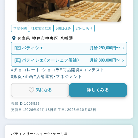
学歴不問
独立希望歓迎
月8日休み
定休日あり
兵庫県 神戸市中央区 八幡通
[正]
パティシエ
月給 250,000円〜
[正]
パティシエ（スーシェフ候補）
月給 300,000円〜
#チョコレート・ショコラ
#商品開発
#コンテスト
#販促・企画
#店舗運営・マネジメント
気になる
詳しくみる
掲載ID 1005523
更新日：2026年04月18日
終了日：2026年10月02日
パティスリー・スイーツ・ケーキ屋