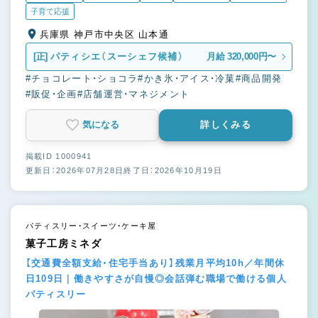
子育て応援
兵庫県 神戸市中央区 山本通
[正]
パティシエ（スーシェフ候補）
月給 320,000円〜
#チョコレート・ショコラ
#かき氷・アイス・冷菓
#商品開発
#販促・企画
#店舗運営・マネジメント
気になる
詳しくみる
掲載ID 1000941
更新日：2026年07月28日
終了日：2026年10月19日
パティスリー・スイーツ・ケーキ屋
菓子工房ミネダ
【交通費全額支給・住宅手当あり】残業月平均10h／年間休
日109日｜働きやすさが自慢◎会話弾む職場で働ける個人
パティスリー