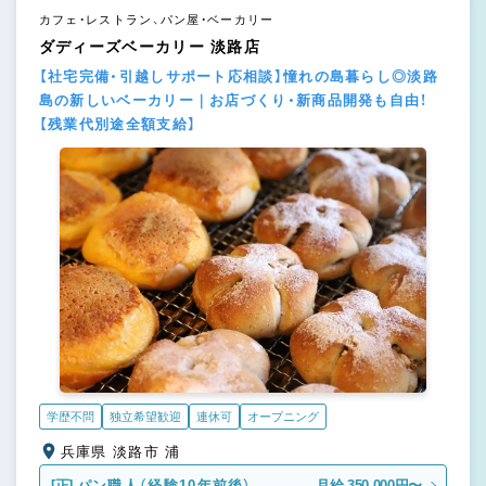
カフェ・レストラン、パン屋・ベーカリー
ダディーズベーカリー 淡路店
【社宅完備・引越しサポート応相談】憧れの島暮らし◎淡路
島の新しいベーカリー｜お店づくり・新商品開発も自由！
【残業代別途全額支給】
学歴不問
独立希望歓迎
連休可
オープニング
兵庫県 淡路市 浦
[正]
パン職人（経験10年前後）
月給 350,000円〜