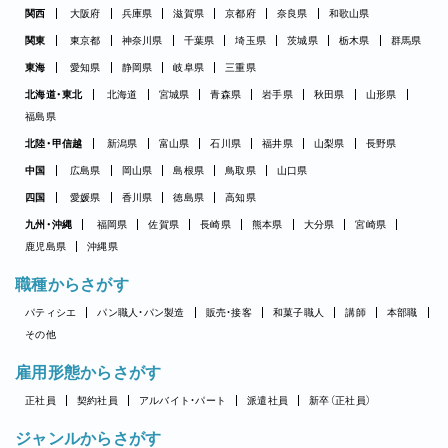
関西
大阪府
兵庫県
滋賀県
京都府
奈良県
和歌山県
関東
東京都
神奈川県
千葉県
埼玉県
茨城県
栃木県
群馬県
東海
愛知県
静岡県
岐阜県
三重県
北海道・東北
北海道
宮城県
青森県
岩手県
秋田県
山形県
福島県
北陸・甲信越
新潟県
富山県
石川県
福井県
山梨県
長野県
中国
広島県
岡山県
島根県
鳥取県
山口県
四国
愛媛県
香川県
徳島県
高知県
九州・沖縄
福岡県
佐賀県
長崎県
熊本県
大分県
宮崎県
鹿児島県
沖縄県
職種からさがす
パティシエ
パン職人・パン製造
販売・接客
和菓子職人
講師
本部職
その他
雇用形態からさがす
正社員
契約社員
アルバイト・パート
派遣社員
新卒（正社員）
ジャンルからさがす