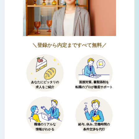
＼登録から内定まですべて無料／
あなたにピッタリの
面接対策、書類添削を
求人をご紹介
転職のプロが徹底サポート
職場のリアルな
給与、休み、労働時間の
情報がわかる
条件交渉を代行