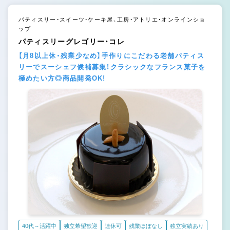
パティスリー・スイーツ・ケーキ屋、工房・アトリエ・オンラインショ
ップ
パティスリーグレゴリー・コレ
【月8以上休・残業少なめ】手作りにこだわる老舗パティス
リーでスーシェフ候補募集！クラシックなフランス菓子を
極めたい方◎商品開発OK!
40代～活躍中
独立希望歓迎
連休可
残業ほぼなし
独立実績あり