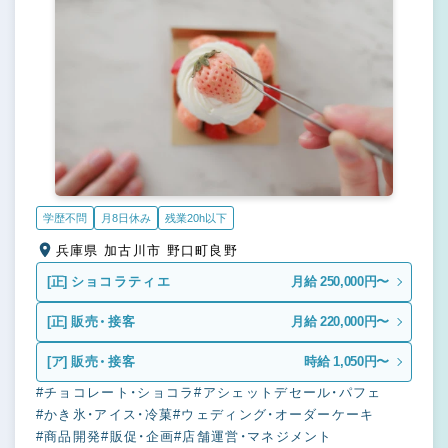
学歴不問
月8日休み
残業20h以下
兵庫県 加古川市 野口町良野
[正]
ショコラティエ
月給 250,000円〜
[正]
販売・接客
月給 220,000円〜
[ア]
販売・接客
時給 1,050円〜
#チョコレート・ショコラ
#アシェットデセール・パフェ
#かき氷・アイス・冷菓
#ウェディング・オーダーケーキ
#商品開発
#販促・企画
#店舗運営・マネジメント