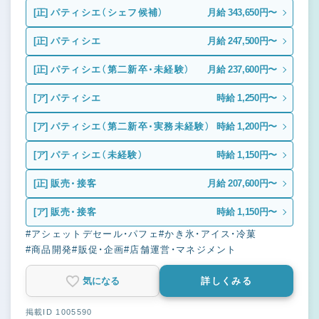
[正]
パティシエ（シェフ候補）
月給 343,650円〜
[正]
パティシエ
月給 247,500円〜
[正]
パティシエ（第二新卒・未経験）
月給 237,600円〜
[ア]
パティシエ
時給 1,250円〜
[ア]
パティシエ（第二新卒・実務未経験）
時給 1,200円〜
[ア]
パティシエ（未経験）
時給 1,150円〜
[正]
販売・接客
月給 207,600円〜
[ア]
販売・接客
時給 1,150円〜
#アシェットデセール・パフェ
#かき氷・アイス・冷菓
#商品開発
#販促・企画
#店舗運営・マネジメント
気になる
詳しくみる
掲載ID 1005590