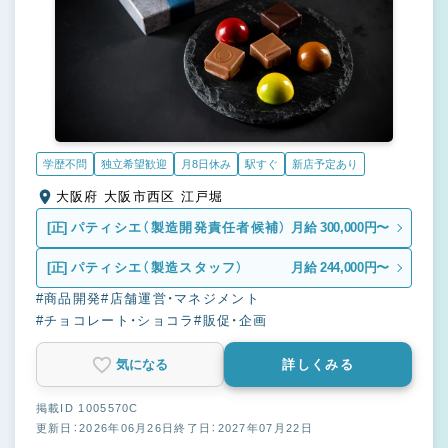
学歴不問
独立希望歓迎
月8日休み
駅すぐ
新店予定あり
大阪府 大阪市西区 江戸堀
[正]
パティシエ（製造開発責任者候補）
月給 300,000円〜
[正]
パティシエ（製造スタッフ）
月給 244,000円〜
#商品開発
#店舗運営・マネジメント
#チョコレート・ショコラ
#販促・企画
気になる
詳しくみる
掲載ID 1005570C
更新日：2026年06月26日
終了日：2027年07月22日