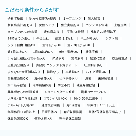
こだわり条件からさがす
子育て応援
駅から徒歩5分以内
オープニング
個人経営
新規出店計画あり
女性シェフ
独立実績あり
コンテスト常連
上場企業
オープンから3年未満
定休日あり
実働7.5時間
残業月20時間以下
18時までの退社
午後出社
残業ほぼなし
早上がりあり
シフト制
シフト自由・相談OK
週1日からOK
週2・3日からOK
週4日以上OK
1日4h以内OK
9時～勤務OK
社保完備
引っ越し補助/住宅手当あり
昇給あり
賞与あり
残業代支給
交通費支給
正社員登用あり
講習費・コンテスト費サポート
社員割引あり
まかない・食事補助あり
転勤なし
車通勤OK
バイク通勤OK
自転車通勤OK
海外研修あり
社内研修あり
急募
未経験歓迎
第二新卒歓迎
若手積極採用
学歴不問
独立希望歓迎
異業種からの転職歓迎
Uターン・Iターン歓迎
副業・WワークOK
大学生・専門学生歓迎
ブランク明けOK
40代・50代活躍中
アルバイト入社OK
連休取得可能
月8回休み
年間休日105日以上
年間休日110日以上
日曜日休み
有給取得推奨
産休・育休取得実績あり
休日数選択OK
長期休暇あり
完全週休二日制