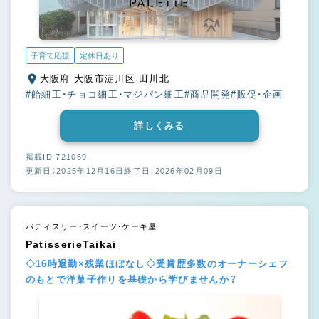
子育て応援
定休日あり
大阪府 大阪市淀川区 田川北
#飴細工・チョコ細工・マジパン細工
#商品開発
#販促・企画
詳しくみる
掲載ID 721069
更新日：2025年12月16日
終了日：2026年02月09日
パティスリー・スイーツ・ケーキ屋
PatisserieTaikai
◇16時退勤×残業ほぼなし◇受賞歴多数のオーナーシェフ
のもとで洋菓子作りを基礎から学びませんか？