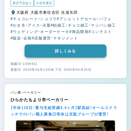
新店予定あり
大会常連店
大阪府 大阪市東住吉区 住道矢田
#チョコレート・ショコラ
#アシェットデセール・パフェ
#かき氷・アイス・冷菓
#飴細工・チョコ細工・マジパン細工
#ウェディング・オーダーケーキ
#商品開発
#コンテスト
#販促・企画
#店舗運営・マネジメント
詳しくみる
掲載ID 1000911
更新日：2025年05月14日
終了日：2026年04月30日
パン屋・ベーカリー
ひらかたもより市ベーカリー
【年休118日・賞与支給実績4.4ヶ月】駅直結！オールスクラ
ッチでのパン職人募集◎母体は京阪グループが運営！