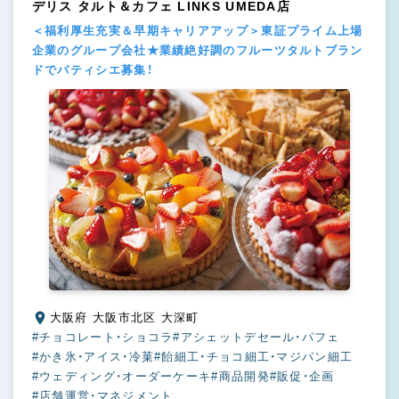
デリス タルト＆カフェ LINKS UMEDA店
＜福利厚生充実＆早期キャリアアップ＞東証プライム上場
企業のグループ会社★業績絶好調のフルーツタルトブラン
ドでパティシエ募集！
大阪府 大阪市北区 大深町
#チョコレート・ショコラ
#アシェットデセール・パフェ
#かき氷・アイス・冷菓
#飴細工・チョコ細工・マジパン細工
#ウェディング・オーダーケーキ
#商品開発
#販促・企画
#店舗運営・マネジメント