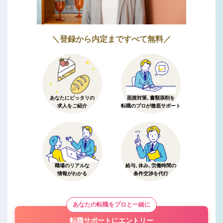
＼登録から内定まですべて無料／
あなたにピッタリの
面接対策、書類添削を
求人をご紹介
転職のプロが徹底サポート
職場のリアルな
給与、休み、労働時間の
情報がわかる
条件交渉を代行
あなたの転職をプロと一緒に
転職サポートにエントリー