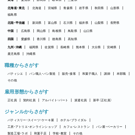
北海道・東北
北海道
宮城県
青森県
岩手県
秋田県
山形県
福島県
北陸・甲信越
新潟県
富山県
石川県
福井県
山梨県
長野県
中国
広島県
岡山県
島根県
鳥取県
山口県
四国
愛媛県
香川県
徳島県
高知県
九州・沖縄
福岡県
佐賀県
長崎県
熊本県
大分県
宮崎県
鹿児島県
沖縄県
職種からさがす
パティシエ
パン職人・パン製造
販売・接客
和菓子職人
講師
本部職
その他
雇用形態からさがす
正社員
契約社員
アルバイト・パート
派遣社員
新卒（正社員）
ジャンルからさがす
パティスリー・スイーツ・ケーキ屋
ホテル・ブライダル
工房・アトリエ・オンラインショップ
カフェ・レストラン
パン屋・ベーカリー
製造工場・ラボ
和菓子店
学校・教室
その他