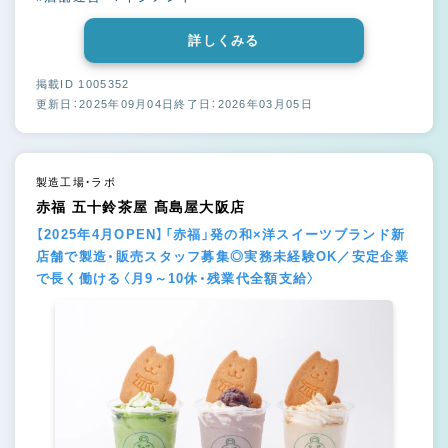
詳しくみる
掲載ID 1005352
更新日：2025年09月04日
終了日：2026年03月05日
製造工場・ラボ
赤福 五十鈴茶屋 髙島屋大阪店
【2025年4月OPEN】「赤福」発の和×洋スイーツブランド新
店舗で製造・販売スタッフ募集◎実務未経験OK／安定企業
で長く働ける〈月9～10休・残業代全額支給〉