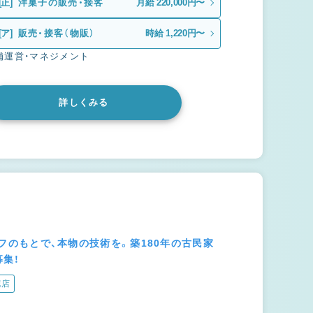
[正]
洋菓子の販売・接客
月給 220,000円〜
[ア]
販売・接客（物販）
時給 1,220円〜
舗運営・マネジメント
詳しくみる
シェフのもとで、本物の技術を。築180年の古民家
集！
連店