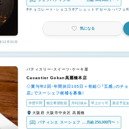
#チョコレート・ショコラ
#アシェットデセール・パフェ
気になる
年12月31日
パティスリー・スイーツ・ケーキ屋
Cacaotier Gokan高麗橋本店
◇賞与年2回・年間休日105日＋有給◇「五感」のチョコレ
店」でスーシェフ候補を募集！
学歴不問
独立希望歓迎
月8日休み
早上がり可
新店予定
大阪府 大阪市中央区 高麗橋
[正]
パティシエ スーシェフ 責
月給 250,000円〜
任者候補