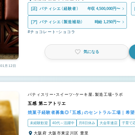
[正]
パティシエ（経験者）
年収 4,500,000円〜
[ア]
パティシエ（製造補助）
時給 1,250円〜
#チョコレート・ショコラ
気になる
01月12日
パティスリー・スイーツ・ケーキ屋、製造工場・ラボ
五感 第ニアトリエ
焼菓子経験者募集◎「五感」のセントラル工場｜希望
未経験歓迎
40代～活躍中
月8日休み
大会常連店
子育て
大阪府 大阪市東淀川区 豊里