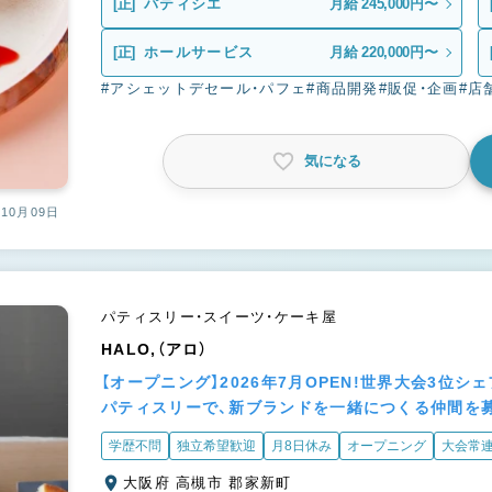
[正]
パティシエ
月給 245,000円〜
[正]
ホールサービス
月給 220,000円〜
#アシェットデセール・パフェ
#商品開発
#販促・企画
#店
気になる
10月09日
パティスリー・スイーツ・ケーキ屋
HALO,（アロ）
【オープニング】2026年7月OPEN!世界大会3位
パティスリーで、新ブランドを一緒につくる仲間を募
学歴不問
独立希望歓迎
月8日休み
オープニング
大会常
大阪府 高槻市 郡家新町