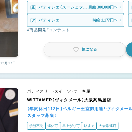
[正]
パティシエ（スーシェフ候
月給 300,000円〜
補）
[ア]
パティシエ
時給 1,177円〜
#商品開発
#コンテスト
気になる
12月17日
パティスリー・スイーツ・ケーキ屋
WITTAMER（ヴィタメール）大阪髙島屋店
【年間休日112日】ベルギー王室御用達「ヴィタメ
スタッフ募集！
学歴不問
連休可
早上がり可
駅すぐ
大会常連店