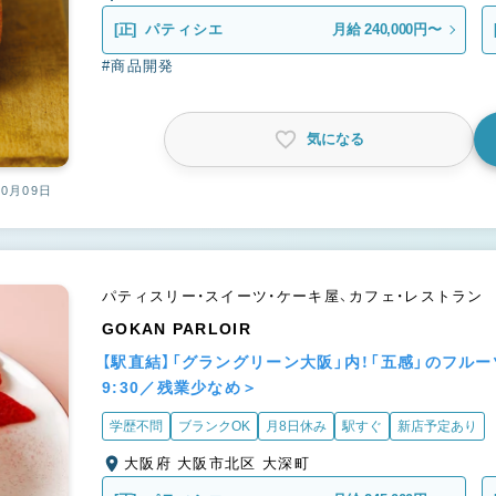
[正]
パティシエ
月給 240,000円〜
#商品開発
気になる
10月09日
パティスリー・スイーツ・ケーキ屋、カフェ・レストラン
GOKAN PARLOIR
【駅直結】「グラングリーン大阪」内！「五感」のフ
9:30／残業少なめ＞
学歴不問
ブランクOK
月8日休み
駅すぐ
新店予定あり
大阪府 大阪市北区 大深町