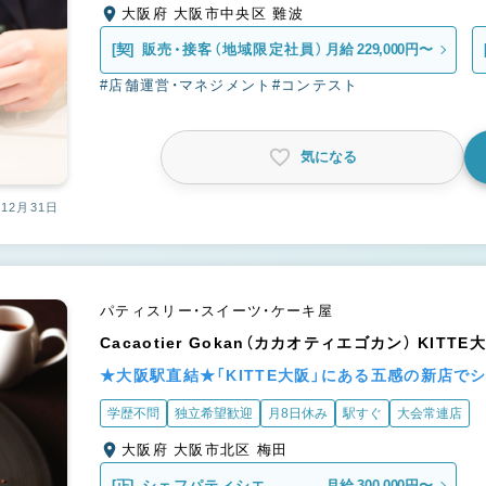
大阪府 大阪市中央区 難波
[契]
販売・接客（地域限定社員）
月給 229,000円〜
#店舗運営・マネジメント
#コンテスト
気になる
12月31日
パティスリー・スイーツ・ケーキ屋
Cacaotier Gokan（カカオティエゴカン） KITTE
★大阪駅直結★「KITTE大阪」にある五感の新店で
学歴不問
独立希望歓迎
月8日休み
駅すぐ
大会常連店
大阪府 大阪市北区 梅田
[正]
シェフパティシエ
月給 300,000円〜