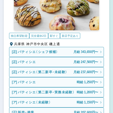
独立希望歓迎
完全週休2日
駅すぐ
新店予定あり
兵庫県 神戸市中央区 磯上通
[正]
パティシエ（シェフ候補）
月給 343,650円〜
[正]
パティシエ
月給 247,500円〜
[正]
パティシエ（第二新卒・未経験）
月給 237,600円〜
[ア]
パティシエ
時給 1,250円〜
[ア]
パティシエ（第二新卒・実務未経験）
時給 1,200円〜
[ア]
パティシエ（未経験）
時給 1,150円〜
[正]
販売・接客
月給 207,600円〜