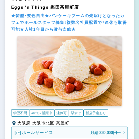
Eggs 'n Things 梅田茶屋町店
★髪型・髪色自由★パンケーキブームの先駆けとなったカ
フェでホールスタッフ募集！複数名社員配置で7連休も取得
可能★入社1年目から賞与支給★
学歴不問
40代～活躍中
連休可
駅すぐ
新店予定あり
大阪府 大阪市北区 茶屋町
[正]
ホールサービス
月給 230,000円〜