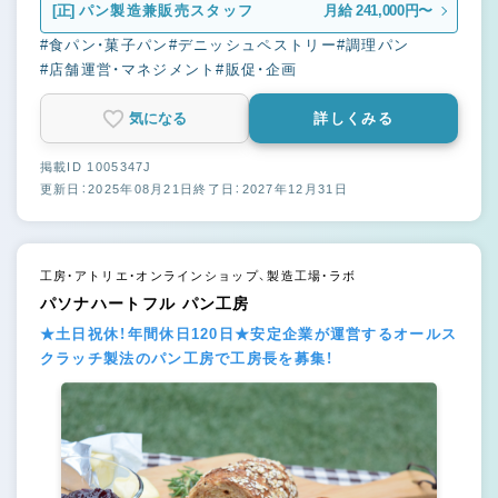
[正]
パン製造兼販売スタッフ
月給 241,000円〜
#食パン・菓子パン
#デニッシュペストリー
#調理パン
#店舗運営・マネジメント
#販促・企画
気になる
詳しくみる
掲載ID 1005347J
更新日：2025年08月21日
終了日：2027年12月31日
工房・アトリエ・オンラインショップ、製造工場・ラボ
パソナハートフル パン工房
★土日祝休！年間休日120日★安定企業が運営するオールス
クラッチ製法のパン工房で工房長を募集！