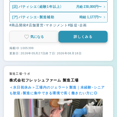
[正]
パティシエ（経験1年以上）
月給 230,000円〜
[ア]
パティシエ・製造補助
時給 1,177円〜
#商品開発
#店舗運営・マネジメント
#販促・企画
気になる
詳しくみる
掲載ID 1005399
更新日：2026年05月27日
終了日：2026年08月18日
製造工場・ラボ
株式会社フレッシュファーム 製造工場
＜水日祝休み＞工場内のジェラート製造｜未経験・シニア
も歓迎♪製造に集中できる環境で長く働きたい方に◎