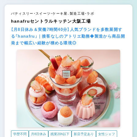
パティスリー・スイーツ・ケーキ屋、製造工場・ラボ
hanafruセントラルキッチン大阪工場
【月8日休み＆実働7時間40分】人気ブランドを多数展開す
る「hanafru」｜接客なしのアトリエ勤務◆製造から商品開
発まで幅広い経験が積める環境◎
学歴不問
月8日休み
残業20h以下
新店予定あり
女性シェフ