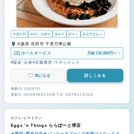
学歴不問
40代～活躍中
連休可
駅すぐ
新店予定あり
大阪府 吹田市 千里万博公園
[正]
ホールサービス
月給 230,000円〜
#販促・企画
#店舗運営・マネジメント
気になる
詳しくみる
掲載ID 1002670J
更新日：2024年08月23日
終了日：2027年12月31日
カフェ・レストラン
Eggs ’n Things ららぽーと堺店
★髪型・髪色自由★パンケーキブームの先駆けとなったカ