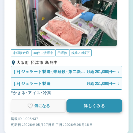
未経験歓迎
40代～活躍中
日曜休
残業20h以下
大阪府 摂津市 鳥飼中
[正]
ジェラート製造（未経験・第二新
月給 201,000円〜
卒）
[正]
ジェラート製造
月給 251,000円〜
#かき氷・アイス・冷菓
気になる
詳しくみる
掲載ID 1005437
更新日：2026年05月27日
終了日：2026年08月18日