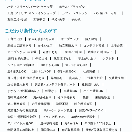
パティスリー・スイーツ・ケーキ屋
ホテル・ブライダル
工房・アトリエ・オンラインショップ
カフェ・レストラン
パン屋・ベーカリー
製造工場・ラボ
和菓子店
学校・教室
その他
こだわり条件からさがす
子育て応援
駅から徒歩5分以内
オープニング
個人経営
新規出店計画あり
女性シェフ
独立実績あり
コンテスト常連
上場企業
オープンから3年未満
定休日あり
実働7.5時間
残業月20時間以下
18時までの退社
午後出社
残業ほぼなし
早上がりあり
シフト制
シフト自由・相談OK
週1日からOK
週2・3日からOK
週4日以上OK
1日4h以内OK
9時～勤務OK
社保完備
引っ越し補助/住宅手当あり
昇給あり
賞与あり
残業代支給
交通費支給
正社員登用あり
講習費・コンテスト費サポート
社員割引あり
まかない・食事補助あり
転勤なし
車通勤OK
バイク通勤OK
自転車通勤OK
海外研修あり
社内研修あり
急募
未経験歓迎
第二新卒歓迎
若手積極採用
学歴不問
独立希望歓迎
異業種からの転職歓迎
Uターン・Iターン歓迎
副業・WワークOK
大学生・専門学生歓迎
ブランク明けOK
40代・50代活躍中
アルバイト入社OK
連休取得可能
月8回休み
年間休日105日以上
年間休日110日以上
日曜日休み
有給取得推奨
産休・育休取得実績あり