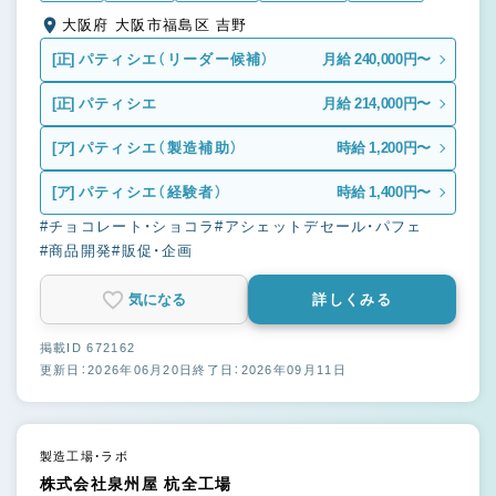
大阪府 大阪市福島区 吉野
[正]
パティシエ（リーダー候補）
月給 240,000円〜
[正]
パティシエ
月給 214,000円〜
[ア]
パティシエ（製造補助）
時給 1,200円〜
[ア]
パティシエ（経験者）
時給 1,400円〜
#チョコレート・ショコラ
#アシェットデセール・パフェ
#商品開発
#販促・企画
気になる
詳しくみる
掲載ID 672162
更新日：2026年06月20日
終了日：2026年09月11日
製造工場・ラボ
株式会社泉州屋 杭全工場