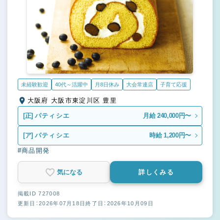
未経験歓迎
40代～活躍中
月8日休み
大会常連店
子育て応援
大阪府 大阪市東淀川区 豊里
[正]
パティシエ
月給 240,000円〜
[ア]
パティシエ
時給 1,200円〜
#商品開発
気になる
詳しくみる
掲載ID 727008
更新日：2026年07月18日
終了日：2026年10月09日