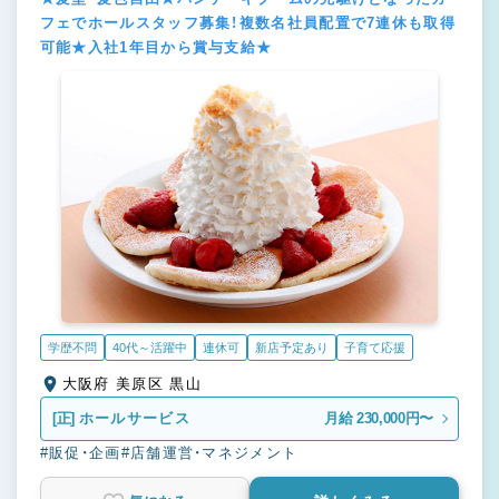
フェでホールスタッフ募集！複数名社員配置で7連休も取得
可能★入社1年目から賞与支給★
学歴不問
40代～活躍中
連休可
新店予定あり
子育て応援
大阪府 美原区 黒山
[正]
ホールサービス
月給 230,000円〜
#販促・企画
#店舗運営・マネジメント