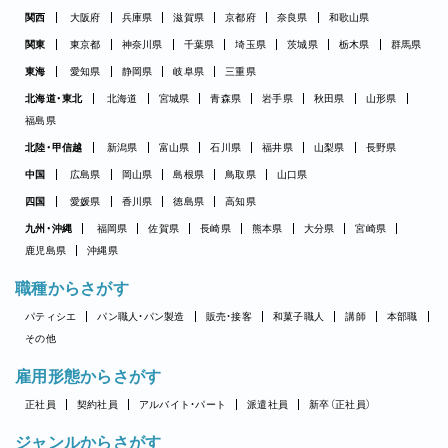
関西
大阪府
兵庫県
滋賀県
京都府
奈良県
和歌山県
関東
東京都
神奈川県
千葉県
埼玉県
茨城県
栃木県
群馬県
東海
愛知県
静岡県
岐阜県
三重県
北海道・東北
北海道
宮城県
青森県
岩手県
秋田県
山形県
福島県
北陸・甲信越
新潟県
富山県
石川県
福井県
山梨県
長野県
中国
広島県
岡山県
島根県
鳥取県
山口県
四国
愛媛県
香川県
徳島県
高知県
九州・沖縄
福岡県
佐賀県
長崎県
熊本県
大分県
宮崎県
鹿児島県
沖縄県
職種からさがす
パティシエ
パン職人・パン製造
販売・接客
和菓子職人
講師
本部職
その他
雇用形態からさがす
正社員
契約社員
アルバイト・パート
派遣社員
新卒（正社員）
ジャンルからさがす