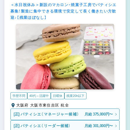
＜水日祝休み＞新設のマカロン・焼菓子工房でパティシエ
募集！製造に集中できる環境で安定して長く働きたい方歓
迎♪【残業ほぼなし】
学歴不問
40代～活躍中
日曜休
残業20h以下
大阪府 大阪市東住吉区 杭全
[正]
パティシエ（マネージャー候補）
月給 375,000円〜
[正]
パティシエ（リーダー候補）
月給 301,000円〜