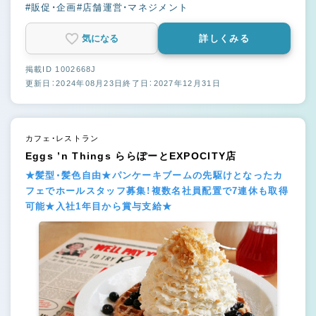
#販促・企画
#店舗運営・マネジメント
気になる
詳しくみる
掲載ID 1002668J
更新日：2024年08月23日
終了日：2027年12月31日
カフェ・レストラン
Eggs ’n Things ららぽーとEXPOCITY店
★髪型・髪色自由★パンケーキブームの先駆けとなったカ
フェでホールスタッフ募集！複数名社員配置で7連休も取得
可能★入社1年目から賞与支給★