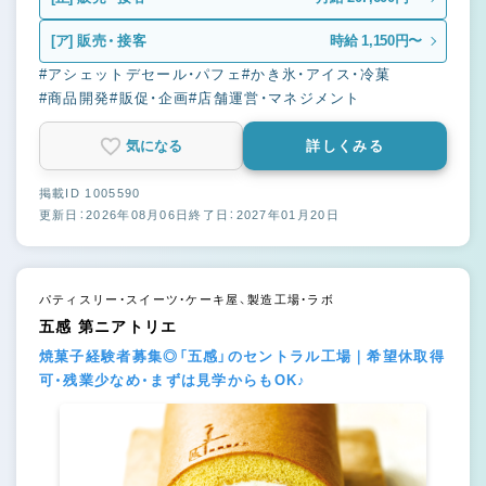
[ア]
販売・接客
時給 1,150円〜
#アシェットデセール・パフェ
#かき氷・アイス・冷菓
#商品開発
#販促・企画
#店舗運営・マネジメント
気になる
詳しくみる
掲載ID 1005590
更新日：2026年08月06日
終了日：2027年01月20日
パティスリー・スイーツ・ケーキ屋、製造工場・ラボ
五感 第ニアトリエ
焼菓子経験者募集◎「五感」のセントラル工場｜希望休取得
可・残業少なめ・まずは見学からもOK♪