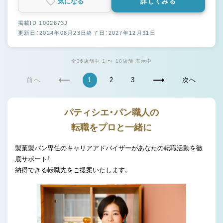
気になる
詳しくみる
掲載ID 1002673J
更新日：2024年08月23日
終了日：2027年12月31日
全36店舗中 1 〜 10店舗 表示中
前へ
1
2
3
次へ
パティシエ・パン職人の
転職をプロと一緒に
製菓製パン専任のキャリアアドバイザーがあなたの転職活動を徹
底サポート!
納得できる転職先をご提案いたします。