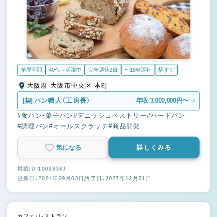
学歴不問
40代～活躍中
完全週休2日
〜18時退社
駅すぐ
大阪府 大阪市中央区 本町
[契]
パン職人（工房長）
年収 3,000,000円〜
#食パン・菓子パン
#デニッシュペストリー
#ハードパン
#調理パン
#オールスクラッチ
#商品開発
気になる
詳しくみる
掲載ID 1002838J
更新日：2024年09月03日
終了日：2027年12月31日
カフェ・レストラン