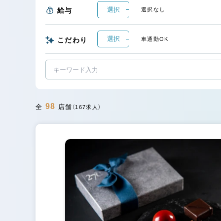
選択
給与
選択なし
選択
こだわり
車通勤OK
98
全
店舗
（167求人）