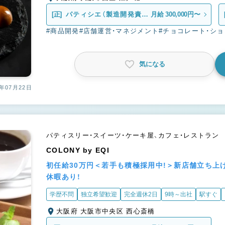
[正]
パティシエ（製造開発責任
月給 300,000円〜
者候補）
#商品開発
#店舗運営・マネジメント
#チョコレート・シ
気になる
年07月22日
パティスリー・スイーツ・ケーキ屋、カフェ・レストラン
COLONY by EQI
初任給30万円＜若手も積極採用中!＞新店舗立ち上げ
休暇あり！
学歴不問
独立希望歓迎
完全週休2日
9時～出社
駅すぐ
大阪府 大阪市中央区 西心斎橋