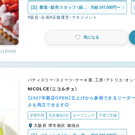
験）
[正]
製造・販売スタッフ（経験
月給 247,000円〜
者）
#販促・企画
#店舗運営・マネジメント
気になる
11月03日
パティスリー・スイーツ・ケーキ屋、工房・アトリエ・オ
NICOLCE（ニコルチェ）
【2027年新店OPEN】立上げから参画できるリー
さを両立できます◎
学歴不問
完全週休2日
オープニング
子育て応援
大阪府 堺市南区 御池台