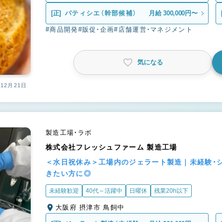
[正]
パティシエ（幹部候補）
月給 300,000円〜
#商品開発
#販促・企画
#店舗運営・マネジメント
気になる
12月21日
製造工場・ラボ
株式会社フレッシュファーム 製造工場
＜水日祝休み＞工場内のジェラート製造｜未経験・
きたい方に◎
未経験歓迎
40代～活躍中
日曜休
残業20h以下
大阪府 摂津市 鳥飼中