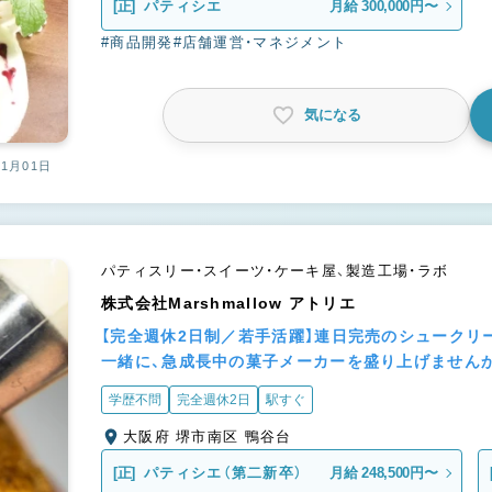
[正]
パティシエ
月給 300,000円〜
#商品開発
#店舗運営・マネジメント
気になる
01月01日
パティスリー・スイーツ・ケーキ屋、製造工場・ラボ
株式会社Marshmallow アトリエ
【完全週休2日制／若手活躍】連日完売のシュークリ
一緒に、急成長中の菓子メーカーを盛り上げません
学歴不問
完全週休2日
駅すぐ
大阪府 堺市南区 鴨谷台
[正]
パティシエ（第二新卒）
月給 248,500円〜