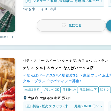
[正]
ジェラート製造（未経験・
月給 201,000円〜
第二新卒）
#かき氷・アイス・冷菓
気になる
08月18日
パティスリー・スイーツ・ケーキ屋、カフェ・レストラン
デリス タルト＆カフェ なんばパークス店
＜なんばパークス5F／駅徒歩3分＞東証プライム
タルトブランドでパティシエ募集！
未経験歓迎
ブランクOK
月8日休み
残業20h以下
駅すぐ
大阪府 大阪市浪速区 難波中
[正]
製造・販売スタッフ（未経
月給 236,000円〜