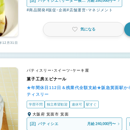
[正]
パティシエ（リーダー候
月給 280,000円〜
補）
#商品開発
#販促・企画
#店舗運営・マネジメント
気になる
年12月31日
パティスリー・スイーツ・ケーキ屋
菓子工房エピナール
★年間休日112日＆残業代全額支給★阪急箕面駅か
ティスリー
学歴不問
独立希望歓迎
連休可
駅すぐ
大阪府 箕面市 箕面
[正]
パティシエ
月給 240,000円〜