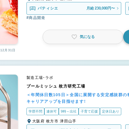
[正]
パティシエ
月給 230,000円〜
#商品開発
気になる
12月31日
製造工場・ラボ
ブールミッシュ 枚方研究工場
＜年間休日数105日＞全国に展開する安定感抜群の
キャリアアップを目指せます！
学歴不問
連休可
9時～出社
子育て応援
定休日あり
大阪府 枚方市 津田山手