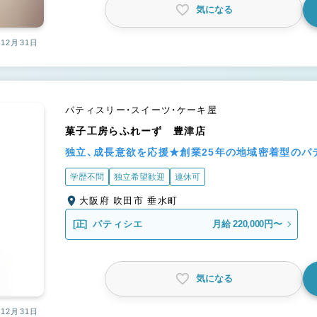
気になる
12月31日
パティスリー・スイーツ・ケーキ屋
菓子工房らふれーず 豊津店
独立、成長意欲を応援★創業25年の地域密着型のパ
学歴不問
独立希望歓迎
連休可
大阪府 吹田市 垂水町
[正]
パティシエ
月給 220,000円〜
気になる
12月31日