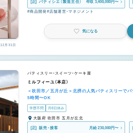
[正]
パティシエ（製造主任）
年収 3,400,000円〜
#商品開発
#店舗運営・マネジメント
気になる
12月31日
パティスリー・スイーツ・ケーキ屋
ミルフィーユ（本店）
＜吹田市／五月が丘＞北摂の人気パティスリーでパ
5時間〜OK
学歴不問
月8日休み
大阪府 吹田市 五月が丘北
[正]
販売・接客
月給 230,000円〜