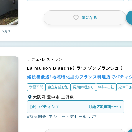
気になる
12月31日
カフェ・レストラン
La Maison Blanche（ ラ・メゾンブランシュ ）
経験者優遇！地域特化型のフランス料理店でパティ
学歴不問
独立希望歓迎
長期休暇あり
9時～出社
定休日
大阪府 豊中市 上野東
[正]
パティシエ
月給 230,000円〜
#商品開発
#アシェットデセール・パフェ