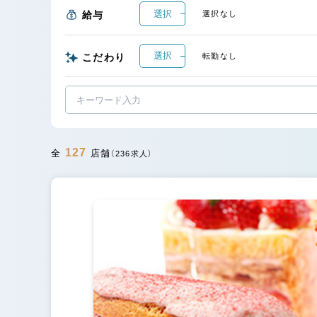
選択
給与
選択なし
選択
こだわり
転勤なし
127
全
店舗
（236求人）