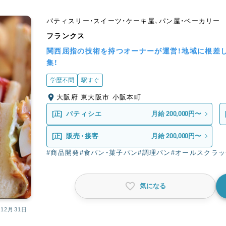
パティスリー・スイーツ・ケーキ屋、パン屋・ベーカリー
フランクス
関西屈指の技術を持つオーナーが運営！地域に根差
集！
学歴不問
駅すぐ
大阪府 東大阪市 小阪本町
[正]
パティシエ
月給 200,000円〜
[正]
販売・接客
月給 200,000円〜
#商品開発
#食パン・菓子パン
#調理パン
#オールスクラッ
気になる
12月31日