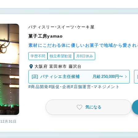
パティスリー・スイーツ・ケーキ屋
菓子工房yamao
素材にこだわる体に優しいお菓子で地域から愛され
学歴不問
独立希望歓迎
月8日休み
大阪府 富田林市 藤沢台
[正]
パティシエ主任候補
月給 250,000円〜
#商品開発
#販促・企画
#店舗運営・マネジメント
気になる
12月31日