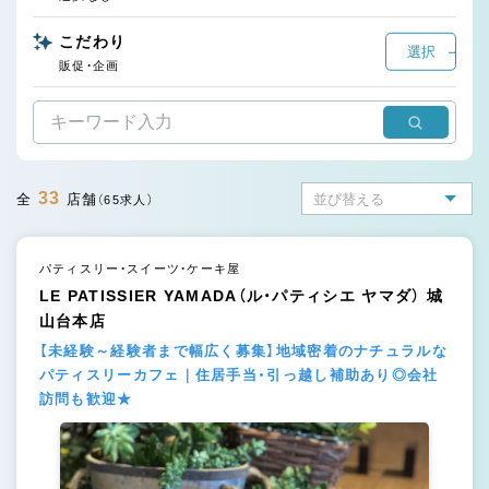
こだわり
選択
販促・企画
33
全
店舗
（65求人）
パティスリー・スイーツ・ケーキ屋
LE PATISSIER YAMADA（ル・パティシエ ヤマダ） 城
山台本店
【未経験～経験者まで幅広く募集】地域密着のナチュラルな
パティスリーカフェ｜住居手当・引っ越し補助あり◎会社
訪問も歓迎★