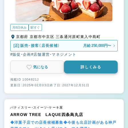
月8日休み
駅すぐ
京都府 京都市中京区 三条通河原町東入中島町
[正]
販売・接客（店長候補）
月給 250,000円〜
#販促・企画
#店舗運営・マネジメント
気になる
詳しくみる
掲載ID 1004821J
更新日：2025年02月03日
終了日：2027年12月31日
パティスリー・スイーツ・ケーキ屋
ARROW TREE LAQUE四条烏丸店
◆洋菓子店での店長候補募集◆今後も出店計画がある神戸