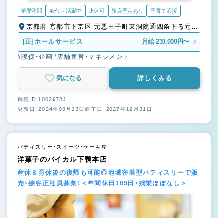
学歴不問
40代～活躍中
連休可
新店予定あり
子育て応援
京都府 京都市下京区 元悪王子町東洞院通四条下る元悪
王子町
[正]
ホールサービス
月給 230,000円〜
#販促・企画
#店舗運営・マネジメント
気になる
詳しくみる
掲載ID 1002678J
更新日：2024年08月23日
終了日：2027年12月31日
パティスリー・スイーツ・ケーキ屋
洋菓子のバイカル下鴨本店
産休＆育休後の復帰も可能◎地域密着型パティスリーで販
売・接客正社員募集！＜年間休日105日・残業ほぼなし＞