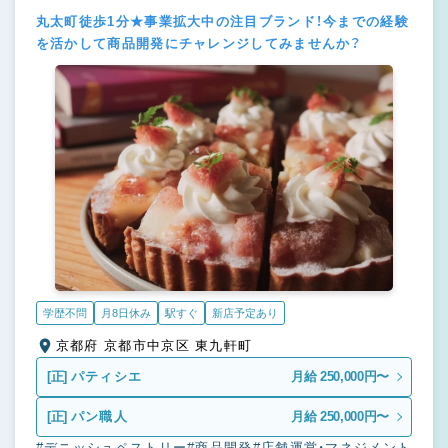
丸太町徒歩1分★事業拡大中の注目ブランド！今までの経験
を活かして商品開発にチャレンジしてみませんか？
学歴不問
月8日休み
駅すぐ
新店予定あり
京都府 京都市中京区 東九軒町
[正]
パティシエ
月給 250,000円〜
[正]
パン職人
月給 250,000円〜
#デニッシュペストリー
#商品開発
#店舗運営・マネジメント