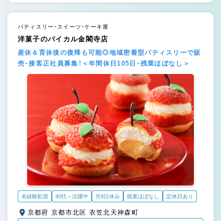
パティスリー・スイーツ・ケーキ屋
洋菓子のバイカル金閣寺店
産休＆育休後の復帰も可能◎地域密着型パティスリーで販
売・接客正社員募集！＜年間休日105日・残業ほぼなし＞
未経験歓迎
40代～活躍中
月8日休み
残業ほぼなし
定休日あり
京都府 京都市北区 衣笠北天神森町