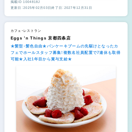
掲載ID 1004818J
更新日：2025年02月03日
終了日：2027年12月31日
カフェ・レストラン
Eggs ’n Things 京都四条店
★髪型・髪色自由★パンケーキブームの先駆けとなったカ
フェでホールスタッフ募集！複数名社員配置で7連休も取得
可能★入社1年目から賞与支給★