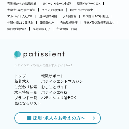
異業種からの転職歓迎
Uターン・Iターン歓迎
副業・WワークOK
大学生・専門学生歓迎
ブランク明けOK
40代・50代活躍中
アルバイト入社OK
連休取得可能
月8回休み
年間休日105日以上
年間休日110日以上
日曜日休み
有給取得推奨
産休・育休取得実績あり
休日数選択OK
長期休暇あり
完全週休二日制
パティシエ、パン職人の選ぶ求人サイトNo.1
トップ
転職サポート
新着求人
パティシエントマガジン
こだわり検索
おしごとガイド
求人特集一覧
パティシエwiki
ブランド一覧
パティシエ世論BOX
気になるリスト
採用・求人をお考えの方へ