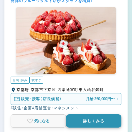
発祥のフルーツタルト店がスタッフを増員！
月8日休み
駅すぐ
京都府 京都市下京区 四条通室町東入函谷鉾町
[正]
販売・接客（店長候補）
月給 250,000円〜
#販促・企画
#店舗運営・マネジメント
気になる
詳しくみる