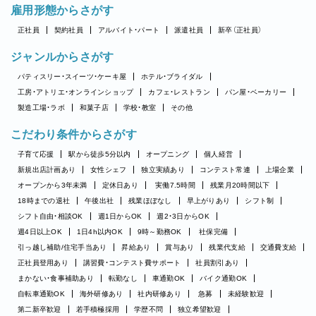
雇用形態からさがす
正社員
契約社員
アルバイト・パート
派遣社員
新卒（正社員）
ジャンルからさがす
パティスリー・スイーツ・ケーキ屋
ホテル・ブライダル
工房・アトリエ・オンラインショップ
カフェ・レストラン
パン屋・ベーカリー
製造工場・ラボ
和菓子店
学校・教室
その他
こだわり条件からさがす
子育て応援
駅から徒歩5分以内
オープニング
個人経営
新規出店計画あり
女性シェフ
独立実績あり
コンテスト常連
上場企業
オープンから3年未満
定休日あり
実働7.5時間
残業月20時間以下
18時までの退社
午後出社
残業ほぼなし
早上がりあり
シフト制
シフト自由・相談OK
週1日からOK
週2・3日からOK
週4日以上OK
1日4h以内OK
9時～勤務OK
社保完備
引っ越し補助/住宅手当あり
昇給あり
賞与あり
残業代支給
交通費支給
正社員登用あり
講習費・コンテスト費サポート
社員割引あり
まかない・食事補助あり
転勤なし
車通勤OK
バイク通勤OK
自転車通勤OK
海外研修あり
社内研修あり
急募
未経験歓迎
第二新卒歓迎
若手積極採用
学歴不問
独立希望歓迎