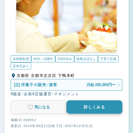
未経験歓迎
40代～活躍中
月8日休み
残業ほぼなし
子育て応援
定休日あり
京都府 京都市左京区 下鴨本町
[正]
洋菓子の販売・接客
月給 200,000円〜
#販促・企画
#店舗運営・マネジメント
気になる
詳しくみる
掲載ID 35805J
更新日：2024年08月21日
終了日：2027年12月31日