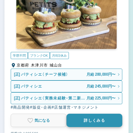
学歴不問
ブランクOK
月8日休み
京都府 木津川市 城山台
[正]
パティシエ（チーフ候補）
月給 280,000円〜
[正]
パティシエ
月給 245,000円〜
[正]
パティシエ（実務未経験・第二新
月給 225,000円〜
卒）
#商品開発
#販促・企画
#店舗運営・マネジメント
気になる
詳しくみる