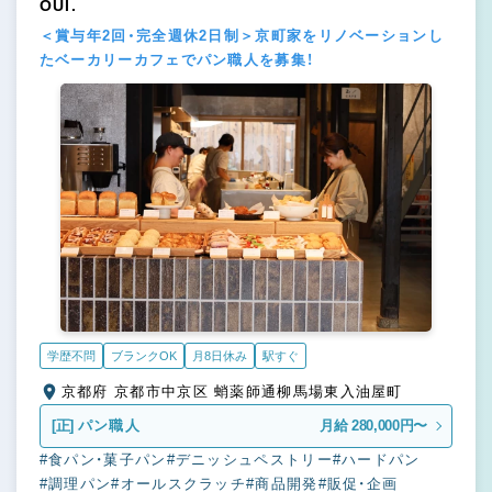
OUI.
＜賞与年2回・完全週休2日制＞京町家をリノベーションし
たベーカリーカフェでパン職人を募集！
学歴不問
ブランクOK
月8日休み
駅すぐ
京都府 京都市中京区 蛸薬師通柳馬場東入油屋町
[正]
パン職人
月給 280,000円〜
#食パン・菓子パン
#デニッシュペストリー
#ハードパン
#調理パン
#オールスクラッチ
#商品開発
#販促・企画