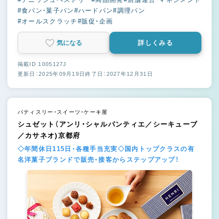
#食パン・菓子パン
#ハードパン
#調理パン
#オールスクラッチ
#販促・企画
気になる
詳しくみる
掲載ID 1005127J
更新日：2025年09月19日
終了日：2027年12月31日
パティスリー・スイーツ・ケーキ屋
シュゼット（アンリ・シャルパンティエ／シーキューブ
／カサネオ)京都府
◇年間休日115日・各種手当充実◇国内トップクラスの有
名洋菓子ブランドで販売・接客からステップアップ！