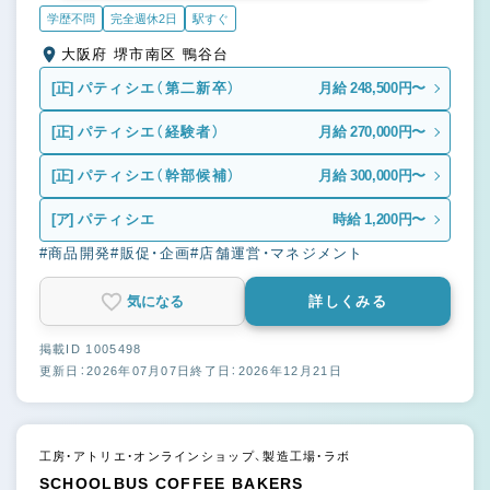
学歴不問
完全週休2日
駅すぐ
大阪府 堺市南区 鴨谷台
[正]
パティシエ（第二新卒）
月給 248,500円〜
[正]
パティシエ（経験者）
月給 270,000円〜
[正]
パティシエ（幹部候補）
月給 300,000円〜
[ア]
パティシエ
時給 1,200円〜
#商品開発
#販促・企画
#店舗運営・マネジメント
気になる
詳しくみる
掲載ID 1005498
更新日：2026年07月07日
終了日：2026年12月21日
工房・アトリエ・オンラインショップ、製造工場・ラボ
SCHOOLBUS COFFEE BAKERS