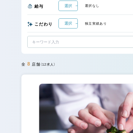
選択
給与
選択なし
選択
こだわり
独立実績あり
8
全
店舗
（12求人）