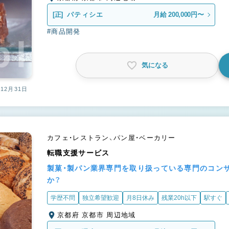
[正]
パティシエ
月給 200,000円〜
#商品開発
気になる
12月31日
カフェ・レストラン、パン屋・ベーカリー
転職支援サービス
製菓・製パン業界専門を取り扱っている専門のコン
か？
学歴不問
独立希望歓迎
月8日休み
残業20h以下
駅すぐ
京都府 京都市 周辺地域