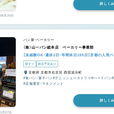
詳しく
06月20日
パン屋・ベーカリー
（株）山一パン総本店 ベーカリー事業部
【未経験OK・週休2日・年間休日105日】京都の人
駅すぐ
新店予定あり
京都府 京都市右京区 西院追分町
#食パン・菓子パン
#デニッシュペストリー
#ハードパン
#店舗運営・マネジメント
詳しく
01月07日