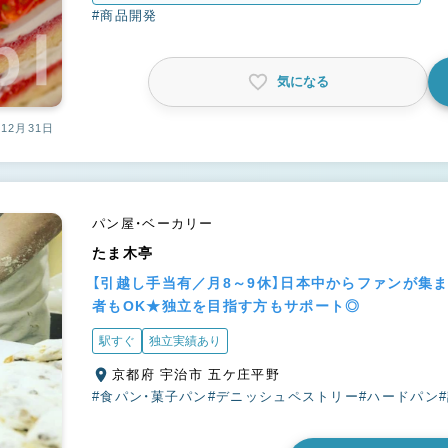
#商品開発
気になる
12月31日
パン屋・ベーカリー
たま木亭
【引越し手当有／月8～9休】日本中からファンが集
者もOK★独立を目指す方もサポート◎
駅すぐ
独立実績あり
京都府 宇治市 五ケ庄平野
#食パン・菓子パン
#デニッシュペストリー
#ハードパン