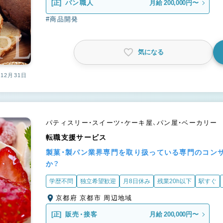
[正]
パン職人
月給 200,000円〜
#商品開発
気になる
12月31日
パティスリー・スイーツ・ケーキ屋、パン屋・ベーカリー
転職支援サービス
製菓・製パン業界専門を取り扱っている専門のコン
か？
学歴不問
独立希望歓迎
月8日休み
残業20h以下
駅すぐ
京都府 京都市 周辺地域
[正]
販売・接客
月給 200,000円〜