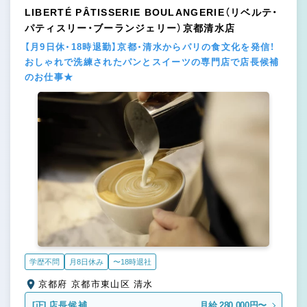
LIBERTÉ PÂTISSERIE BOULANGERIE（リベルテ・
パティスリー・ブーランジェリー）京都清水店
【月9日休・18時退勤】京都・清水からパリの食文化を発信！
おしゃれで洗練されたパンとスイーツの専門店で店長候補
のお仕事★
学歴不問
月8日休み
〜18時退社
京都府 京都市東山区 清水
[正]
店長候補
月給 280,000円〜