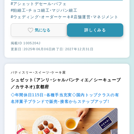
#アシェットデセール・パフェ
#飴細工・チョコ細工・マジパン細工
#ウェディング・オーダーケーキ
#店舗運営・マネジメント
気になる
詳しくみる
掲載ID 1005204J
更新日：2025年06月06日
終了日：2027年12月31日
パティスリー・スイーツ・ケーキ屋
シュゼット（アンリ・シャルパンティエ／シーキューブ
／カサネオ)京都府
◇年間休日115日・各種手当充実◇国内トップクラスの有
名洋菓子ブランドで販売・接客からステップアップ！