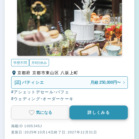
学歴不問
月8日休み
京都府 京都市東山区 八坂上町
[正]
パティシエ
月給 250,000円〜
#アシェットデセール・パフェ
#ウェディング・オーダーケーキ
気になる
詳しくみる
掲載ID 1005345J
更新日：2025年10月14日
終了日：2027年12月31日