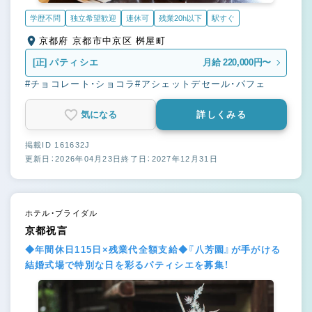
学歴不問
独立希望歓迎
連休可
残業20h以下
駅すぐ
京都府 京都市中京区 桝屋町
[正]
パティシエ
月給 220,000円〜
#チョコレート・ショコラ
#アシェットデセール・パフェ
気になる
詳しくみる
掲載ID 161632J
更新日：2026年04月23日
終了日：2027年12月31日
ホテル・ブライダル
京都祝言
◆年間休日115日×残業代全額支給◆『八芳園』が手がける
結婚式場で特別な日を彩るパティシエを募集！