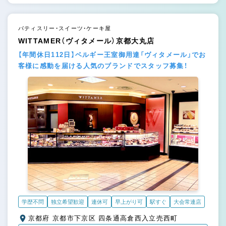
パティスリー・スイーツ・ケーキ屋
WITTAMER（ヴィタメール）京都大丸店
【年間休日112日】ベルギー王室御用達「ヴィタメール」でお
客様に感動を届ける人気のブランドでスタッフ募集！
学歴不問
独立希望歓迎
連休可
早上がり可
駅すぐ
大会常連店
京都府 京都市下京区 四条通高倉西入立売西町