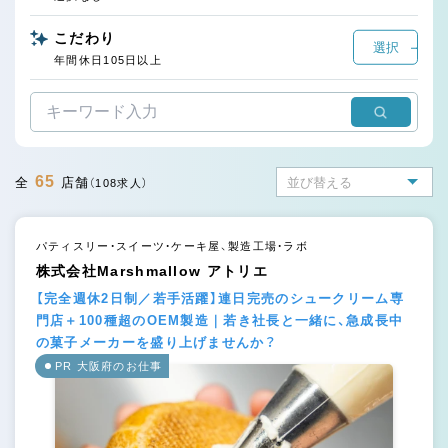
こだわり
選択
年間休日105日以上
65
全
店舗
（108求人）
パティスリー・スイーツ・ケーキ屋、製造工場・ラボ
株式会社Marshmallow アトリエ
【完全週休2日制／若手活躍】連日完売のシュークリーム専
門店＋100種超のOEM製造｜若き社長と一緒に、急成長中
の菓子メーカーを盛り上げませんか？
PR 大阪府のお仕事