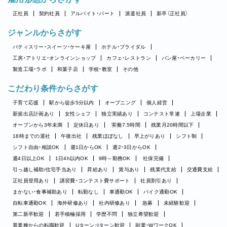
正社員
契約社員
アルバイト・パート
派遣社員
新卒（正社員）
ジャンルからさがす
パティスリー・スイーツ・ケーキ屋
ホテル・ブライダル
工房・アトリエ・オンラインショップ
カフェ・レストラン
パン屋・ベーカリー
製造工場・ラボ
和菓子店
学校・教室
その他
こだわり条件からさがす
子育て応援
駅から徒歩5分以内
オープニング
個人経営
新規出店計画あり
女性シェフ
独立実績あり
コンテスト常連
上場企業
オープンから3年未満
定休日あり
実働7.5時間
残業月20時間以下
18時までの退社
午後出社
残業ほぼなし
早上がりあり
シフト制
シフト自由・相談OK
週1日からOK
週2・3日からOK
週4日以上OK
1日4h以内OK
9時～勤務OK
社保完備
引っ越し補助/住宅手当あり
昇給あり
賞与あり
残業代支給
交通費支給
正社員登用あり
講習費・コンテスト費サポート
社員割引あり
まかない・食事補助あり
転勤なし
車通勤OK
バイク通勤OK
自転車通勤OK
海外研修あり
社内研修あり
急募
未経験歓迎
第二新卒歓迎
若手積極採用
学歴不問
独立希望歓迎
異業種からの転職歓迎
Uターン・Iターン歓迎
副業・WワークOK