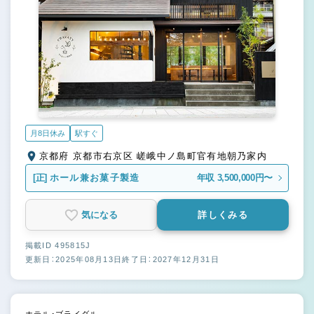
月8日休み
駅すぐ
京都府 京都市右京区 嵯峨中ノ島町官有地朝乃家内
[正]
ホール兼お菓子製造
年収 3,500,000円〜
気になる
詳しくみる
掲載ID 495815J
更新日：2025年08月13日
終了日：2027年12月31日