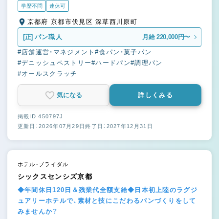
学歴不問
連休可
京都府 京都市伏見区 深草西川原町
[正]
パン職人
月給 220,000円〜
#店舗運営・マネジメント
#食パン・菓子パン
#デニッシュペストリー
#ハードパン
#調理パン
#オールスクラッチ
気になる
詳しくみる
掲載ID 450797J
更新日：2026年07月29日
終了日：2027年12月31日
ホテル・ブライダル
シックスセンシズ京都
◆年間休日120日＆残業代全額支給◆日本初上陸のラグジ
ュアリーホテルで、素材と技にこだわるパンづくりをして
みませんか？