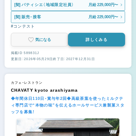
[契]
パティシエ（地域限定社員）
月給 229,000円〜
[契]
販売・接客
月給 229,000円〜
#コンテスト
気になる
詳しくみる
掲載ID 589831J
更新日：2026年05月29日
終了日：2027年12月31日
カフェ・レストラン
CHAVATY kyoto arashiyama
◆年間休日110日・賞与年2回◆高級茶葉を使ったミルクテ
ィ専門店で“本物の味”を伝えるホールサービス兼製菓スタ
ッフを募集！