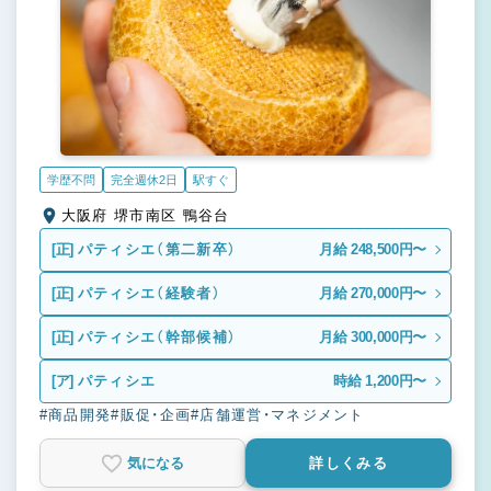
学歴不問
完全週休2日
駅すぐ
大阪府 堺市南区 鴨谷台
[正]
パティシエ（第二新卒）
月給 248,500円〜
[正]
パティシエ（経験者）
月給 270,000円〜
[正]
パティシエ（幹部候補）
月給 300,000円〜
[ア]
パティシエ
時給 1,200円〜
#商品開発
#販促・企画
#店舗運営・マネジメント
気になる
詳しくみる