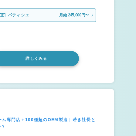
[正]
パティシエ
月給 245,000円〜
詳しくみる
ーム専門店＋100種超のOEM製造｜若き社長と
か？