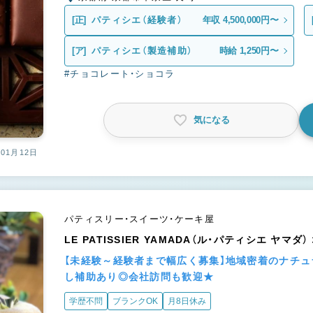
[正]
パティシエ（経験者）
年収 4,500,000円〜
[ア]
パティシエ（製造補助）
時給 1,250円〜
#チョコレート・ショコラ
気になる
01月12日
パティスリー・スイーツ・ケーキ屋
LE PATISSIER YAMADA（ル・パティシエ ヤマダ
【未経験～経験者まで幅広く募集】地域密着のナチュ
し補助あり◎会社訪問も歓迎★
学歴不問
ブランクOK
月8日休み