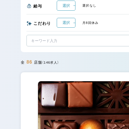
選択
給与
選択なし
選択
こだわり
月8回休み
86
全
店舗
（146求人）