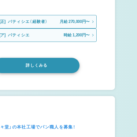
[正]
パティシエ（経験者）
月給 270,000円〜
[ア]
パティシエ
時給 1,200円〜
詳しくみる
進々堂」の本社工場でパン職人を募集！