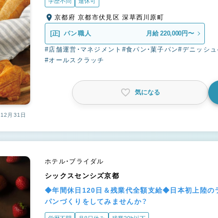
学歴不問
連休可
京都府 京都市伏見区 深草西川原町
[正]
パン職人
月給 220,000円〜
#店舗運営・マネジメント
#食パン・菓子パン
#デニッシ
#オールスクラッチ
気になる
12月31日
ホテル・ブライダル
シックスセンシズ京都
◆年間休日120日＆残業代全額支給◆日本初上陸の
パンづくりをしてみませんか？