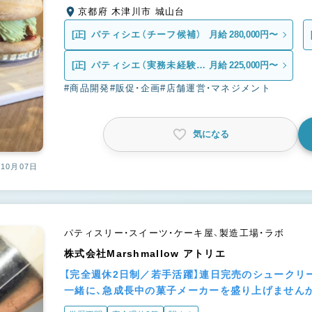
京都府 木津川市 城山台
[正]
パティシエ（チーフ候補）
月給 280,000円〜
[正]
パティシエ（実務未経験・
月給 225,000円〜
第二新卒）
#商品開発
#販促・企画
#店舗運営・マネジメント
気になる
10月07日
パティスリー・スイーツ・ケーキ屋、製造工場・ラボ
株式会社Marshmallow アトリエ
【完全週休2日制／若手活躍】連日完売のシュークリ
一緒に、急成長中の菓子メーカーを盛り上げません