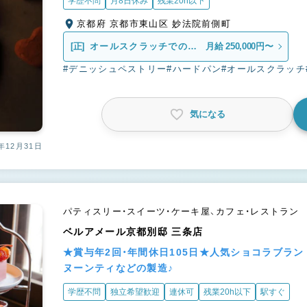
学歴不問
月8日休み
残業20h以下
京都府 京都市東山区 妙法院前側町
[正]
オールスクラッチでのパ
月給 250,000円〜
ン製造
#デニッシュペストリー
#ハードパン
#オールスクラッチ
気になる
年12月31日
パティスリー・スイーツ・ケーキ屋、カフェ・レストラン
ベルアメール京都別邸 三条店
★賞与年2回・年間休日105日★人気ショコラブラ
ヌーンティなどの製造♪
学歴不問
独立希望歓迎
連休可
残業20h以下
駅すぐ