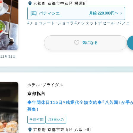
京都府 京都市中京区 桝屋町
[正]
パティシエ
月給 220,000円〜
#チョコレート・ショコラ
#アシェットデセール・パフェ
気になる
12月31日
ホテル・ブライダル
京都祝言
◆年間休日115日×残業代全額支給◆『八芳園』が
募集！
学歴不問
月8日休み
京都府 京都市東山区 八坂上町