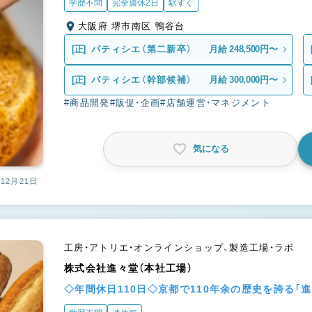
学歴不問
完全週休2日
駅すぐ
大阪府 堺市南区 鴨谷台
[正]
パティシエ（第二新卒）
月給 248,500円〜
[正]
パティシエ（幹部候補）
月給 300,000円〜
#商品開発
#販促・企画
#店舗運営・マネジメント
気になる
12月21日
工房・アトリエ・オンラインショップ、製造工場・ラボ
株式会社進々堂（本社工場）
◇年間休日110日◇京都で110年余の歴史を誇る「